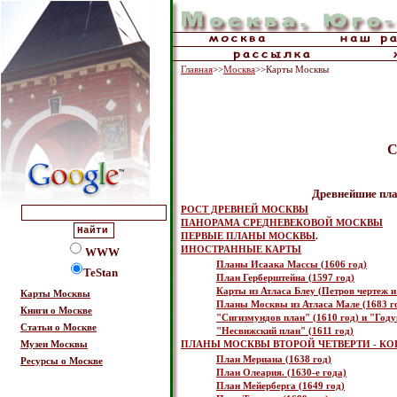
Главная
>>
Москва
>>Карты Москвы
С
Древнейшие пла
РОСТ ДРЕВНЕЙ МОСКВЫ
ПАНОРАМА СРЕДНЕВЕКОВОЙ МОСКВЫ
ПЕРВЫЕ ПЛАНЫ МОСКВЫ
.
ИНОСТРАННЫЕ КАРТЫ
WWW
Планы Исаака Массы (1606 год)
TeStan
План Герберштейна (1597 год)
Карты из Атласа Блеу (Петров чертеж 
Карты Москвы
Планы Москвы из Атласа Мале (1683 г
Книги о Москве
"Сигизмундов план" (1610 год) и "Году
Статьи о Москве
"Несвижский план" (1611 год)
Музеи Москвы
ПЛАНЫ МОСКВЫ ВТОРОЙ ЧЕТВЕРТИ - КОН
План Мериана (1638 год)
Ресурсы о Москве
План Олеария. (1630-е года)
План Мейерберга (1649 год)