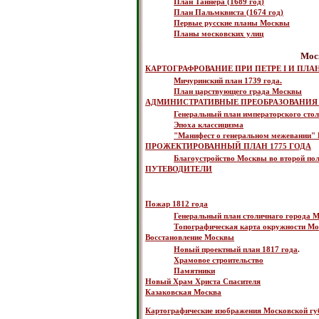
План Таннера (1689 год)
План Пальмквиста (1674 год)
Первые русские планы Москвы
Планы московских улиц
Моск
КАРТОГРАФРОВАНИЕ ПРИ ПЕТРЕ I И ПЛ
Мичуринский план 1739 года.
План царствующего града Москвы
АДМИНИСТРАТИВНЫЕ ПРЕОБРАЗОВАНИЯ в Мос
Генеральный план императорского стол
Эпоха классицизма
"Манифест о генеральном межевании" 
ПРОЖЕКТИРОВАННЫЙ ПЛАН 1775 ГОДА
Благоустройство Москвы во второй пол
ПУТЕВОДИТЕЛИ
Пожар 1812 года
Генеральный план столичнаго города 
Топографическая карта окружности М
Восстановление Москвы
Новый проектный план 1817 года
.
Храмовое строительство
Памятники
Новый Храм Христа Спасителя
Казаковская Москва
Картографические изображения Московской гу