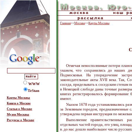
Главная
>>
Москва
>>
Карты Москвы
С
Отмечая невосполнимые потери планов
укажем, что сохранились до наших дн
Подмосковья. На упорядочение заст
законодательные акты XVII века. Так, С
WWW
соседа, приделывать к соседским стенам пе
в Немецкой слободе даны точные размеры
TeStan
книгах регистрировалось формирование б
Карты Москвы
имеют.
Книги о Москве
Указом 1678 года устанавливались ра
за Земляным городом, предназначенные с
Статьи о Москве
утверждена первая инструкция по межева
Музеи Москвы
Выполнение правительственных рас
Ресурсы о Москве
отдельных частей города, его улиц, площа
в. до нас дошло наибольшее число русски