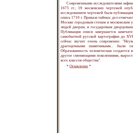
Современными исследователями зафикс
1675 гг.; 19 московских чертежей опу
исследованием чертежей была публикация
опись 1710 г. Приказа тайных дел отмечает
Москве городовым стенам и московским ул
людей дворам, и государевым дворцовым 
Публикация описи завершается замечат
самобытной русской картографии до XVII
сейчас звучит очень современно: "Неу
драгоценными памятниками... были 
Образованность человеческая создается 
другое сменяющими поколениями, вырост
всех классов общества".
*
Оглавление
*