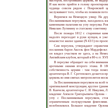
мастеров, построивших церковь, не выде
И как могло прийти в голову проектиров
чудища совсем рядом с Покровской це
заслуживают того, чтобы их помнили потом
Вернемся на Немецкую улицу. На дру
Посланниковым переулком, находилось вл
каменными палатами на углу переулка. Ров
Николаю Лугинину и статскому советнику
После пожара 1812 г. старинные кам
надолго переходит в руки купцов, и уже
неказистое жилое здание (N 43/1) по проек
Сам переулок, утверждают справочник
посланник барон Аксель фон Мардефельт.
он владел участком не здесь, а на Неме
Английским клубом, который в 80-х гг. XVII
В переулке обращает на себя внимани
арочными окнами второго этажа. В 188
собственность церкви - там тогда поме
архитектора В. Г. Сретенского делается пр
церковь во имя святых митрополитов моск
За Посланниковым переулком на всей те
оригинальной конструкции, круглое (диаме
В. Канчели, архитекторы С. И. Никулин, Л.
владение Алексея Григорьевича Орлова - 
углу с Посланниковым переулком, ст
ограниченным полукруглыми флигелями
возобновлялся. Большое владение Орлова