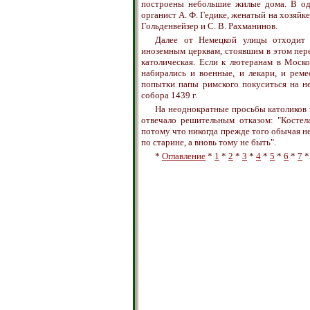
построены небольшие жилые дома. В од
органист А. Ф. Гедике, женатый на хозяйке
Гольденвейзер и С. В. Рахманинов.
Далее от Немецкой улицы отходит 
иноземным церквам, стоявшим в этом переу
католическая. Если к лютеранам в Моско
набирались и военные, и лекари, и рем
попытки папы римского покуситься на н
собора 1439 г.
На неоднократные просьбы католиков 
отвечало решительным отказом: "Костел
потому что никогда прежде того обычая не 
по старине, а вновь тому не быть".
*
Оглавление
*
1
*
2
*
3
*
4
*
5
*
6
*
7