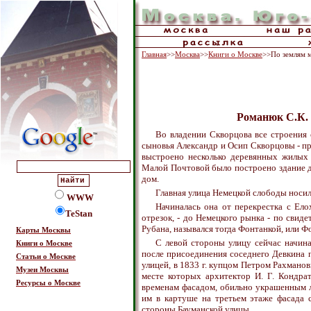
Главная
>>
Москва
>>
Книги о Москве
>>По землям м
Романюк С.К. 
Во владении Скворцова все строения с
сыновья Александр и Осип Скворцовы - про
выстроено несколько деревянных жилых 
Малой Почтовой было построено здание д
дом.
Главная улица Немецкой слободы носила 
WWW
Начиналась она от перекрестка с Ело
TeStan
отрезок, - до Немецкого рынка - по свиде
Рубана, назывался тогда Фонтанкой, или Ф
Карты Москвы
С левой стороны улицу сейчас начин
Книги о Москве
после присоединения соседнего Девкина пе
Статьи о Москве
улицей, в 1833 г. купцом Петром Рахмано
Музеи Москвы
месте которых архитектор И. Г. Кондра
Ресурсы о Москве
временам фасадом, обильно украшенным л
им в картуше на третьем этаже фасада 
стороны Бауманской улицы.