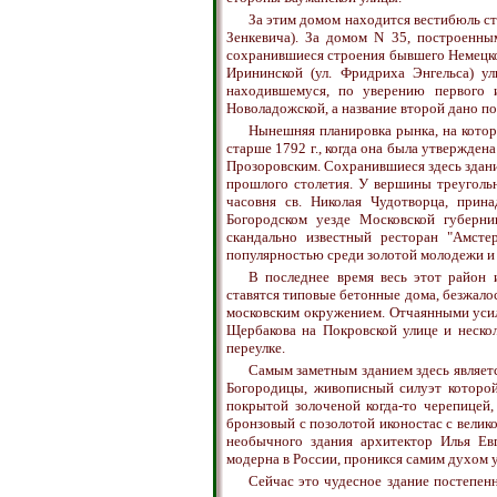
За этим домом находится вестибюль ста
Зенкевича). За домом N 35, построенным
сохранившиеся строения бывшего Немецко
Ирининской (ул. Фридриха Энгельса) ул
находившемуся, по уверению первого 
Новоладожской, а название второй дано по
Нынешняя планировка рынка, на котор
старше 1792 г., когда она была утвержден
Прозоровским. Сохранившиеся здесь здания 
прошлого столетия. У вершины треуголь
часовня св. Николая Чудотворца, прин
Богородском уезде Московской губерн
скандально известный ресторан "Амсте
популярностью среди золотой молодежи и 
В последнее время весь этот район 
ставятся типовые бетонные дома, безжал
московским окружением. Отчаянными усил
Щербакова на Покровской улице и неско
переулке.
Самым заметным зданием здесь являетс
Богородицы, живописный силуэт которой
покрытой золоченой когда-то черепицей,
бронзовый с позолотой иконостас с велик
необычного здания архитектор Илья Евг
модерна в России, проникся самим духом
Сейчас это чудесное здание постепен