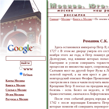
Главная
>>
Москва
>>
Книги о Москве
>>По землям м
Романюк С.К. 
Здесь остановился император Петр II,
1727 г. В этом же дворце умерла его сес
ноября этого же года, и Петр покинул д
Долгорукие, под влияние которых попал
Екатерине и успели совершить торжеств
процессия из множества карет, сопровож
WWW
Салтыков мост на другой берег Яузы к Л
золотой парчой, а на нем крест и две
TeStan
новгородский епископ Феофан Прокопович.
Карты Москвы
смотрели им в глаза и чаяли получить милос
Книги о Москве
Крещения Петр II поехал на праздник во
болезнь - оспа. Болел он недолго, и 1
Статьи о Москве
бракосочетание, скончался в Лефортовском
Музеи Москвы
После этих событий дворец изредка и
Ресурсы о Москве
1742 г. после коронации Елизавета Петр
которые помогли ей совершить переворот 