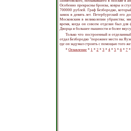
Понятовского, побывавшего в Москве в ап
Особенно прекрасны бронзы, ковры и стул
700000 рублей. Граф Безбородко, которы
замок в девять лет. Петербургский его д
Московским в великолепии убранства; мн
время, когда он совсем отделан был для
Дворца и большее пышности и более вкусу
Только что построенный и отделанный
отдал Безбородко "порожнее место на Яуз
где он задумал строить с помощью того ж
*
Оглавление
*
1
*
2
*
3
*
4
*
5
*
6
*
7