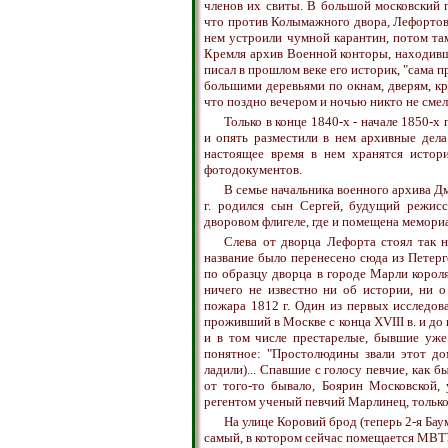
членов их свиты. В большой московский 
что против Колымажного двора, Лефортовс
нем устроили чумной карантин, потом там
Кремля архив Военной конторы, находивши
писал в прошлом веке его историк, "сама 
большими деревьями по окнам, дверям, кро
что поздно вечером и ночью никто не сме
Только в конце 1840-х - начале 1850-х
и опять разместили в нем архивные дела
настоящее время в нем хранятся истори
фотодокументов.
В семье начальника военного архива Д
г. родился сын Сергей, будущий режисс
дворовом флигеле, где и помещена мемориа
Слева от дворца Лефорта стоял так 
название было перенесено сюда из Петерг
по образцу дворца в городе Марли корол
ничего не известно ни об истории, ни о
пожара 1812 г. Один из первых исследов
проживший в Москве с конца XVIII в. и до 
и в том числе престарелые, бывшие уже
понятное: "Простолюдины звали этот до
ладили)... Спавшие с голосу певчие, как 
от того-то бывало, Боярин Московской, 
регентом ученый певчий Марлинец, только
На улице Коровий брод (теперь 2-я Бау
самый, в котором сейчас помещается МВТ