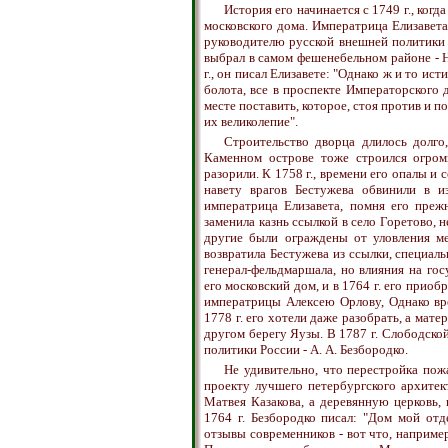
История его начинается с 1749 г., ког
московского дома. Императрица Елизавет
руководителю русской внешней политики 
выбрал в самом фешенебельном районе - 
г., он писал Елизавете: "Однако ж и то и
болота, все в проспекте Императорского 
месте поставить, которое, стоя против и 
их великолепие".
Строительство дворца длилось долго
Каменном острове тоже строился огром
разорили. К 1758 г., времени его опалы и 
навету врагов Бестужева обвинили в и
императрица Елизавета, помня его преж
заменила казнь ссылкой в село Горетово, 
другие были ограждены от уловления ме
возвратила Бестужева из ссылки, специал
генерал-фельдмаршала, но влияния на го
его московский дом, и в 1764 г. его приоб
императрицы Алексею Орлову, Однако вре
1778 г. его хотели даже разобрать, а мат
другом берегу Яузы. В 1787 г. Слободск
политики России - А. А. Безбородко.
Не удивительно, что перестройка пож
проекту лучшего петербургского архитек
Матвея Казакова, а деревянную церковь,
1764 г. Безбородко писал: "Дом мой от
отзывы современников - вот что, наприме