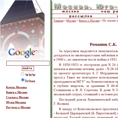
Главная
>>
Москва
>>
Книги о Москве
>>По землям м
Романюк С.К. 
За переулком выделяется монументаль
догадаться по милитаристским эмблемам на
в 1940 г., но закончили после войны в 1951 
В 1950-1953 гг. построили дом N 24 (
шпилем и многими затеями; далее - N 28-34
по проекту архитектора А. Г. Мордвино
WWW
просп.). Такое же повторное использован
TeStan
преподавателя МГУ" на Ломоносовском пр
в глубине квартала, за зданиями N 46-
Карты Москвы
Селиванова и В. П. Сергеева. В доме N 5
Книги о Москве
московский сатрап, стоявший у истоков р
Статьи о Москве
Последний дом на Хамовнической набер
Музеи Москвы
Г. Волков).
Ресурсы о Москве
К западу от Комсомольского проспекта
- Большой Царицынской (Б. Пироговской) у
проходит Теплый переулок, названный, п