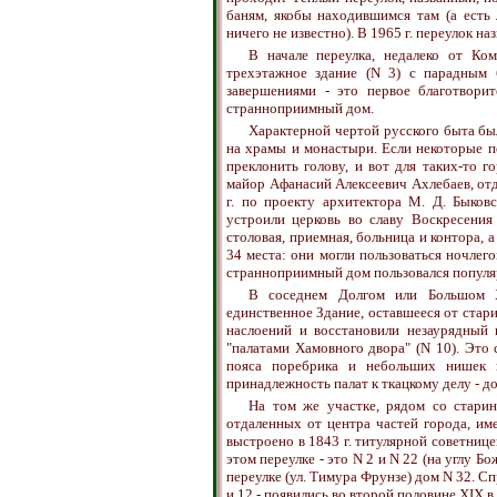
баням, якобы находившимся там (а есть 
ничего не известно). В 1965 г. переулок на
В начале переулка, недалеко от Ком
трехэтажное здание (N 3) с парадным 
завершениями - это первое благотвори
странноприимный дом.
Характерной чертой русского быта бы
на храмы и монастыри. Если некоторые п
преклонить голову, и вот для таких-то 
майор Афанасий Алексеевич Ахлебаев, отда
г. по проекту архитектора М. Д. Быков
устроили церковь во славу Воскресения
столовая, приемная, больница и контора, 
34 места: они могли пользоваться ночлего
странноприимный дом пользовался популярн
В соседнем Долгом или Большом Х
единственное Здание, оставшееся от ста
наслоений и восстановили незаурядный 
"палатами Хамовного двора" (N 10). Это
пояса поребрика и небольших нишек 
принадлежность палат к ткацкому делу - до
На том же участке, рядом со стари
отдаленных от центра частей города, и
выстроено в 1843 г. титулярной советниц
этом переулке - это N 2 и N 22 (на углу Б
переулке (ул. Тимура Фрунзе) дом N 32. С
и 12 - появились во второй половине XIX в.