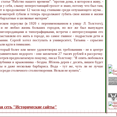
 статье "Рабство нашего времени": "против дома, в котором я живу, -
дя у себя, слышу неперестающий грохот и знаю, потому что был там,
ят в продолжение 12 часов над станками среди оглушающего шума...
-матерей губили и теперь продолжают губить свои жизни и жизни
ь бархатные и шелковые материи".
ском переулке (в 1920 г. переименованном в улицу Л. Толстого),
 и не любил жизнь больших городов, но все же был вынужден
книгопродавцами и типографщиками, встречи с интересующими его
аставляли его жить в городе, но самое главное - подрастали дети и
нии. Сергей хотел поступать в университет, Татьяна - серьезно
ыли идти в гимназию.
оторый более или менее удовлетворял их требованиям - не в центре
равнительно недорого - они заплатили 27 тысяч рублей в рассрочку.
отрев предполагаемую покупку, писал Толстому: "Я опять любовался
лубники и крыжовника - бездна. Яблонь дерев с десять, вишен будет
ны и даже несколько барбариса. Вода - тут же, чуть ли не лучше
осреди столичного столпотворения. Нельзя не купить".
я сеть "Исторические сайты"