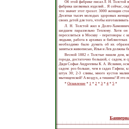
Об этой фабрике писал Л. Н. Толстой в
фабрика шелковых изделий... Я сейчас, си
что значит этот грохот. 3000 женщин сто
Десятки тысяч молодых здоровых женщин
своих детей для того, чтобы изготавливат
Л. Н. Толстой жил в Долго-Хамовниче
шедшем параллельно Теплому. Хотя он
переселиться в Москву - переговоры с 
людьми, работа в архивах и библиотеках з
необходимо было думать об их образова
заняться живописью, Илья и Лев должны б
Весной 1882 г. Толстые нашли дом, к
города, достаточно большой, с садом, и с
Дядя Софьи Андреевны К. А. Иславин, осм
садом: роз больше, чем в садах Гафиза; к
штук 30; 2-3 сливы, много кустов мали
мытищенской! А воздух, а тишина! И это п
*
Оглавление
*
1
*
2
*
3
*
4
*
5
*
Баннерна