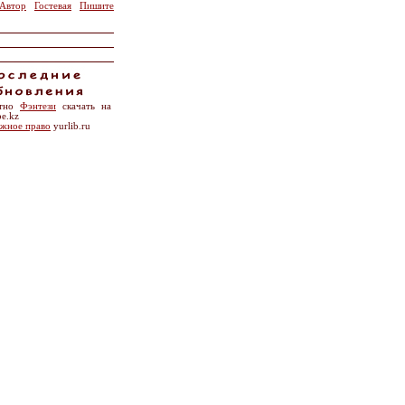
Автор
Гостевая
Пишите
атно
Фэнтези
скачать на
be.kz
жное право
yurlib.ru