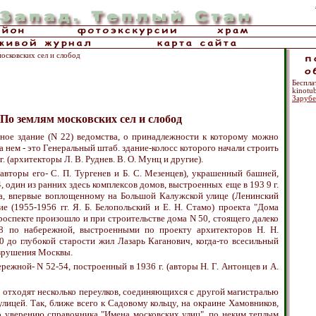
осковских сел и слобод
Беспл
kinotu
Зарубе
По землям московских сел и слобод
ное здание (N 22) ведомства, о принадлежности к которому можно
 нем - это Генеральный штаб. здание-колосс которого начали строить
г. (архитекторы Л. В. Руднев. В. О. Мунц и другие).
авторы его- С. П. Тургенев и Б. С. Мезенцев), украшенный башней,
, один из ранних здесь комплексов домов, выстроенных еще в 193 9 г.
ва, впервые воплощенному на Большой Калужской улице (Ленинский
ие (1955-1956 гг. Я. Б. Белопольский и Е. Н. Стамо) проекта "Дома
оспекте произошло и при строительстве дома N 50, стоящего далеко
48 по набережной, выстроенными по проекту архитекторов Н. Н.
0 до глубокой старости жил Лазарь Каганович, когда-то всесильный
азрушения Москвы.
ежной- N 52-54, построенный в 1936 г. (авторы Н. Г. Антонцев и А.
 отходят несколько переулков, соединяющихся с другой магистралью
лицей. Так, ближе всего к Садовому кольцу, на окраине Хамовников,
о уверению справочника "Имена московских улиц", по неким теплым