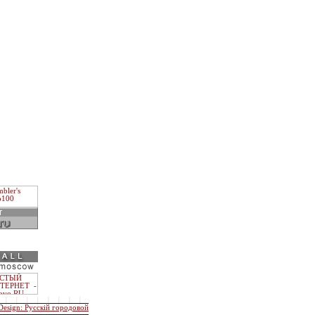
Design: Русскiй городовой