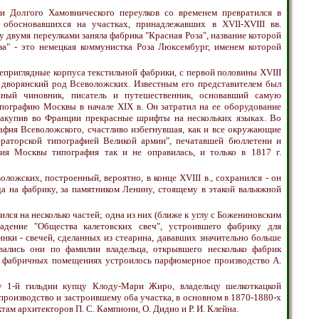
и Долгого Хамовнического переулков со временем превратился в
обосновавшихся на участках, принадлежавших в XVII-XVIII вв.
 двумя переулками заняла фабрика "Красная Роза", название которой
за" - это немецкая коммунистка Роза Люксембург, именем которой
еприглядные корпуса текстильной фабрики, с первой половины XVIII
адел дворянский род Всеволожских. Известным его представителем был
пный чиновник, писатель и путешественник, основавший самую
ографию Москвы в начале XIX в. Он затратил на ее оборудование
закупив во Франции прекрасные шрифты на нескольких языках. Во
афия Всеволожского, счастливо избегнувшая, как и все окружающие
ператорской типографией Великой армии", печатавшей бюллетени и
ия Москвы типография так и не оправилась, и только в 1817 г.
ожских, построенный, вероятно, в конце XVIII в., сохранился - он
да на фабрику, за памятником Ленину, стоящему в этакой вальяжной
лся на несколько частей; одна из них (ближе к углу с Божениновским
ладение "Общества калетовских свеч", устроившего фабрику для
нки - свечей, сделанных из стеарина, дававших значительно больше
вались они по фамилии владельца, открывшего несколько фабрик
 в фабричных помещениях устроилось парфюмерное производство А.
у 1-й гильдии купцу Клоду-Мари Жиро, владельцу шелкоткацкой
роизводство и застроившему оба участка, в основном в 1870-1880-х
там архитекторов П. С. Кампиони, О. Дидио и Р. И. Клейна.