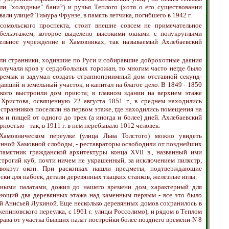
ли "холодные" бани?) и ручья Теплого (хотя о его существовании
звали улицей Тимура Фрунзе, в память летчика, погибшего в 1942 г.
сомольского проспекта, стоит внешне совсем не примечательное
бельэтажем, которое выделено высокими окнами с полукруглыми
тельное учреждение в Хамовниках, так называемый Ахлебаевский
ли странники, ходившие по Руси и собиравшие доброхотные даяния
олучали кров у сердобольных горожан, то многим часто негде было
горемык и задумал создать странноприимный дом отставной секунд-
вший и земельный участок, и капитал на благое дело. В 1849 - 1850
ского выстроили дом приюта; в главном здании на верхнем этаже
 Христова, освященную 22 августа 1851 г., в среднем находились
а странников поселяли на первом этаже, где находились помещения на
м и пищей от одного до трех (а иногда и более) дней. Ахлебаевский
остью - так, в 1911 г. в нем перебывало 1012 человек.
амовническом переулке (улица Льва Толстого) можно увидеть
ринной Хамовной слободы, - реставраторы освободили от позднейших
памятник гражданской архитектуры конца XVII в., названный ими
 строгий куб, почти ничем не украшенный, за исключением пилястр,
вокруг окон. При раскопках нашли предметы, подтверждающие
ски для набоек, детали деревянных ткацких станков, железные иглы.
нными палатами, дожил до нашего времени дом, характерный для
меющий два деревянных этажа над каменным первым - все это было
ей Анисьей Лукиной. Еще несколько деревянных домов сохранилось в
ожениновского переулка, с 1961 г. улицы Россолимо), и рядом в Теплом
права от участка бывших палат постройки более позднего времени-N 8