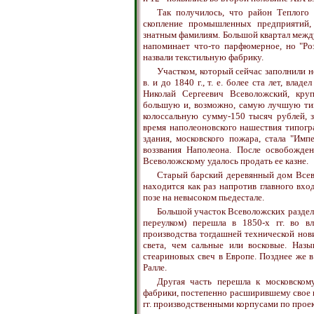
Так получилось, что район Теплого 
скопление промышленных предприятий, 
знатным фамилиям. Большой квартал между
напоминает что-то парфюмерное, но "Ро
назвали текстильную фабрику.
Участком, который сейчас заполнили н
в. и до 1840 г., т. е. более ста лет, вл
Николай Сергеевич Всеволожский, кру
большую и, возможно, самую лучшую тип
колоссальную сумму-150 тысяч рублей, 
время наполеоновского нашествия типогр
здания, московского пожара, стала "Им
воззвания Наполеона. После освобожден
Всеволожскому удалось продать ее казне.
Старый барский деревянный дом Всевол
находится как раз напротив главного вхо
позе на невысоком пьедестале.
Большой участок Всеволожских раздели
переулком) перешла в 1850-х гг. во в
производства тогдашней технической нови
света, чем сальные или восковые. Назы
стеариновых свеч в Европе. Позднее же
Ралле.
Другая часть перешла к московском
фабрики, постепенно расширившему свое п
гг. производственными корпусами по проек