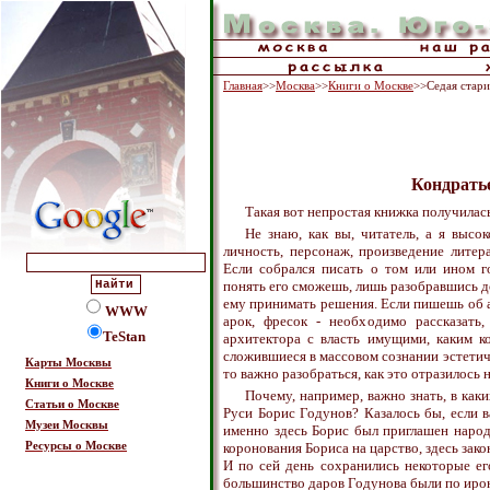
Главная
>>
Москва
>>
Книги о Москве
>>Седая стар
Кондрать
Такая вот непростая книжка получилась
Не знаю, как вы, читатель, а я высо
личность, персонаж, произведение литер
Если собрался писать о том или ином го
понять его сможешь, лишь разобравшись д
ему принимать решения. Если пишешь об а
WWW
арок, фресок - необходимо рассказать,
TeStan
архитектора с власть имущими, каким к
сложившиеся в массовом сознании эстетиче
Карты Москвы
то важно разобраться, как это отразилось н
Книги о Москве
Почему, например, важно знать, в ка
Статьи о Москве
Руси Борис Годунов? Казалось бы, если ва
Музеи Москвы
именно здесь Борис был приглашен народ
Ресурсы о Москве
коронования Бориса на царство, здесь зак
И по сей день сохранились некоторые ег
большинство даров Годунова были по иро