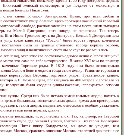
, Большой Никитской, поскольку здесь в 1565 году построена церковь
 в Никитский женский монастырь, а уж позднее от монастыря и
ы пошла Большая Никитская.
а стала снова Большой Амитровкой. Право, при всей любви и
ие соответствует улице больше: здесь проходил важнейший торговый
 Дмитровской слободе, располагавшейся на этом месте, жили выходцы
ерь на Малой Дмитровке, хотя никуда не переезжал. Так теперь
ана III и Ивана Грозного путь на Дмитров с Большой Дмитровки шел
 углу, возле кинотеатра "Россия" были ворота города: кончалась
 поставлена была на границе стольного города церковь особой,
 названия улиц и политические системы вокруг не раз менялись.
о лет назад, открытие его состоялось одновременно с "презентацией"
Но место это само по себе историческое. В конце XVI века по приказу
ы каменные Торговые ряды. В 1812 году они были основательно
влены Осипом Бове в модном тогда стиле ампир. Развитие торговли и
вало перестройки Верхних торговых рядов. Трехэтажное здание,
тектора А.Н. Померанцева, протянулось на 400 метров и состояло из
ду корпусами были созданы улицы-пассажи, перекрытые легкими
иями.
сские купцы. Среди них было немало замечательных людей, память о
их деньги больницах, воспитательных домах, домах для престарелых
ондратьев к таким людям, меценатам, относился с особым уважением.
роилась та или иная церковь, здание.
слоение нескольких исторических эпох. Так, например, на Тверской
лийского клуба, где бывали Пушкин, Толстой и... их герои. Последние
революции. Читая книгу Кондратьева, вы дома не усидите, вам
площади Москвы, сравнить описание Москвы столетней давности с ее