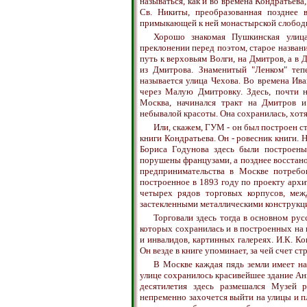
называться, как и во времена Кондратьева
Св. Никиты, преобразованная позднее
примыкающей к ней монастырской слобод
Хорошо знакомая Пушкинская улиц
преклонении перед поэтом, старое назван
путь к верховьям Волги, на Дмитров, а в
из Дмитрова. Знаменитый "Ленком" теп
называется улица Чехова. Во времена Ив
через Малую Дмитровку. Здесь, почти на
Москва, начинался тракт на Дмитров и
небывалой красоты. Она сохранилась, хотя
Или, скажем, ГУМ - он был построен ст
книги Кондратьева. Он - ровесник книги. 
Бориса Годунова здесь были построен
порушены французами, а позднее восстано
предпринимательства в Москве потребо
построенное в 1893 году по проекту архи
четырех рядов торговых корпусов, меж
застекленными металлическими конструкц
Торговали здесь тогда в основном ру
которых сохранилась и в построенных на 
и инвалидов, картинных галереях. И.К. К
Он везде в книге упоминает, за чей счет ст
В Москве каждая пядь земли имеет на
улице сохранилось красивейшее здание Анг
десятилетия здесь размешался Музей 
непременно захочется выйти на улицы и 