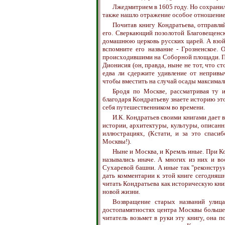
Лжедмитрием в 1605 году. Но сохранил
также нашло отражение особое отношение
Почитав книгу Кондратьева, отправля
его. Сверкающий позолотой Благовещенск
домашнюю церковь русских царей. А взой
вспомните его название - Грозненское.
происходившими на Соборной площади. По
Дионисия (он, правда, ныне не тот, что ст
едва ли сдержите удивление от непривы
чтобы вместить на случай осады максимал
Бродя по Москве, рассматривая ту и
благодаря Кондратьеву знаете историю это
себя путешественником во времени.
И.К. Кондратьев своими книгами дает
истории, архитектуры, культуры, описан
иллюстрациях, (Кстати, и за это спаси
Москвы!).
Ныне и Москва, и Кремль иные. При Ко
назывались иначе. А многих из них и во
Сухаревой башни. А иные так "реконструир
дать комментарии к этой книге сегодняш
читать Кондратьева как историческую книг
новой жизни.
Возвращение старых названий улиц
достопамятностях центра Москвы больше 
читатель возьмет в руки эту книгу, она 