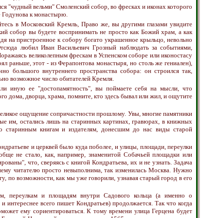
ся "чудный вельми" Смоленский собор, во фресках и иконах которого
 Годунова к монастырю.
йтесь в Московский Кремль, Право же, вы другими глазами увидите
ий собор вы будете воспринимать не просто как Божий храм, а как
дя на пристроенное к собору богато украшенное крыльцо, невольно
 Отсюда любил Иван Васильевич Грозный наблюдать за событиями,
ражаясь великолепным фрескам в Успенском соборе или иконостасу
оял раньше, этот - из Ферапонтова монастыря, но столь же гениален),
чно большого внутреннего пространства собора: он строился так,
ьно возможное число обитателей Кремля.
ли иную ее "достопамятность", вы поймаете себя на мысли, что
го дома, дворца, храма, помните, кто здесь бывал или жил, и ощутите
 великое ощущение сопричастности прошлому. Увы, многие памятники
ные им, остались лишь на старинных картинах, гравюрах, в книжных
бо старинным книгам и издателям, донесшим до нас виды старой
ндратьеве и церквей было куда поболее, и улицы, площади, переулки
обще не стало, как, например, знаменитой Собачьей площадки или
ованы", что, сверяясь с книгой Кондратьева, их и не узнать. Задача
нему читателю просто невыполнима, так изменилась Москва. Нужно
у, по возможности, как мы уже говорили, узнавая старый город в его
ам, переулкам и площадям внутри Садового кольца (а именно о
и интереснее всего пишет Кондратьев) продолжается. Так что когда
поможет ему сориентироваться. К тому времени улица Герцена будет