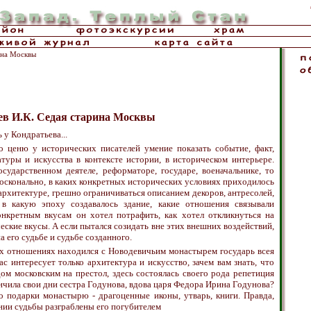
ина Москвы
ев И.К. Седая старина Москвы
 у Кондратьева...
ко ценю у исторических писателей умение показать событие, факт,
атуры и искусства в контексте истории, в историческом интерьере.
сударственном деятеле, реформаторе, государе, военачальнике, то
осконально, в каких конкретных исторических условиях приходилось
рхитектуре, грешно ограничиваться описанием декоров, антресолей,
 в какую эпоху создавалось здание, какие отношения связывали
онкретным вкусам он хотел потрафить, как хотел откликнуться на
ские вкусы. А если пытался созидать вне этих внешних воздействий,
а его судьбе и судьбе созданного.
ких отношениях находился с Новодевичьим монастырем государь всея
с интересует только архитектура и искусство, зачем вам знать, что
ом московским на престол, здесь состоялась своего рода репетиция
ончила свои дни сестра Годунова, вдова царя Федора Ирина Годунова?
о подарки монастырю - драгоценные иконы, утварь, книги. Правда,
нии судьбы разграблены его погубителем