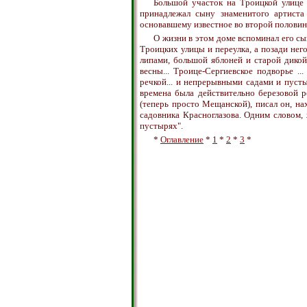
Большой участок на Троицкой улице 
принадлежал сыну знаменитого артист
основавшему известное во второй половине
О жизни в этом доме вспоминал его с
Троицких улицы и переулка, а позади него
липами, большой яблоней и старой дикой
весны... Троице-Сергиевское подворье .
речкой... и непрерывными садами и пуст
времена была действительно березовой 
(теперь просто Мещанской), писал он, н
садовника Красноглазова. Одним словом,
пустырях".
*
Оглавление
*
1
*
2
*
3
*