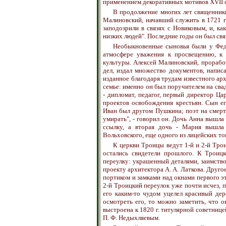
применением декоративных мотивов XVII с
В продолжение многих лет священники
Малиновский, начавший служить в 1721 г
заподозрили в связях с Новиковым, и, ка
низких людей". Последние годы он был св
Необыкновенные сыновья были у Федо
атмосфере уважения к просвещению, к 
культуры. Алексей Малиновский, прорабо
дел, издал множество документов, напис
изданное благодаря трудам известного ар
семье: именно он был поручителем на св
- дипломат, педагог, первый директор Ца
проектов освобождения крестьян. Сын е
Иван был другом Пушкина; поэт на смерт
умирать", - говорил он. Дочь Анна вышла 
ссылку, а вторая дочь - Мария вышла
Вольховского, еще одного из лицейских т
К церкви Троицы ведут 1-й и 2-й Трои
остались свидетели прошлого. К Трои
переулку: украшенный деталями, заимство
проекту архитектора А. А. Латкова. Друго
портиком и замками над окнами первого эт
2-й Троицкий переулок уже почти исчез, 
его каким-то чудом уцелел красивый де
осмотреть его, то можно заметить, что о
выстроена к 1820 г. титулярной советнице
П. Ф. Недыхляевым.