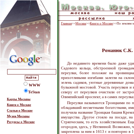
Главная
>>
Москва
>>
Книги о Москве
>>По землям м
Романюк С.К. 
До недавнего времени было даже уди
Садового кольца, обстроенной громадам
переулки, более похожие на провинци
прихотливыми изгибами залегли на скло
зелень садиков, уютные деревянные дома
WWW
булыжной мостовой. Участь переулков и 
TeStan
северу от переулков очистили от заст
Олимпийский проспект, а в самих переулка
Карты Москвы
Переулки называются Троицкими по п
Книги о Москве
обладавший несметными богатствами, имел
Статьи о Москве
получила название Троицкая башня Кремля
Музеи Москвы
имущества. Другое стояло на посаде, на
Стряпческим, то есть хозяйственным. Еще
Ресурсы о Москве
огородов, здесь, у Неглинной. Возможно, 
закреплена за ним в 1613 г. и повторно в 1