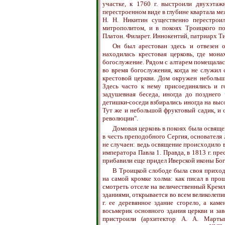
участке, к 1760 г. выстроили двухэтаж
перестроенном виде в глубине квартала ме
Н. Н. Никитин существенно перестрои
митрополитом, и в покоях Троицкого п
Платон. Филарет. Иннокентий, патриарх Т
Он был арестован здесь и отвезен 
находилась крестовая церковь, где мон
богослужение. Рядом с алтарем помещалас
во время богослужения, когда не служил
крестовой церкви. Дом окружен небольши
Здесь часто к нему присоединялись и го
задушевная беседа, иногда до позднего
детишки-соседи взбирались иногда на высо
Тут же и небольшой фруктовый садик, и о
революции".
Домовая церковь в покоях была освящен
в честь преподобного Сергия, основателя 
не случаен: ведь освящение происходило в
императора Павла 1. Правда, в 1813 г. пре
прибавили еще придел Иверской иконы Бог
В Троицкой слободе была своя приходс
на самой кромке холма: как писал в про
смотреть отселе на величественный Кремл
зданиями, открывается во всем великолепи
г. ее деревянное здание сгорело, а кам
восьмерик основного здания церкви и за
пристроили (архитектор А. А. Марты