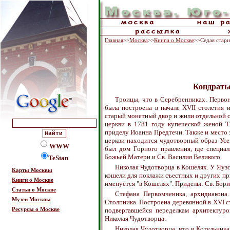
Главная
>>
Москва
>>
Книги о Москве
>>Седая стар
Кондрать
Троицы, что в Серебренниках. Первона
была построена в начале XVII столетия 
старый монетный двор и жили отдельной сл
церкви в 1781 году купеческой женой Т.
приделу Иоанна Предтечи. Также и место э
церкви находится чудотворный образ Усе
WWW
был дом Горного правления, где специа
Божьей Матери и Св. Василия Великого.
TeStan
Николая Чудотворца в Кошелях. У Яузс
Карты Москвы
кошели для поклажи съестных и других при
Книги о Москве
именуется "в Кошелях". Приделы: Св. Бор
Статьи о Москве
Стефана Первомченика, архидиакона.
Музеи Москвы
Столпника. Построена деревянной в XVI ст
Ресурсы о Москве
подвергавшейся переделкам архитектур
Николая Чудотворца.
Николая Чудотворца, что в Котельниках