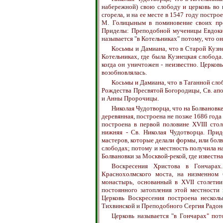
набережной) свою слободу и церковь во 
сгорела, и на ее месте в 1547 году постро
М. Голицыным в поминовение своих пре
Приделы: Преподобной мученицы Евдокии
называется "в Котельниках" потому, что он
Косьмы и Дамиана, что в Старой Кузн
Котельниках, где была Кузнецкая слобод
когда он уничтожен - неизвестно. Церко
возобновлялась.
Косьмы и Дамиана, что в Таганной слоб
Рождества Пресвятой Богородицы, Св. ап
и Анны Пророчицы.
Николая Чудотворца, что на Болвановке
деревянная, построена не позже 1686 года 
построена в первой половине XVIII сто
нижняя - Св. Николая Чудотворца. Прид
мастеров, которые делали формы, или бол
слободах; потому и местность получила на
Болвановки за Москвой-рекой, где известн
Воскресения Христова в Гончарах
Краснохолмского моста, на низменном
монастырь, основанный в XVII столетии
постоянного затопления этой местности
Церковь Воскресения построена нескол
Тихвинской и Преподобного Сергия Радон
Церковь называется "в Гончарах" пото