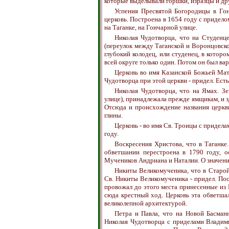
которые выделывали горшки, изразцы и др
Успения Пресвятой Богородицы в Гон
церковь. Построена в 1654 году с придел
на Таганке, на Гончарной улице.
Николая Чудотворца, что на Студенце
(переулок между Таганской и Воронцовско
глубокий колодец, или студенец, в котор
всей округе только один. Потом он был вар
Церковь во имя Казанской Божьей Мате
Чудотворца при этой церкви - придел. Есть
Николая Чудотворца, что на Ямах. Зе
улице), принадлежала прежде ямщикам, и зд
Отсюда и происхождение названия церкви
глины.
Церковь - во имя Св. Троицы с придела
году.
Воскресения Христова, что в Таганке
обветшании перестроена в 1790 году, 
Мучеников Андриана и Наталии. О значении
Никиты Великомученика, что в Старой
Св. Никиты Великомученика - придел. По
провожал до этого места принесенные из 
сюда крестный ход. Церковь эта обветша
великолепной архитектурой.
Петра и Павла, что на Новой Басманн
Николая Чудотворца с приделами Владим