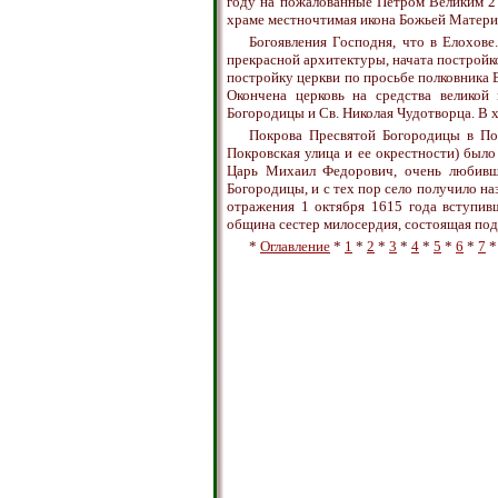
году на пожалованные Петром Великим 2 
храме местночтимая икона Божьей Матери
Богоявления Господня, что в Елохове
прекрасной архитектуры, начата постройко
постройку церкви по просьбе полковника 
Окончена церковь на средства великой
Богородицы и Св. Николая Чудотворца. В 
Покрова Пресвятой Богородицы в Пок
Покровская улица и ее окрестности) было
Царь Михаил Федорович, очень любивши
Богородицы, и с тех пор село получило на
отражения 1 октября 1615 года вступив
община сестер милосердия, состоящая по
*
Оглавление
*
1
*
2
*
3
*
4
*
5
*
6
*
7