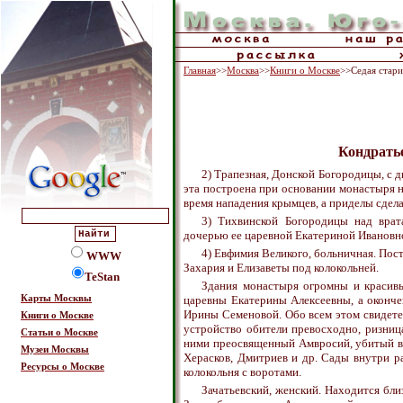
Главная
>>
Москва
>>
Книги о Москве
>>Седая стар
Кондрать
2) Трапезная, Донской Богородицы, с 
эта построена при основании монастыря н
время нападения крымцев, а приделы сдела
3) Тихвинской Богородицы над вра
дочерью ее царевной Екатериной Ивановной
4) Евфимия Великого, больничная. Пос
WWW
Захария и Елизаветы под колокольней.
TeStan
Здания монастыря огромны и красив
Карты Москвы
царевны Екатерины Алексеевны, а оконче
Ирины Семеновой. Обо всем этом свидете
Книги о Москве
устройство обители превосходно, ризниц
Статьи о Москве
ними преосвященный Амвросий, убитый в 
Музеи Москвы
Херасков, Дмитриев и др. Сады внутри р
Ресурсы о Москве
колокольня с воротами.
Зачатьевский, женский. Находится бл