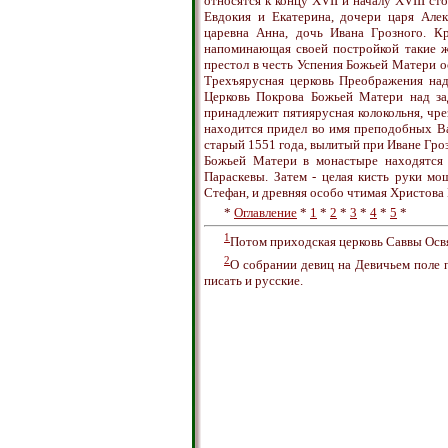
относятся к концу XVII и началу XVIII с
Евдокия и Екатерина, дочери царя Алек
царевна Анна, дочь Ивана Грозного. Кр
напоминающая своей постройкой такие ж
престол в честь Успения Божьей Матери о
Трехъярусная церковь Преображения над
Церковь Покрова Божьей Матери над зад
принадлежит пятиярусная колокольня, чре
находится придел во имя преподобных В
старый 1551 года, вылитый при Иване Гр
Божьей Матери в монастыре находятся
Параскевы. Затем - целая кисть руки м
Стефан, и древняя особо чтимая Христова
*
Оглавление
*
1
*
2
*
3
*
4
*
5
*
1
Потом приходская церковь Саввы Осв
2
О собрании девиц на Девичьем поле п
писать и русские.