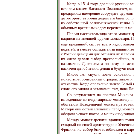
Когда в 1514 году древний русский г
великим князем Василием Ивановичем, он
предпринял намерение соорудить церковь 
до которого та икона дедом его была сопр
из собственной великокняжеской казны 
обычным крестным ходом перенесен в мона
Первая настоятельница этого монасты
надписи на внешней церкви монастыря. П
2
еще предание
, скорее всего недостовер
податей, и вместе соглядатаи за нашими 
с России девицами для отсылки их к свои
их числа делали выбор прекраснейших, ч
называлось Девичьим, а по нему наимено
назначен для обитания девиц и будучи нов
Много лет спустя после основания м
монастырь, обнесенный оградой, валом и 
отечества. Когда ополчение заняло Белый 
снова его заняли и оставались там, пока П
Со вступлением на престол Михаила 
выведенные во владимирские монастыри, 
обогатили Новодевичий монастырь вотчи
Матери они останавливались перед монас
обедали в своем шатре, а монахинь угощал
Между монастырскими зданиями главно
сходный по своей архитектуре с Успенск
Фрязина, но собор был возобновлен в цар