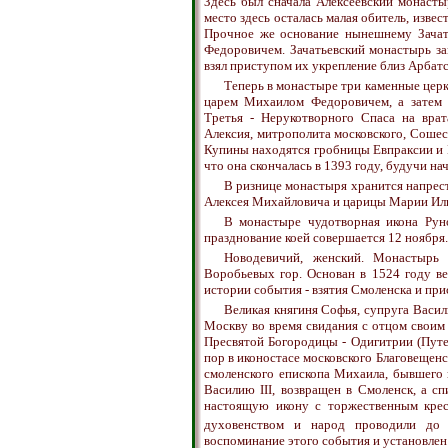
Здесь был сначала Алексеевский монасты
место здесь осталась малая обитель, извес
Прочное же основание нынешнему Зача
Федоровичем. Зачатьевский монастырь зам
взял приступом их укрепление близ Арбатс
Теперь в монастыре три каменные церк
царем Михаилом Федоровичем, а затем 
Третья - Нерукотворного Спаса на врат
Алексия, митрополита московского, Соше
Купины находятся гробницы Евпраксии и Иу
что она скончалась в 1393 году, будучи на
В ризнице монастыря хранится напрес
Алексея Михайловича и царицы Марии Ил
В монастыре чудотворная икона Ру
празднование коей совершается 12 ноября.
Новодевичий, женский. Монастырь
Воробьевых гор. Основан в 1524 году в
истории события - взятия Смоленска и при
Великая княгиня Софья, супруга Васил
Москву во время свидания с отцом своим
Пресвятой Богородицы - Одигитрии (Путе
пор в иконостасе московского Благовещенск
смоленского епископа Михаила, бывшего 
Василию III, возвращен в Смоленск, а с
настоящую икону с торжественным крес
духовенством и народ проводили до
воспоминание этого события и установлен