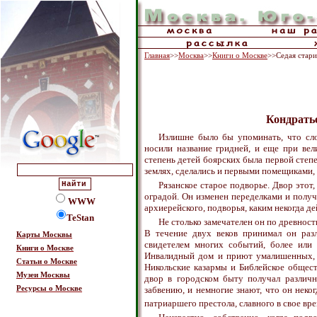
Главная
>>
Москва
>>
Книги о Москве
>>Седая стар
Кондрать
Излишне было бы упоминать, что сло
носили название гридней, и еще при вел
степень детей боярских была первой степ
землях, сделались и первыми помещиками, 
Рязанское старое подворье. Двор этот
оградой. Он изменен переделками и получ
WWW
архиерейского, подворья, каким некогда де
TeStan
Не столько замечателен он по древност
В течение двух веков принимал он разл
Карты Москвы
свидетелем многих событий, более или 
Книги о Москве
Инвалидный дом и приют умалишенных, з
Статьи о Москве
Никольские казармы и Библейское общест
Музеи Москвы
двор в городском быту получал различн
Ресурсы о Москве
забвению, и немногие знают, что он нек
патриаршего престола, славного в свое вр