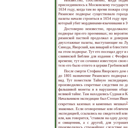
Неизвестно, собственно, когда подв
присоединилось к Московскому государств
1634 году, когда там во время пожара сго
Рязанское подворье существовало гораз
палаты начали строиться в 1654 году при
который убит мордвинами-язычниками в 16
Достоверно неизвестно, продолжало
подворье при его преемниках; но вероятно
рязанской паствой продолжал и доверш
двухэтажные палаты, выступающие на Лу
Синода, Яворский, как викарий и блюстите
на этом подворье. Тут его посещал друг и
славянской Библии для издания с Феофи
времени; тут он сочинил известную свою к
тело его было отпето в церкви Гребневско
После смерти Стефана Яворского дом о
до 1801 назначение Рязанского подворья
вид. Тут поместили Тайную экспедицию,
производились секретные следствия по до
фальшивой монеты и в нарушении общег
великой тайне. Там находились Судная и 
Начальником экспедиции был Степан Иван
2
секретных казенках и каменных мешках
знакомых. Если оговоренные или обличен
экспедицией, ссылались на свидетелей или
или, как говорится, "ставили на одну доск
и священник, а с другой, для устрашен
производилось строжайшее следствие на