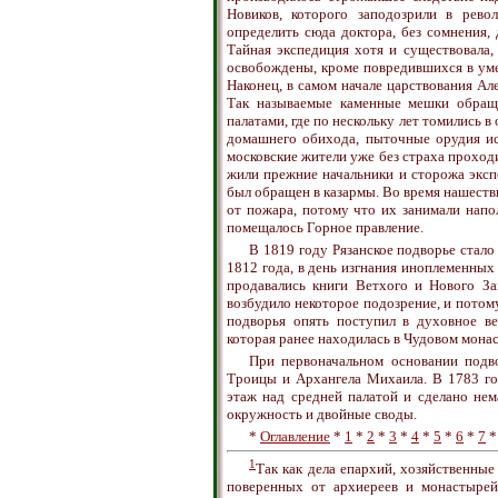
Новиков, которого заподозрили в рев
определить сюда доктора, без сомнения
Тайная экспедиция хотя и существовала,
освобождены, кроме повредившихся в уме,
Наконец, в самом начале царствования Ал
Так называемые каменные мешки обращ
палатами, где по нескольку лет томились 
домашнего обихода, пыточные орудия ис
московские жители уже без страха проходи
жили прежние начальники и сторожа эксп
был обращен в казармы. Во время нашестви
от пожара, потому что их занимали напо
помещалось Горное правление.
В 1819 году Рязанское подворье стал
1812 года, в день изгнания иноплеменных 
продавались книги Ветхого и Нового За
возбудило некоторое подозрение, и потому
подворья опять поступил в духовное в
которая ранее находилась в Чудовом мона
При первоначальном основании подво
Троицы и Архангела Михаила. В 1783 год
этаж над средней палатой и сделано нем
окружность и двойные своды.
*
Оглавление
*
1
*
2
*
3
*
4
*
5
*
6
*
7
1
Так как дела епархий, хозяйственны
поверенных от архиереев и монастырей,