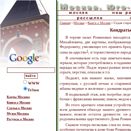
Главная
>>
Москва
>>
Книги о Москве
>>Седая стар
Кондрать
В тереме палат Романовых находятся
Михайловича, две картины, изображающи
Федоровичу, умоляющее его принять бразд
1
сына на царство
; и торжественную наро
В опочивальне есть еще замечательны
зеркала, которые употреблялись в гадания
наряды на себе. Подле зеркал разные женс
серьги, перстни, опахалы и т.п.
Подклет, или нижнее жилье, напомин
WWW
стряпушая, с русской печью и старинно
жбаны медные и железные с разными надп
TeStan
В подвальный этаж, или погребье, вед
Карты Москвы
бочки с фряжскими винами, пивом, медом и
Книги о Москве
Из этого краткого описания устройст
Статьи о Москве
всем домашнем обиходе нашего древнего 
важное, нежели остаток древности: он 
Музеи Москвы
родоначальника царственного Дома Роман
Ресурсы о Москве
Скажем теперь несколько слов по пов
особенно почитаема в доме бояр Романов