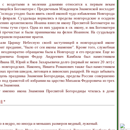
и с воздетыми в молении дланями относится к первым векам
олящейся Богоматери с Предвечным Младенцем Знаменской восходит
 Господа угодно было явить своей иконой чудо избавления Новгорода
25 февраля. Суздальцы ворвались в пределы новгородские и осадили
ению архиепископа Иоанна взнесли икону Пресвятой Богоматери на
ены тучи стрел. Одна из них ударила в св. икону, и лик Богоматери
ей пречистые и были принимаемы на фелон Иоанном. На суздальцев
вершили поражение врагов.
рали Царицу Небесную своей заступницей в новгородской иконе
рит предание, "было от сея иконы знамение". Кроме того, служебная
 неоднократно обращаема была к Новгороду и его пределам. Еще во
итриевича боярин Федор Андреевич Камбила был наместником
 Ивана III, Юрий и Яков Захарьевичи долго (первый не менее 20 лет) с
 новгородских. Наконец, Никита Романович также был наместником
йнах против шведов, литовцев и ливонских рыцарей. Не надо забывать
. в день праздника Знамения Богородицы, пределы России совершенно
то под грамотой об избрании на царство Михаила Федоровича из трех
ем Знамения.
му именно икона Знамения Пресвятой Богородицы чтилась в доме
*
8
*
о в ведро, но иногда и меньших размеров медный, луженый.