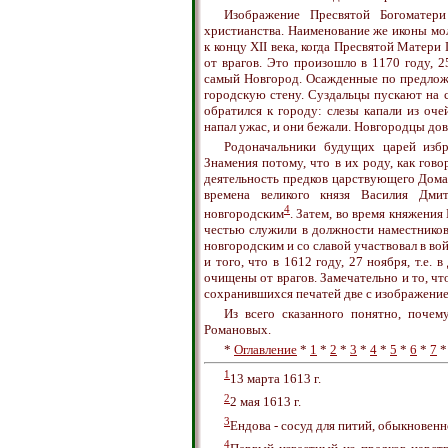
Изображение Пресвятой Богоматер
христианства. Наименование же иконы м
к концу XII века, когда Пресвятой Матери
от врагов. Это произошло в 1170 году, 
самый Новгород. Осажденные по предлож
городскую стену. Суздальцы пускают на ст
обратился к городу: слезы капали из оч
напал ужас, и они бежали. Новгородцы до
Родоначальники будущих царей изб
Знамения потому, что в их роду, как гово
деятельность предков царствующего Дома
времена великого князя Василия Дм
4
новгородским
. Затем, во время княжения
честью служили в должности наместников
новгородским и со славой участвовал в во
и того, что в 1612 году, 27 ноября, т.е
очищены от врагов. Замечательно и то, ч
сохранившихся печатей две с изображени
Из всего сказанного понятно, поче
Романовых.
*
Оглавление
*
1
*
2
*
3
*
4
*
5
*
6
*
7
1
13 марта 1613 г.
2
2 мая 1613 г.
3
Ендова - сосуд для питий, обыкновенн
4