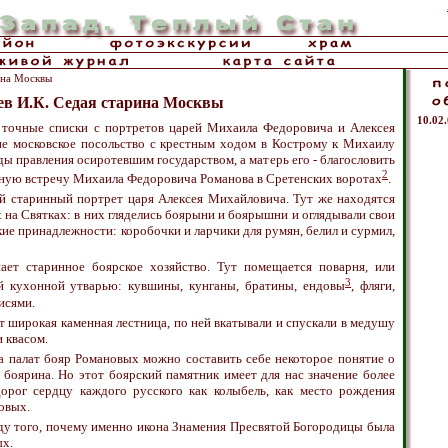
ина Москвы
ев И.К. Седая старина Москвы
10.02
 точные списки с портретов царей Михаила Федоровича и Алексея
е московское посольство с крестным ходом в Кострому к Михаилу
ы правления осиротевшим государством, а матерь его - благословить
2
дную встречу Михаила Федоровича Романова в Сретенских воротах
.
й старинный портрет царя Алексея Михайловича. Тут же находятся
х на Святках: в них гляделись боярыни и боярышни и оглядывали свои
кие принадлежности: коробочки и ларчики для румян, белил и сурмил,
ает старинное боярское хозяйство. Тут помещается поварня, или
3
й кухонной утварью: кувшины, кунганы, братины, ендовы
, фляги,
исями.
ет широкая каменная лестница, по ней вкатывали и спускали в медушу
 квасом.
ва палат бояр Романовых можно составить себе некоторое понятие о
боярина. Но этот боярский памятник имеет для нас значение более
дорог сердцу каждого русского как колыбель, как место рождения
овых.
оду того, почему именно икона Знамения Пресвятой Богородицы была
ых.