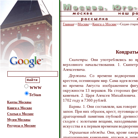
Главная
>>
Москва
>>
Книги о Москве
>>Седая стар
Кондрать
Скипетры.
Они употреблялись во вр
верховного начальствования. 1. Скипе
Алексеевича.
Державы.
Со времени водворения х
крестом, осеняющим мир. Сама идея всем
во времена Августа изображением фиг
WWW
окружности 13 вершков. На сторонах фиг
TeStan
каменьев. 2. Царя Алексея Михайловича.
1702 году в 7360 рублей.
Карты Москвы
Бармы.
1. Они составляли, как говорят 
Книги о Москве
запон. При них образок, крест, пуговицы 
Статьи о Москве
драгоценный памятник глубокой древност
Музеи Москвы
сходен с золотыми вещами, находимыми в
Ресурсы о Москве
искусства и к первым временам водворения
Украшения одежды.
Они, кроме ожере
драгоценными каменьями, кружев и запяс