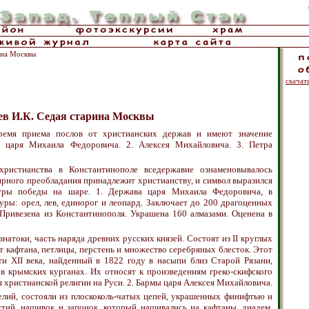
ина Москвы
скачат
ев И.К. Седая старина Москвы
емя приема послов от христианских держав и имеют значение
тр царя Михаила Федоровича. 2. Алексея Михайловича. 3. Петра
ристианства в Константинополе вседержавие ознаменовывалось
ирного преобладания принадлежит христианству, и символ выразился
уры победы на шаре. 1. Держава царя Михаила Федоровича, в
уры: орел, лев, единорог и леопард. Заключает до 200 драгоценных
 Привезена из Константинополя. Украшена 160 алмазами. Оценена в
знатоки, часть наряда древних русских князей. Состоят из II круглых
от кафтана, петлицы, перстень и множество серебряных блесток. Этот
и XII века, найденный в 1822 году в насыпи близ Старой Рязани,
 крымских курганах. Их относят к произведениям греко-скифского
 христианской религии на Руси. 2. Бармы царя Алексея Михайловича.
лий, состояли из плоскоколь-чатых цепей, украшенных финифтью и
тий, нашивок и запонок, который нашивались на кафтаны, диадем,