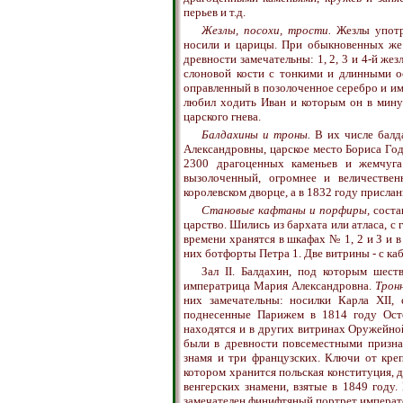
перьев и т.д.
Жезлы, посохи, трости.
Жезлы употр
носили и царицы. При обыкновенных же 
древности замечательны: 1, 2, 3 и 4-й же
слоновой кости с тонкими и длинными о
оправленный в позолоченное серебро и име
любил ходить Иван и которым он в минут
царского гнева.
Балдахины и троны.
В их числе балд
Александровны, царское место Бориса Го
2300 драгоценных каменьев и жемчуга
вызолоченный, огромнее и величествен
королевском дворце, а в 1832 году присла
Становые кафтаны и порфиры,
соста
царство. Шились из бархата или атласа, 
времени хранятся в шкафах № 1, 2 и З и 
них ботфорты Петра 1. Две витрины - с к
Зал II. Балдахин, под которым шест
императрица Мария Александровна.
Тронн
них замечательны: носилки Карла XII
поднесенные Парижем в 1814 году Ост
находятся и в других витринах Оружейной
были в древности повсеместными призна
знамя и три французских. Ключи от креп
котором хранится польская конституция, 
венгерских знамени, взятые в 1849 году
замечателен финифтяный портрет император