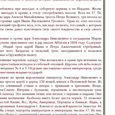
еблялись при выходах в соборную церковь и на Иордань. Жезлы
выходах в храмы, к столу употреблялись посохи. Всех их 37. По
злы царя Алексея Михайловича, трость Петра Великого, три посоха из
стриями царя Ивана Васильевича Грозного. Один из этих посохов,
ющий три фунта веса, есть, как надо полагать, тот самый, с которым
ы гнева давал чувствовать силу своего владычества и силу своего
ахины и троны царя Александра Николаевича и государыни Марии
дунова, присланное ему в дар шахом Аббасом в 1604 году. Содержит
. Общий трон царей Ивана и Петра Алексеевичей серебряный,
нее всех. Балдахин и польский трон, находившиеся в польском
нные в Оружейную палату.
влявшие верхнюю одежду. Они возлагались в храме при венчании на
с горностаевым исподом и собольей опушкой.
Царские одежды
нового
в витринах № 4 и 5. Отдельно выставлены сапоги императоров, среди
абинетными вещами государей.
вовали во время коронования император Александр Николаевич и
ые кресла царей и цариц.
150 вещей, взятых в Полтавской битве. Из
, его оловянный стакан и шпоры с пряжками и крючками. Вещи,
ен-Сакену. Витрина с
булавами, пернатами и шестоперами
(они
 палаты). Это названия палии, или жезлов, с перьями и шарами. Они
ками военачалия.
Буздыхан
имеет более шести перьев. 31 польское
остей Килии, Ясс, Кубы, Аккермана, Перекопа и Еникале. Ящик, в
дарованная Александром 1. Ключи от польской крепости Замостье. 64
. На стенах портреты императоров и императриц числом 17. Из них
а Петра 1, украшенный алмазами, в золотой оправе, за стеклом. При