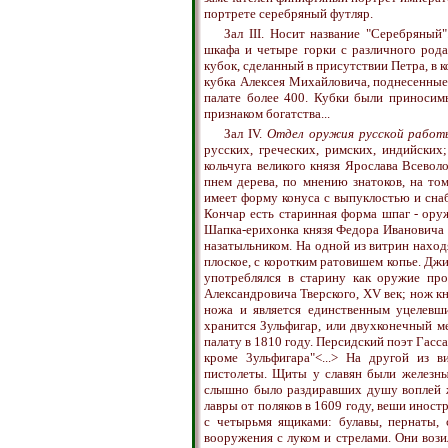
портрете серебряный футляр.
Зал III. Носит название "Серебряный"
шкафа и четыре горки с различного рода
кубок, сделанный в присутствии Петра, в
кубка Алексея Михайловича, поднесенны
палате более 400. Кубки были приносим
признаком богатства...
Зал IV.
Отдел оружия русской работ
русских, греческих, римских, индийских
кольчуга великого князя Ярослава Всевол
пнем дерева, по мнению знатоков, на то
имеет форму конуса с выпуклостью и сна
Кончар есть старинная форма шпаг - оруж
Шапка-ерихонка князя Федора Ивановича М
назатыльником. На одной из витрин находя
плоское, с коротким ратовишем копье. Джи
употреблялся в старину как оружие прот
Александровича Тверского, XV век; нож кн
ножа и является единственным уцелев
хранится Зульфигар, или двухконечный м
палату в 1810 году. Персидский поэт Гасса
кроме 3ульфигара"<...> На другой из 
пистолеты. Щиты у славян были железные
слышно было раздиравших душу воплей ж
лавры от поляков в 1609 году, веши иност
с четырьмя ящиками: булавы, пернаты, 
вооружения с луком и стрелами. Они вози