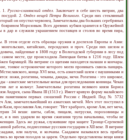
. 1.
Русско-славянский отдел.
Заключает в себе шесть витрин, два
 посудой. 2.
Отдел вещей Петра Великого.
Среди них стеклянный
 который он опустил червонец. Замечательны два больших серебряных
е боярином Морозовым. Всех древних кубков хранится в Оружейной
ы в дар и служили украшением поставцев и столов во время пира,
ы.
В этом отделе есть образцы оружия и доспехов Европы и Азии:
; монгольских, китайских, персидских и проч. Среди них шелом и
одовича, найденные в 1808 году в Вологодской губернии в лесу под
м самом месте, где происходила Липецкая битва в 1216 году. Шлем
бжен бармицей. На витрине со щитами находятся палаши и кончары.
ие, тонкое остроконечие которого могло проникать сквозь панцирь.
стиславского, конца XVI века, есть азиатский шлем с наушниками и
тся: ножи, рогатины, чеканы, джиды, мечи. Рогатина - это широкое,
ды - азиатские метательные копья для преследования конницы. Чекан
ив лат и кольчуг. Замечательны: рогатина великого князя Бориса
язя Андрея, сына Ивана III (1513 г.). Имеет кривую форму малайского
шим памятником первых сношений России с Индией. Под № 5732
еч Али, замечательнейший из азиатских мечей. Меч этот поступил в
н-Кази, прославляя Али, говорит: "Нет храброго, кроме Али, нет меча,
витрин 34 веши: шиты, сабли, пищали, натруски, пороховницы и
, и в них ударяли во время сжигания трупа начальника, чтобы не
енщин. Здесь же ружья, служившие при защите Троице-Сергиевой
ранной работы, поднесенные русским государям в XII веке. В витрине
саадаки, или налучи, и колчаны. Саадаком назывался весь прибор
лись во время походов за царем. Отдельно представлены вещи князя