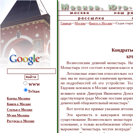
Главная
>>
Москва
>>
Книги о Москве
>>Седая стар
Кондрать
КР
Вознесенскии девичий монастырь. На
Монастырь этот состоит в первом классе и
Летописные известия относительно ос
них мы не находим ни означения времени
ни подробностей об его устройстве. То
WWW
Евдокия заложила в Москве каменную церк
TeStan
великого князя Дмитрия Ивановича Донс
царствующем граде Москве постави церков
Карты Москвы
девический общежительный монастырь".
Книги о Москве
Вот почти все прямые указания летопи
Статьи о Москве
Эта краткость и кажущаяся неопре
Музеи Москвы
существование Вознесенского монастыря
Ресурсы о Москве
основание, а только возобновление обит
выражение "монастырь честен возгради"