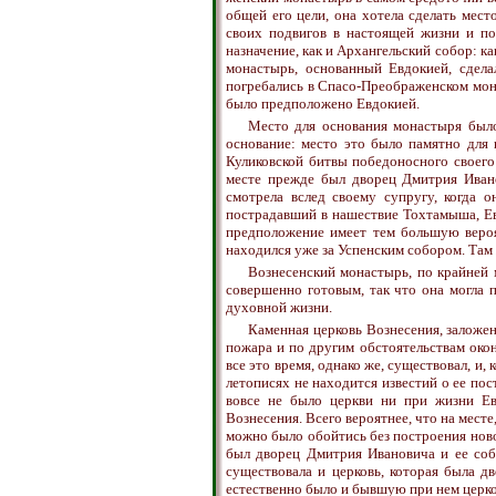
общей его цели, она хотела сделать мест
своих подвигов в настоящей жизни и по
назначение, как и Архангельский собор: к
монастырь, основанный Евдокией, сдела
погребались в Спасо-Преображенском мона
было предположено Евдокией.
Место для основания монастыря было
основание: место это было памятно для 
Куликовской битвы победоносного своего
месте прежде был дворец Дмитрия Ивано
смотрела вслед своему супругу, когда о
пострадавший в нашествие Тохтамыша, Ев
предположение имеет тем большую вероя
находился уже за Успенским собором. Там
Вознесенский монастырь, по крайней 
совершенно готовым, так что она могла 
духовной жизни.
Каменная церковь Вознесения, заложен
пожара и по другим обстоятельствам окон
все это время, однако же, существовал, и, 
летописях не находится известий о ее пос
вовсе не было церкви ни при жизни Ев
Вознесения. Всего вероятнее, что на месте
можно было обойтись без построения нов
был дворец Дмитрия Ивановича и ее соб
существовала и церковь, которая была д
естественно было и бывшую при нем церк