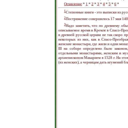
Оглавление
*
1
*
2
*
3
*
4
*
5
*
6
*
1
Степенные книги - это выписки из ру
2
Пострижение совершилось 17 мая 1407
3
Надо заметить, что по древнему об
описываемое время в Кремле в Спасо-Пре
в древней русской церкви не так скоро п
некоторых из них, как в Спасо-Преобра
женские монастыри, где жили и одни монах
III на соборе определено было законо
отдельными монастырями, женским и муж
архиепископом Макарием в 1528 г. На эт
(из женских), а черницам дать игумений бл