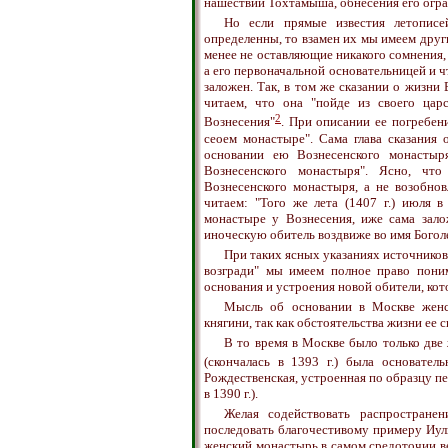
нашествии Тохтамыша, обнесения его огра
Но если прямые известия летописе
определенны, то взамен их мы имеем други
менее не оставляющие никакого сомнения,
а его первоначальной основательницей и ч
заложен. Так, в том же сказании о жизн
читаем, что она "пойде из своего цар
2
Вознесения"
. При описании ее погребени
сеоем монастыре". Сама глава сказания 
основании ею Вознесенского монастыря
Вознесенского монастыря". Ясно, что
Вознесенского монастыря, а не возобнов
читаем: "Того же лета (1407 г.) июля 
монастыре у Вознесения, иже сама зало
иноческую обитель воздвиже во имя Богол
При таких ясных указаниях источнико
возгради" мы имеем полное право поним
основания и устроения новой обители, кот
Мысль об основании в Москве женс
княгини, так как обстоятельства жизни ее 
В то время в Москве было только две 
(скончалась в 1393 г.) была основател
Рождественская, устроенная по образцу 
в 1390 г.).
Желая содействовать распростране
последовать благочестивому примеру Иу
женский монастырь в самом средоточии в