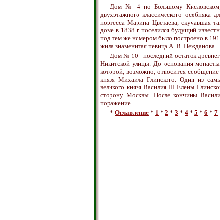
Дом № 4 по Большому Кисловскому 
двухэтажного классического особняка д
поэтесса Марина Цветаева, скучавшая та
доме в 1838 г. поселился будущий извес
под тем же номером было построено в 1911 
жила знаменитая певица А. В. Нежданова.
Дом № 10 - последний остаток древнег
Никитской улицы. До основания монастыр
которой, возможно, относится сообщение К
князя Михаила Глинского. Один из сам
великого князя Василия III Елены Глинск
сторону Москвы. После кончины Васили
поражение.
*
Оглавление
*
1
*
2
*
3
*
4
*
5
*
6
*
7