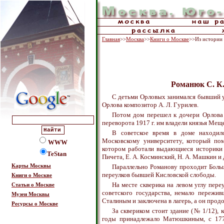
Главная
>>
Москва
>>
Книги о Москве
>>Из истории
Романюк С. К.
С детьми Орловых занимался бывший у
Орлова композитор А. Л. Гурилев.
Потом дом перешел к дочери Орлова 
переворота 1917 г. им владели князья Мещ
В советское время в доме находил
Московскому университету, который пом
WWW
котором работали выдающиеся историки и
TeStan
Пичета, Е. А. Косминский, Н. А. Машкин и 
Карты Москвы
Параллельно Романову проходит Боль
переулков бывшей Кисловской слободы.
Книги о Москве
На месте скверика на левом углу пере
Статьи о Москве
советского государства, немало пережив
Музеи Москвы
Сталиным и заключена в лагерь, а он продо
Ресурсы о Москве
За сквериком стоит здание (№ 1/12), 
годы принадлежало Матюшкиным, с 1776 