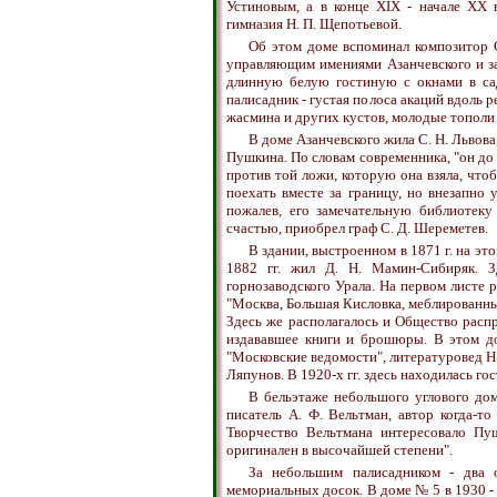
Устиновым, а в конце XIX - начале XX 
гимназия Н. П. Щепотьевой.
Об этом доме вспоминал композитор С.
управляющим имениями Азанчевского и з
длинную белую гостиную с окнами в сад
палисадник - густая полоса акаций вдоль 
жасмина и других кустов, молодые тополи
В доме Азанчевского жила С. Н. Львова
Пушкина. По словам современника, "он до
против той ложи, которую она взяла, чтоб
поехать вместе за границу, но внезапно у
пожалев, его замечательную библиотеку
счастью, приобрел граф С. Д. Шереметев.
В здании, выстроенном в 1871 г. на эт
1882 гг. жил Д. Н. Мамин-Сибиряк. 
горнозаводского Урала. На первом листе
"Москва, Большая Кисловка, меблированные
Здесь же располагалось и Общество расп
издававшее книги и брошюры. В этом до
"Московские ведомости", литературовед Н.
Ляпунов. В 1920-х гг. здесь находилась го
В бельэтаже небольшого углового дома
писатель А. Ф. Вельтман, автор когда-т
Творчество Вельтмана интересовало Пуш
оригинален в высочайшей степени".
За небольшим палисадником - два 
мемориальных досок. В доме № 5 в 1930 -