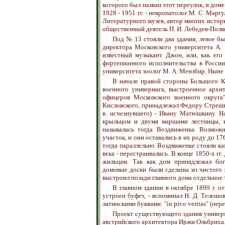
которого был назван этот переулок, в доме
1928 - 1951 гг. - невропатолог М. С. Маргу
Литературного музея, автор многих истори
общественный деятель П. И. Лебедев-Полян
Под № 13 стояли два здания; левое был
директора Московского университета А. 
известный музыкант Джон, или, как его
фортепианного исполнительства в России
университета зоолог М. А. Мензбир. Ныне 
В начале правой стороны Большого К
военного универмага, выстроенное архит
офицеров Московского военного округа"
Кисловского, принадлежал Федору Стрешнев
в. исчезнувшего) - Ивану Матюшкину. Н
крыльцом и двумя маршами лестницы, и
называлась тогда Воздвиженка. Возмож
участок, и они оставались в их роду до 17
тогда параллельно Воздвиженке стояли ка
века - перестраивались. В конце 1850-х г
жильцам. Так как дом принадлежал бог
домовые доски были сделаны из чистого з
выстроил позади главного дома отдельное
В главном здании в октябре 1899 г. о
устроен буфет, - вспоминал Н. Д. Телешов
латинскими буквами: "in pivo veritas" (пере
Проект существующего здания универм
австрийского архитектора Иржи Ольбриха.