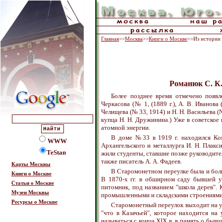
Главная
>>
Москва
>>
Книги о Москве
>>Из истории
Романюк С. К.
Более позднее время отмечено появ
Черкасова (№ 1, (1889 г.), А. В. Иванова 
Челищева (№ 33, 1914) и Н. Н. Васильева (№
купца Н. Н. Дружинина.) Уже в советско
атомной энергии.
В доме №33 в 1919 г. находился Ком
WWW
Архангельского и металлурга И. Н. Плакс
TeStan
жили студенты, ставшие позже руководител
также писатель А. А. Фадеев.
Карты Москвы
В Старомонетном переулке была и боль
Книги о Москве
В 1870-х гг. в обширном саду бывшей у
Статьи о Москве
питомник, под названием "школа дерев". 
Музеи Москвы
промышленными и складскими строениями
Ресурсы о Москве
Старомонетный переулок выходит на у
"что в Казачьей", которое находится на 
называться с конца XIX в. в память о бывше