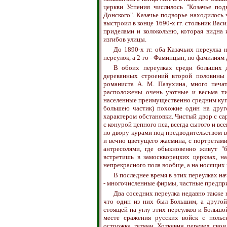
церкви Успения числилось "Козачье подв
Донского". Казачье подворье находилось 
выстроил в конце 1690-х гг. стольник Васил
приделами и колокольню, которая видна 
изгибов улицы.
До 1890-х гг. оба Казачьих переулка 
переулок, а 2-го - Фаминцын, по фамилиям
В обоих переулках среди больших д
деревянных строений второй половины
романиста А. М. Пазухина, много печа
расположены очень уютные и весьма т
населенные преимущественно средним купе
большею частик) похожие один на друг
характером обстановки. Чистый двор с са
с конурой цепного пса, всегда сытого и в
по двору курами под предводительством в
и вечно цветущего жасмина, с портретами
антресолями, где обыкновенно живут "б
встретишь в замоскворецких церквах, 
непрекрасного пола вообще, а на носящих
В последнее время в этих переулках н
- многочисленные фирмы, частные предпри
Два соседних переулка недавно также 
что один из них был Большим, а другой
стоящей на углу этих переулков и Больш
месте сражения русских войск с польс
острожка гетман Хоткевич перевел свои