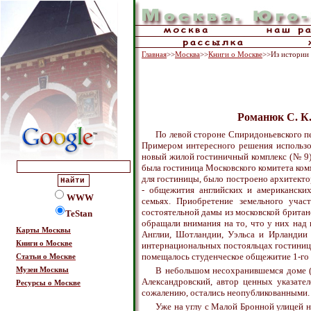
Главная
>>
Москва
>>
Книги о Москве
>>Из истории
Романюк С. К.
По левой стороне Спиридоньевского пе
Примером интересного решения использо
новый жилой гостиничный комплекс (№ 9)
была гостиница Московского комитета ком
для гостиницы, было построено архитектор
- общежития английских и американских
WWW
семьях. Приобретение земельного учас
состоятельной дамы из московской британс
TeStan
обращали внимания на то, что у них над
Карты Москвы
Англии, Шотландии, Уэльса и Ирландии 
Книги о Москве
интернациональных постояльцах гостиницы,
помещалось студенческое общежитие 1-го 
Статьи о Москве
В небольшом несохранившемся доме (№
Музеи Москвы
Александровский, автор ценных указател
Ресурсы о Москве
сожалению, остались неопубликованными.
Уже на углу с Малой Бронной улицей н