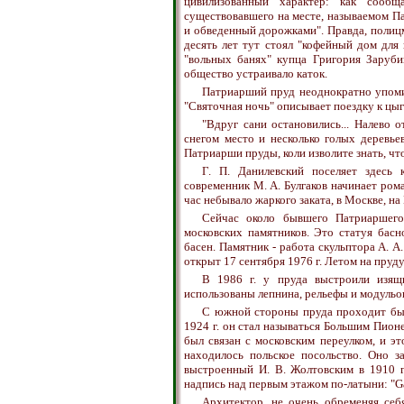
цивилизованный характер: как сообща
существовавшего на месте, называемом П
и обведенный дорожками". Правда, полицм
десять лет тут стоял "кофейный дом для
"вольных банях" купца Григория Заруби
общество устраивало каток.
Патриарший пруд неоднократно упомин
"Святочная ночь" описывает поездку к цы
"Вдруг сани остановились... Налево 
снегом место и несколько голых деревьев.
Патриарши пруды, коли изволите знать, чт
Г. П. Данилевский поселяет здес
современник М. А. Булгаков начинает ром
час небывало жаркого заката, в Москве, н
Сейчас около бывшего Патриаршего
московских памятников. Это статуя бас
басен. Памятник - работа скульптора А. А
открыт 17 сентября 1976 г. Летом на пруду
В 1986 г. у пруда выстроили изящ
использованы лепнина, рельефы и модульон
С южной стороны пруда проходит бы
1924 г. он стал называться Большим Пионе
был связан с московским переулком, и э
находилось польское посольство. Оно 
выстроенный И. В. Жолтовским в 1910 г
надпись над первым этажом по-латыни: "Ga
Архитектор, не очень обременяя себя