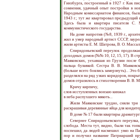
Гинзбурга, построенный в 1927 г. Как пис
сомнения, удачный опыт постройки в нов
Народным комиссариатом финансов, была 
1943 г.; тут же квартировал предыдущий 
Здесь была и квартира писателя С. М
коммунистического государства.
На доме напротив (№8, 1939 г., архит
жил и умер народный артист СССР, лауре
жили артисты Е. М. Шатрова, В. О. Массал
Спиридоньевский переулок продолжае
доходных домов (№№ 10, 12, 15, 17). В стр
Маяковских, уехавшая из Грузии после 
пальца булавкой. Сестра В. В. Маяковс
(больше всего боялись замерзнуть)... Это
разделялся на ряд узких коридоров, покры
домов отразилось в стихотворении В. В. М
Кричу кирпичу,
слов исступленных вонзаю кинжал
в неба распухшего мякоть...
Жили Маяковские трудно, сняли три 
раскрашивая деревянные яйца для кондите
В доме № 17 были квартиры драматурга
Севернее Спиридоньевского переулка,
слобода. Места тут, видно, были так топ
поспешил, да людей насмешил: увяз на Па
пор и получил название Патриарший пру