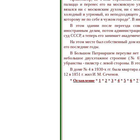
палаццо и перенес его на московскую ули
вязался ни с московским духом, ни с мо
холодный и угрюмый, из неподходящего д
которому не по себе в чужом городе". В ин
В этом здании после переезда сове
иностранным делам, потом администраци
суд СССР, а теперь его занимает академич
На этом месте был собственный дом из
его последние годы.
В Большом Патриаршем переулке нет 
небольшое двухэтажное строение (№ 6),
убранства - пилястр с левой стороны. В это
В доме № 4 в 1930-х гг. была квартира
12 в 1851 г. жил И. М. Сеченов.
*
Оглавление
*
1
*
2
*
3
*
4
*
5
*
6
*
7