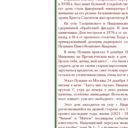
в XVIII в. был занят большой усадьбой св
его дочь стала фавориткой императора 
внимание на его резные белокаменные коло
храма Христа Спасителя жил архитектор К. 
На углу Гагаринского и Нащокинск
сдержанной обработкой фасадов. В нем
памятников. Дом построен в 1970-х гг. п
назад, в 30-х гг. прошлого столетия. Тогд
принадлежавший дочерям надворного сов
Пушкина Павел Воинович Нащокин.
К нему Пушкин приехал 6 декабря 183
Нащокину на Пречистенском валу в дом г
Целую тебя, женка, мой ангел", - это был
уладить дела по своим старым карточным 
заручиться кредитом, но смог только пору
остался не уплаченным (лишь опека после е
Уехал Пушкин из Москвы 24 декабря 18
письме к жене: "Здесь мне скучно; Нащоки
кругом. С утра до вечера у него разные
шпионы, особенно заимодавцы. Всем вольны
поет, пляшет; угла нет свободного - что де
Этот дом находится на углу с Нащо
располагавшейся на правой стороне его. 
провел последние годы жизни (1923 - 1
"Чапаев" и "Мятеж" посвящены событи
известность. Нащокинский переулок можн
надстройке" дома № 3 - 5, к великому сожа