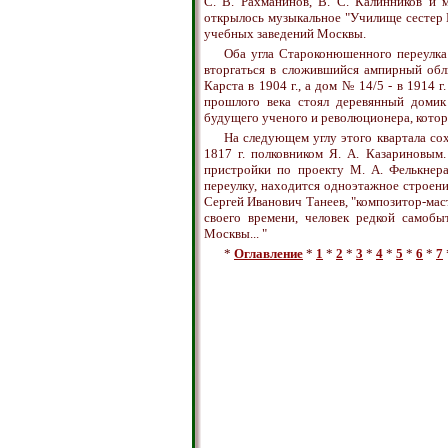
С. В. Рахманинов, В. С. Калинников и 
открылось музыкальное "Училище сестер 
учебных заведений Москвы.
Оба угла Староконюшенного переулка
вторгаться в сложившийся ампирный обл
Карста в 1904 г., а дом № 14/5 - в 1914 
прошлого века стоял деревянный доми
будущего ученого и революционера, котор
На следующем углу этого квартала со
1817 г. полковником Я. А. Казариновым.
пристройки по проекту М. А. Фелькнера
переулку, находится одноэтажное строени
Сергей Иванович Танеев, "композитор-маст
своего времени, человек редкой самобы
Москвы... "
*
Оглавление
*
1
*
2
*
3
*
4
*
5
*
6
*
7