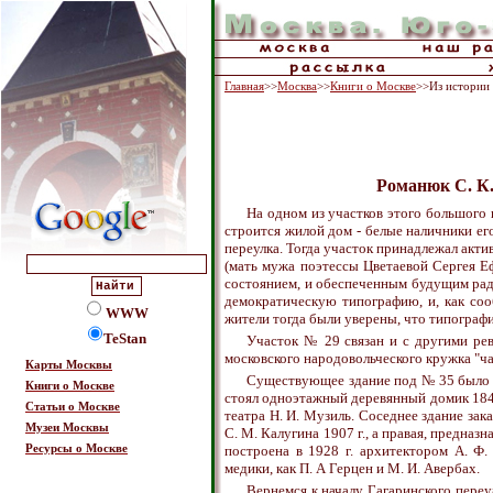
Главная
>>
Москва
>>
Книги о Москве
>>Из истории
Романюк С. К.
На одном из участков этого большого 
строится жилой дом - белые наличники ег
переулка. Тогда участок принадлежал акти
(мать мужа поэтессы Цветаевой Сергея Е
состоянием, и обеспеченным будущим рад
демократическую типографию, и, как соо
WWW
жители тогда были уверены, что типографи
TeStan
Участок № 29 связан и с другими рев
московского народовольческого кружка "ча
Карты Москвы
Существующее здание под № 35 было по
Книги о Москве
стоял одноэтажный деревянный домик 1840 
Статьи о Москве
театра Н. И. Музиль. Соседнее здание зак
Музеи Москвы
С. М. Калугина 1907 г., а правая, предна
Ресурсы о Москве
построена в 1928 г. архитектором А. Ф
медики, как П. А Герцен и М. И. Авербах.
Вернемся к началу Гагаринского переу