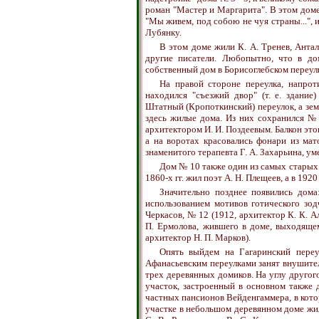
роман "Мастер и Маргарита". В этом до
"Мы живем, под собою не чуя страны...", и
Лубянку.
В этом доме жили К. А. Тренев, Антал
другие писатели. Любопытно, что в дом
собственный дом в Борисоглебском переулк
На правой стороне переулка, напрот
находился "съезжий двор" (т. е. здание
Штатный (Кропоткинский) переулок, а зе
здесь жилые дома. Из них сохранился № 
архитектором И. И. Поздеевым. Балкон это
а на воротах красовались фонари из мат
знаменитого терапевта Г. А. Захарьина, у
Дом № 10 также один из самых старых в
1860-х гг. жил поэт А. Н. Плещеев, а в 1920
Значительно позднее появились дом
использованием мотивов готического зо
Черкасов, № 12 (1912, архитектор К. К. 
П. Ермолова, жившего в доме, выходящем
архитектор Н. П. Марков).
Опять выйдем на Гагаринский пере
Афанасьевским переулками занят внушите
трех деревянных домиков. На углу другог
участок, застроенный в основном также
частных пансионов Вейденгаммера, в кото
участке в небольшом деревянном доме жил