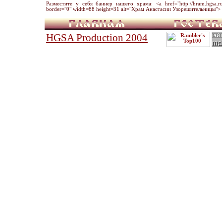
Разместите у себя баннер нашего храма: <a href="http://hram.hgsa.ru" 
border="0" width=88 height=31 alt="Храм Анастасии Узорешительницы"> 
HGSA Production 2004