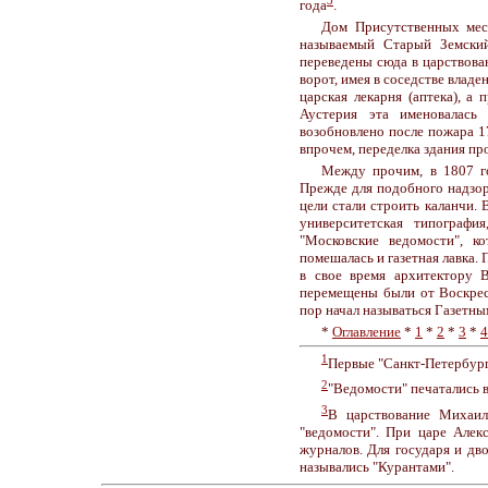
года
.
Дом Присутственных мес
называемый Старый Земский
переведены сюда в царствова
ворот, имея в соседстве влад
царская лекарня (аптека), а
Аустерия эта именовалась
возобновлено после пожара 1
впрочем, переделка здания пр
Между прочим, в 1807 г
Прежде для подобного надзора
цели стали строить каланчи.
университетская типографи
"Московские ведомости", к
помешалась и газетная лавка.
в свое время архитектору 
перемещены были от Воскресе
пор начал называться Газетны
*
Оглавление
*
1
*
2
*
3
*
4
1
Первые "Санкт-Петербург
2
"Ведомости" печатались в
3
В царствование Михаил
"ведомости". При царе Алек
журналов. Для государя и дв
назывались "Курантами".