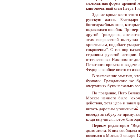
словолитная форма древней к
книгопечатный стан Петра 1 и
Здание кроме всего этого 
русскую жизнь. Благодаря
богослужебных книг, которые
вкравшихся ошибок. Пример: 
другой - "рожденна, а не сот
этих исправлений выступил
христианам, подобает умирать
сокровенна". С тех пор нача
страницы русской истории. 
отставленных Никоном от дол
Печатного приказа о выдаче 
Федор и вообще никто из изве
В заключение заметим, чт
буквами. Гражданские же бу
очертаниях букв насколько во
По преданию, Петр Велики
Москве немного было "охоч
действия, хотя царь и завел 
2
читать даровым угощением
.
никогда за азбуку не примутся
когда выучатся, потом благода
Первым редактором "Ведо
долю листа. В них сообщали 
появился в Москве 2 января 1
3