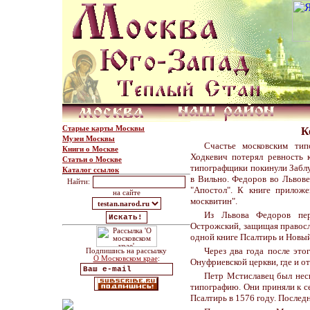
Старые карты Москвы
К
Музеи Москвы
Счастье московским тип
Книги о Москве
Ходкевич потерял ревность 
Статьи о Москве
типографщики покинули Заблуд
Каталог ссылок
в Вильно. Федоров во Львов
Найти:
"Апостол". К книге прилож
на сайте
москвитин".
Из Львова Федоров пер
Острожский, защищая правосл
одной книге Псалтирь и Новый
Через два года после это
Подпишись на рассылку
О Московском крае
:
Онуфриевской церкви, где и о
Петр Мстиславец был нес
типографию. Они приняли к се
Псалтирь в 1576 году. Послед