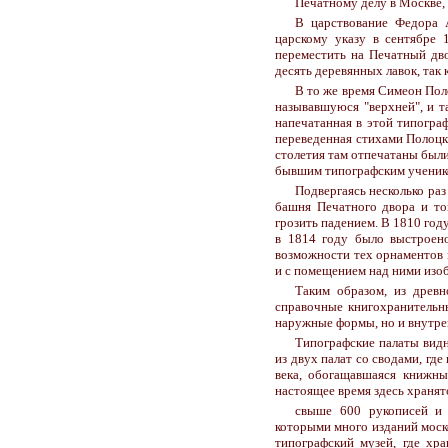
Печатному делу в Москве, 
В царствование Федора 
царскому указу в сентябре 
переместить на Печатный дво
десять деревянных лавок, так
В то же время Симеон Пол
называвшуюся "верхней", и т
напечатанная в этой типограф
переведенная стихами Полоцки
столетия там отпечатаны был
бывшим типографским ученик
Подвергаясь несколько раз
башня Печатного двора и тог
грозить падением. В 1810 год
в 1814 году было выстроено
возможности тех орнаментов 
и с помещением над ними изоб
Таким образом, из древн
справочные книгохранительны
наружные формы, но и внутр
Типографские палаты видн
из двух палат со сводами, гд
века, обогащавшаяся книжны
настоящее время здесь хранят
свыше 600 рукописей и 
которыми много изданий моск
типографский музей, где хр