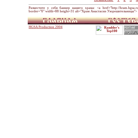
Разместите у себя баннер нашего храма: <a href="http://hram.hgsa.ru" 
border="0" width=88 height=31 alt="Храм Анастасии Узорешительницы"> 
HGSA Production 2004