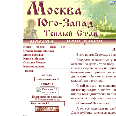
Новые ролики
light box
.
В
Старые карты Москвы
В это время Стрельцов бы
Музеи Москвы
Книги о Москве
Владелец заложенных у н
Статьи о Москве
остались за долг Стрельцову.
Каталог ссылок
самому ездить на них на приз
Найти:
благополучно пришел после
на сайте
дистанцию. Он уже совсем вы
каждый раз извозчики.
С той поры он возненавиде
он все приходил в хвосте ил
иногда был единственный биле
Подпишись на рассылку
намекая на профессию хозяина
О Московском крае
:
- Веником! Веником ее!
А он все надеялся на сво
Даже публика смеяться перес