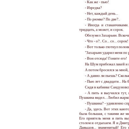
- Как же - пью!
- Изредка?
- Нет, каждый день...
- По рюмке? По две?..
- Иногда и стаканчиками
тридцать, а может, и сорок.
Обезумел Захарьин. Вскочил
- Что - о?.. Со... со... соро
- Вот только глотнул полов
"Захарьин ударил меня по р
- Вон отсюда! Гоните его!
На Шум прибежал лакей и вы
А потом бросился за мной,
- А давно ли пьешь? Скольк
- Пью лет с двадцати... На 
Сидя в кабинке Сандуновск
- А пить я выучился тут,
Пушкина видел... Любил жарко
- Пушкина? - удивленно сп
- Да, здесь. Вот этих каю
была большая, с такими же мя
Его приятель меня и пить вы
столом и отдыхаем. Я и Дмит
Давыдов... знаменитый! Его 