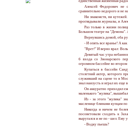
единственная жизненная радо
Алексей Федорович не с
сравнительно недорого и не н
Ни знакомств, ни кутежей.
проглядывали журналы, и Алек
Раз только в жизни полиц
Большом театре на "Демона". А
Вернувшись домой, оба ру
- И опять все вранье! А ка
"Врет!" И верно врал: Вол
Девятый час утра небанно
6 входа со Звонарского пе
огромном бассейне во втором 
Купаться в бассейн Сан
столетний актер, которого пр
служивший на сцене то в Моск
знал наизусть и играл их еще 
Он аккуратно приходил еж
маленького "жулика", вышибал 
Из - за этого "жулика" з
масленице блинами купцам по т
Никогда и ничем не болев
посоветовали сходить к Заха
выругался и не по - шел. Ему 
- Водку пьешь?