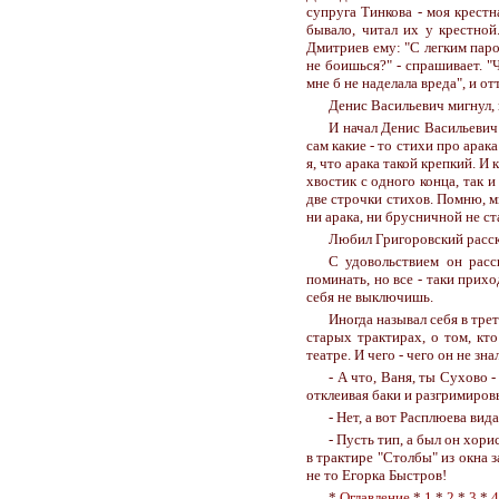
супруга Тинкова - моя крестн
бывало, читал их у крестной
Дмитриев ему: "С легким паро
не боишься?" - спрашивает. "
мне б не наделала вреда", и от
Денис Васильевич мигнул,
И начал Денис Васильевич 
сам какие - то стихи про арака
я, что арака такой крепкий. И
хвостик с одного конца, так 
две строчки стихов. Помню, м
ни арака, ни брусничной не ст
Любил Григоровский расска
С удовольствием он расс
поминать, но все - таки прихо
себя не выключишь.
Иногда называл себя в трет
старых трактирах, о том, кто
театре. И чего - чего он не зна
- А что, Ваня, ты Сухово 
отклеивая баки и разгримиров
- Нет, а вот Расплюева вид
- Пусть тип, а был он хори
в трактире "Столбы" из окна 
не то Егорка Быстров!
*
Оглавление
*
1
*
2
*
3
*
4