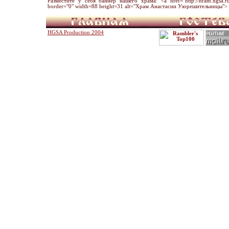
Разместите у себя баннер нашего храма: <a href="http://hram.hgsa.ru" 
border="0" width=88 height=31 alt="Храм Анастасии Узорешительницы"> 
HGSA Production 2004