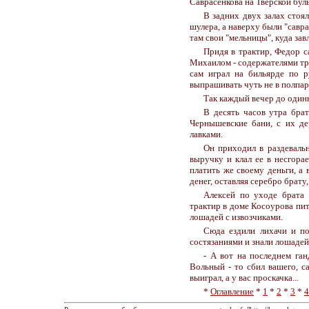
Саврасенкова на Тверской бул
В задних двух залах стоя
шулера, а наверху были "савр
там свои "мельницы", куда зав
Придя в трактир, Федор с
Михаилом - содержателями тра
сам играл на бильярде по р
выпрашивать чуть не в полпарт
Так каждый вечер до один
В десять часов утра бра
Чернышевские бани, с их де
лавками.
Он приходил в раздевальн
выручку и клал ее в несгора
платить же своему деньги, а 
денег, оставляя серебро брату,
Алексей по уходе брата 
трактир в доме Косоурова пит
лошадей с извозчиками.
Сюда ездили лихачи и по
состязаниями и знали лошадей
- А вот на последнем ган
Вольный - то сбил вашего, са
выиграл, а у вас проскачка...
*
Оглавление
*
1
*
2
*
3
*
4