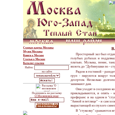
Старые карты Москвы
В
Музеи Москвы
Просторный зал был отдан
Книги о Москве
голубых рубахах и поддевка
Статьи о Москве
платьях. Музыка, пение, тан
Каталог ссылок
вплоть до "Дубинушки по - ст
Найти:
Рядом в гостиной - разод
на сайте
груп - пируются вокруг то
десертом. Несколько долгоп
занимают дам.
Они уходят в соседнюю ком
прикладываются, и опять - 
Подпишись на рассылку
О Московском крае
:
преферанс и на одном в "сту
"Анной в петлице" - и сам хо
вырастающей из глухого синег
В "стуколку" сражаются и