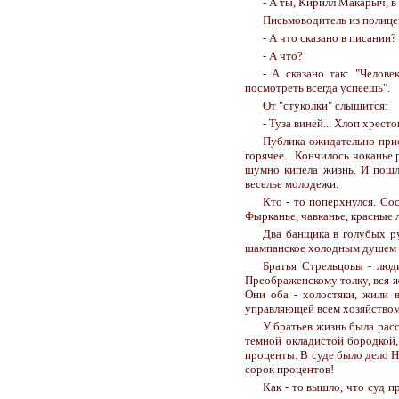
- А ты, Кирилл Макарыч, в
Письмоводитель из полицей
- А что сказано в писании?
- А что?
- А сказано так: "Челов
посмотреть всегда успеешь".
От "стуколки" слышится:
- Туза виней... Хлоп хрест
Публика ожидательно прис
горячее... Кончилось чоканье
шумно кипела жизнь. И пошло
веселье молодежи.
Кто - то поперхнулся. Сос
Фырканье, чавканье, красные л
Два банщика в голубых ру
шампанское холодным душем н
Братья Стрельцовы - люди
Преображенскому толку, вся ж
Они оба - холостяки, жили 
управляющей всем хозяйством,
У братьев жизнь была рас
темной окладистой бородкой,
проценты. В суде было дело 
сорок процентов!
Как - то вышло, что суд п