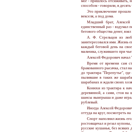
мог - пришлось отсиживать, н
способом - говорили, в десять
Это приключение прошло н
векселя, а под дома.
Младший брат, Алексей
единственный раз - вздумал 
бегового общества денег, взя
А. Ф. Стрельцов из люб
заинтересовался ими. Жизнь е
каждый беговой день на свое
мальчика, служившего при чье
Алексей Федорович начал "
Время от времени сам ст
бракованного рысачка, стал н
до трактира "Перепутье", где
пылившие в таких же шараба
шарабанах и ждали своих хозя
Конюхи из трактира к нач
деревянной, а сами, стоя на
шансы выигрыша и даже играли
рублевый.
Иногда Алексей Федорович
оттуда на круг, посмотреть на
Спорт наполнил жизнь его
ростовщичал и резал купоны, 
русские кушанья, без всяких 