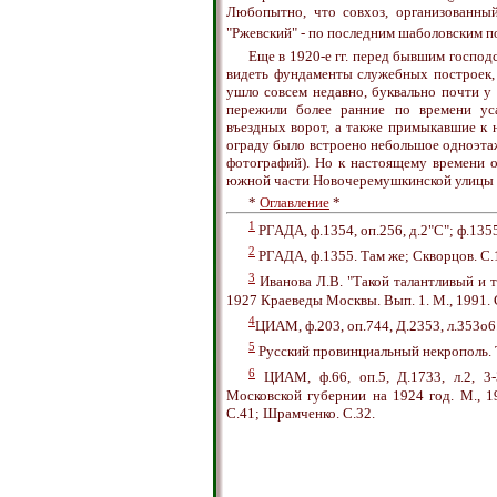
Любопытно, что совхоз, организованный
"Ржевский" - по последним шаболовским 
Еще в 1920-е гг. перед бывшим господ
видеть фундаменты служебных построек,
ушло совсем недавно, буквально почти у 
пережили более ранние по времени ус
въездных ворот, а также примыкавшие к
ограду было встроено небольшое одноэтаж
фотографий). Но к настоящему времени о
южной части Новочеремушкинской улицы от
*
Оглавление
*
1
РГАДА, ф.1354, оп.256, д.2"С"; ф.1355,
2
РГАДА, ф.1355. Там же; Скворцов. С.
3
Иванова Л.В. "Такой талантливый и т
1927 Краеведы Москвы. Вып. 1. М., 1991. 
4
ЦИАМ, ф.203, оп.744, Д.2353, л.353о6.
5
Русский провинциальный некрополь. Т.
6
ЦИАМ, ф.66, оп.5, Д.1733, л.2, 3-
Московской губернии на 1924 год. М., 1
С.41; Шрамченко. С.32.