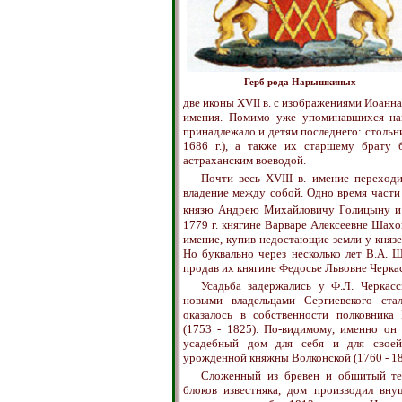
Герб рода Нарышкиных
две иконы XVII в. с изображениями Иоанна
имения. Помимо уже упоминавшихся нам
принадлежало и детям последнего: стольни
1686 г.), а также их старшему брату
астраханским воеводой.
Почти весь XVIII в. имение переход
владение между собой. Одно время части
князю Андрею Михайловичу Голицыну и 
1779 г. княгине Варваре Алексеевне Шахо
имение, купив недостающие земли у княз
Но буквально через несколько лет В.А. 
продав их княгине Федосье Львовне Черкасс
Усадьба задержались у Ф.Л. Черкас
новыми владельцами Сергиевского ста
оказалось в собственности полковник
(1753 - 1825). По-видимому, именно он
усадебный дом для себя и для своей
урожденной княжны Волконской (1760 - 18
Сложенный из бревен и обшитый тес
блоков известняка, дом производил вну