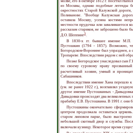
молве, его в октябре 1812 г. посетил Напо
из Москвы, однако подобные легенды б
окрестностях Старой Калужской дороги, 
Поливанове. "Вообще Калужская дорог
оставила Москву, усеяна костями неп
местности прудочка или завалившегося ко
рассказам стариков, не заброшено было бы
3
Д.О. Шеппинг
.
В 1830-х гг. бывшее имение М.П.
Пустошкин (1794 - 1857). Возможно, ч
Богородском-Воронине был упразднен, а 
Тропареве. Впоследствии рядом с ней обр
Позже Богородское унаследовал сын Г.
по своему суровому нраву прозванный 
расчетливый хозяин, умный и проницат
Сабашников.
Впоследствии имение Хана перешло к 
(ум. не ранее 1922 г.), возглавлял уездн
другое имение Пустошкиных - Давыдовка;
Давыдовки происходят два великолепных 
прабабку Е.В. Пустошкина. В 1991 г. они 
Пустошкины окончательно сформирова
центром продолжала оставаться церковь
старом липовом парке, было выстроено 
небольшой скотный двор и службы. Пос
включали кузницу. Некоторое время суще