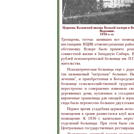
Церковь Казанской иконы Божьей матери в Б
Воронине.
1910-е гг.
Тропарева, тотчас занявших все помещ
инстанциям. ВЦИК отменил решение район
обстановку. Вскоре было принято реш
совместной жизни в Западную Сибирь. В
рублей психиатрической больнице им. П.П
жительства.
Психиатрическая больница еще с дор
так называемый "патронаж" больных. На
лечения", и приобретенная в Богородск
больнице сельскохозяйственной трудово
перестроено и совершенно изменило сво
деревянных дома, купленных в соседних
кирпичные хранилища для овощей и зерна,
сюда было перенесено большое двухэтажн
Первое время усадебная церковь испол
помещения в храме разместился клуб кол
помещение. К 1936 г. капитально пере
отделений больницы. При этом было сне
Центральных государственных реставраци
Достаточно жесткий режим колонии