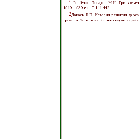
6
Горбунов-Посадов М.И. Три коммун
1910- 1930-е гг. С.441-442.
7
Данаев Н.П. История развития дере
времени. Четвертый сборник научных работ