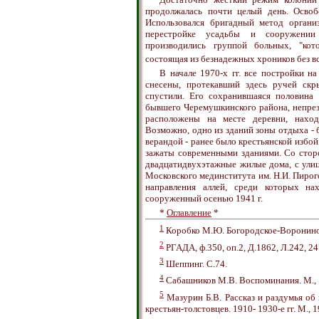
продолжалась почти целый день. Освоб
Использовался бригадный метод органи
перестройке усадьбы и сооружени
производились группой больных, "кот
состоящая из безнадежных хроников без в
В начале 1970-х гг. все постройки н
снесены, протекавший здесь ручей скр
спустили. Его сохранившаяся половина
бывшего Черемушкинского района, непре
расположены на месте деревни, наход
Возможно, одно из зданий зоны отдыха -
верандой - ранее было крестьянской избой
зажаты современными зданиями. Со стор
двадцатидвухэтажные жилые дома, с улиц
Московского мединститута им. Н.И. Пирог
направления аллей, среди которых на
сооруженный осенью 1941 г.
*
Оглавление
*
1
Коробко М.Ю. Богородское-Воронино:
2
РГАДА, ф.350, оп.2, Д.1862, Л.242, 24
3
Шеппинг. С.74.
4
Сабашников М.В. Воспоминания. М., 
5
Мазурин Б.В. Рассказ и раздумья об
крестьян-толстовцев. 1910- 1930-е гг. М., 