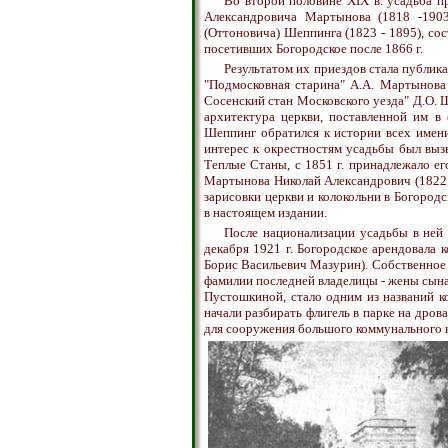
Во второй половине XIX в. усадьба п
Александровича Мартынова (1818 -1903
(Оттоновича) Шеппинга (1823 - 1895), с
посетивших Богородское после 1866 г.
Результатом их приездов стала публик
"Подмосковная старина" А.А. Мартынова 
Сосенский стан Московского уезда" Д.О. 
архитектура церкви, поставленной им в
Шеппинг обратился к истории всех имени
интерес к окрестностям усадьбы был выз
Теплые Станы, с 1851 г. принадлежало е
Мартынова Николай Александрович (1822 
зарисовки церкви и колокольни в Богород
в настоящем издании.
После национализации усадьбы в ней
декабря 1921 г. Богородское арендовала 
Борис Васильевич Мазурин). Собственное 
фамилии последней владелицы - жены сын
Пустошкиной, стало одним из названий ко
начали разбирать флигель в парке на дрова 
для сооружения большого коммунального к