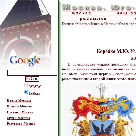
Главная
>>
Москва
>>
Книги о Москве
>>Усадебное 
Коробко М.Ю. Ус
БО
В большинстве усадеб помещики ста
было показать случайно заехавшим стол
ею была Казанская церковь, сооруженн
родоначальником второй линии этого знаме
WWW
TeStan
Карты Москвы
Книги о Москве
Статьи о Москве
Музеи Москвы
Ресурсы о Москве