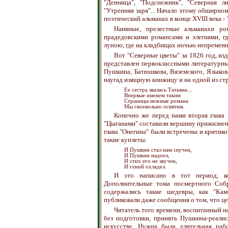
"Денница", "Подснежник", "Северная ли
"Утренняя заря"... Начало этому обширн
поэтический альманах в конце XVIII века 
Наивные, прелестные альманахи ро
прадедовскими романсами и элегиями, г
луною, где на кладбищах ночью непременно
Вот "Северные цветы" за 1826 год, из
представлен первоклассными литературны
Пушкина, Батюшкова, Вяземского, Языкова
наугад изящную книжицу и на одной из ст
Ее сестра звалась Татьяна...
Впервые именем таким
Страницы нежные романа
Мы своевольно освятим.
Конечно же перед нами вторая глава 
"Цыганами" составили вершину прижизненн
глава "Онегина" были встречены и крити
такие куплеты:
И Пушкин стал нам скучен,
И Пушкин надоел,
И стих его не звучен,
И гений охладел.
И это написано в тот период, ко
Дополнительные тома посмертного Соб
содержались такие шедевры, как "Каме
публиковали даже сообщения о том, что ц
Читатель того времени, воспитанный н
без подготовки, принять Пушкина-реали
искусстве. Нужна была длительная рабо