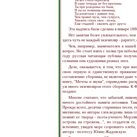
Ты все стихи переплела
В одну тетрадь не без причины:
Ты при рожденьи их была,
И ты их помнишь именины,
Ты различала с давних пор,
Чем правит муза, чем супруга,
Хвалить стихи свои - позор,
Еще стыдней - хвалить друг друга.
Эта надпись была сделана в январе 188
Нет занятия более увлекательного, чем
здесь чуть не каждый экземпляр - раритет
Чем, например, знаменателен в нашей
вопрос. Но стоит взять с полки три небол
году русская читающая публика получи
сознании они художники разных эпох.
Дело, оказывается, в том, что при ж
свою первую и единственную прижизне
составлению сборника, не включил даже т
книгу, "Мечты и звуки", справедливо рас
уж много экземпляров этого сборника. К 
позднее.
Многие считают, что забытый, никому 
ничего достойного памяти потомков. Так
Прежде всего, десятки старинных песен, т
миллионы, но авторы слов ведомы лишь спе
помнят ее творца - поэта-ученого Мерзляк
острова на стрежень...", но создателя е
вспомнит, увидев море созревшего хлеба, 
автора - поэтессу Юлию Жадовскую.