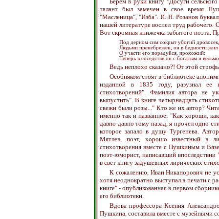
Берем в руки книгу "Досуги сельского
талант был замечен в свое время Пуш
"Масленица", "Изба". И. Н. Розанов буква
нашей литературе воспел труд рабочего. О
Вот скромная книжечка забытого поэта. П
Под дерном сим сокрыт убогий дровосек
Людьми пренебрежен, он в бедности жил 
О участи его порадуйся, прохожий:
Теперь в соседстве он с богатым и вельм
Ведь неплохо сказано?! От этой строфы
Особняком стоят в библиотеке аноним
изданной в 1835 году, разузнал ее 
стихотворений". Фамилия автора не ук
выпустить". В книге четырнадцать стихотв
свежи были розы..." Кто же их автор? Чита
именно так и названное: "Как хороши, как 
давно-давно тому назад, я прочел одно ст
которое запало в душу Тургенева. Автор
Мятлев, поэт, хорошо известный в ли
стихотворения вместе с Пушкиным и Вязе
поэт-юморист, написавший впоследствии "
в свет книгу задушевных лирических стихо
К сожалению, Иван Никанорович не у
хотя неоднократно выступал в печати с ра
книге" - опубликованная в первом сборни
его библиотеки.
Вдова профессора Ксения Александро
Пушкина, составила вместе с музейными с