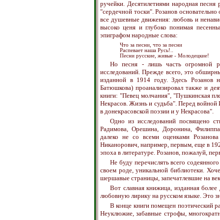
ручейки. Десятилетиями народная песня 
"сердечной тоски". Розанов основательно 
все душевные движения: любовь и ненави
высоко ценя и глубоко понимая песенны
эпиграфом народные слова:
Что за песни, что за песни
Распевает наша Русь!..
Песни русские, живые - Молодецкие!
Но песня - лишь часть огромной р
исследований. Прежде всего, это обширны
изданной в 1914 году. Здесь Розанов н
Батюшкова) проанализировал также и дея
книги: "Певец молчания", "Пушкинская пле
Некрасов. Жизнь и судьба". Перед войно
в донекрасовской поэзии и у Некрасова".
Одно из исследований посвящено сти
Радимова, Орешина, Доронина, Филиппа 
далеко не со всеми оценками Розанова
Никанорович, например, первым, еще в 192
эпоха в литературе. Розанов, пожалуй, пе
Не буду перечислять всего содеянного
своем роде, уникальной библиотеки. Хоче
шершавые страницы, запечатлевшие на века 
Вот славная книжица, изданная более 
любовную лирику на русском языке. Это з
В конце книги помещен поэтический ра
Неуклюжие, забавные строфы, многократ