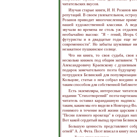
читательских вкусов.
Изучая старые книги, И. Н. Розанов м
репутаций. В своем увлекательном, остро
Розанов приводит многочисленные приме
нашей художественной классики. А вед
звучали во времена не столь уж отдале
необычайно высоко: "Я - гений, Игорь 
футуристы и в двадцатые годы еще не
современности". Но забыты шумливые нис
незакатное пушкинское солнце.
Что ни книга, то своя судьба, своя
несколько книжек под общим заглавием: 
Александровичу Краевскому с душевным у
подарок замечательного поэта будущему 
потрудился Белинский для популяризации
Кольцове, статьи о нем собрал воедино 
таким способом для собственной библиоте
Есть экземпляры, интересные читател
издании "Стихотворений" поэта-партизан
читатель оставил карандашную надпись:
таким, каким мы его видели в Новгород-Во
гонимого в течение всей жизни царским 
"Песни пленного ирокезца" в сердцах нап
Вот какой сердитый выпад против Белинск
Большую ценность представляют соб
огней" А. А. Фета. Поэт вписал в книгу 