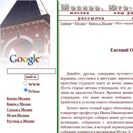
Главная
>>
Москва
>>
Книги о Москве
>>Мое открыт
Евгений О
Давайте, друзья, совершим путешест
вершины, спустимся в цветущие лирическ
пригубим студеную влагу из вечно живы
WWW
Пусть старые авторы утверждали, что до 
TeStan
лишь на крылатом Пегасе. Времена меняю
утверждаю, что ныне можно побывать 
Карты Москвы
прибегнув к услугам самого обыкновенного
Книги о Москве
Хотите знать точный адрес обиталища
Статьи о Москве
в квартире профессора Ивана Никанорович
Музеи Москвы
знаток литературы собирал книги русск
Ресурсы о Москве
коллекцию, собранную с исключительн
библиотеки поэзии, в которой первоиздан
собрание хранится в московском Музее А.