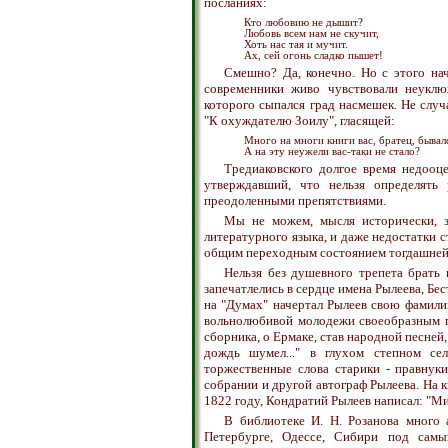
посланиях:
Кто любовию не дышит?
Любовь всем нам не скучит,
Хоть нас тая и мучит.
Ах, сей огонь сладко пышет!
Смешно? Да, конечно. Но с этого на
современники живо чувствовали неуклюж
которого сыпался град насмешек. Не слу
"К охуждателю Зоилу", гласящей:
Много на многи книги вас, братец, бывал
А на эту неужели вас-таки не стало?
Тредиаковского долгое время недооц
утверждавший, что нельзя определять
преодоленными препятствиями.
Мы не можем, мысля исторически, за
литературного языка, и даже недостатки с
общим переходным состоянием тогдашней 
Нельзя без душевного трепета брать 
запечатлелись в сердце имена Рылеева, Бе
на "Думах" начертал Рылеев свою фамили
вольнолюбивой молодежи своеобразным п
сборника, о Ермаке, став народной песне
дождь шумел..." в глухом степном се
торжественные слова старики - правнуки
собрании и другой автограф Рылеева. На к
1822 году, Кондратий Рылеев написал: "Ми
В библиотеке И. Н. Розанова много
Петербурге, Одессе, Сибири под самым