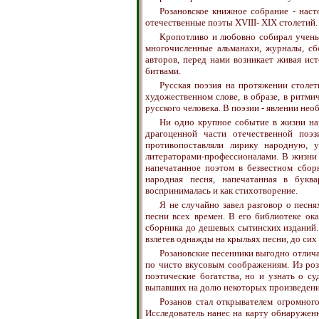
Розановское книжное собрание - наст
отечественные поэты XVIII- XIX столетий.
Кропотливо и любовно собирал учены
многочисленные альманахи, журналы, сб
авторов, перед нами возникает живая ис
битвами.
Русская поэзия на протяжении столе
художественном слове, в образе, в ритм
русского человека. В поэзии - явлении нео
Ни одно крупное событие в жизни нар
драгоценной части отечественной поэз
противопоставляли лирику народную, 
литераторами-профессионалами. В жизни
напечатанное поэтом в безвестном сбор
народная песня, напечатанная в букв
воспринималась и как стихотворение.
Я не случайно завел разговор о песн
песни всех времен. В его библиотеке ок
сборника до дешевых сытинских изданий.
взлетев однажды на крыльях песни, до сих
Розановские песенники выгодно отлича
по чисто вкусовым соображениям. Из ро
поэтические богатства, но и узнать о с
выпавших на долю некоторых произведени
Розанов стал открывателем огромного
Исследователь нанес на карту обнаружен