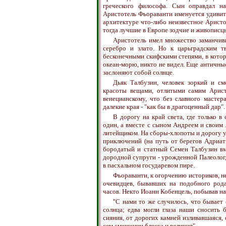
греческого философа. Сын оправдал н
Аристотель Фьораванти именуется удивите
архитектуре что-либо неизвестное Аристо
тогда лучшие в Европе зодчие и живописцы
Аристотель имел множество заманчивы
серебро и злато. Но к царьградским т
бесконечными скифскими степями, в котор
океан-морю, никто не видел. Еще античные
заслоняют собой солнце.
Дьяк Талбузин, человек зоркий и см
красоты вещами, отлитыми самим Аристо
венецианскому, что без славного масте
далекие края - "как бы в драгоценный дар".
В дорогу на край света, где только 
один, а вместе с сыном Андреем и свои
литейщиком. На сборы-хлопоты и дорогу у
приключений (на путь от берегов Адриат
бородатый и статный Семен Талбузин вм
дородной супруги - урожденной Палеолог,
в пасхальном государевом пире.
Фьораванти, к огорчению историков, н
очевидцев, бывавших на подобного рода
часов. Некто Иоанн Кобенцель, побывав на
"С нами то же случилось, что бывае
солнца; едва могли глаза наши сносить б
сияния, от дорогих камней изливавшаяся,
сем смешении блеска и величия".