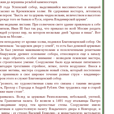
жия до вершины резьбой каменосечцев.
79 года Успенский собор, выделявшийся массивностью и изящной
засиял на Кремлевском холме. Не сдерживая восторга, летописец
м пером: "Бысть же та церковь чюдна вельми, величеством и высотою
прежде того не бывало в Руси, опричь Владимирской церкви".
и медными листами. При солнечном свете здание привлекало к себе
ятили, Иван III был так рад, что приказал по всей Москве раздать
юдей устроил пир, на котором несколько дней "ядоша и пиша". Вот
была на Москве...
ем неподалеку от кромки холма, поднялся Благовещенский собор. Он
меновала: "на царском дворе у сеней", то есть был домовой церковью
. Он был увенчан маковками-куполами и позолоченными решетками
бнаружили древнее основание собора, относящееся еще к началу
то надо обратить особое внимание - возводили псковские мастера,
 и строительное умение. Сооружение было куда меньше пятиглавого
лагодаря трехглавию стройное, легкое, почти воздушное. Внося в
вские мотивы, мастера создавали новый стиль, который постепенно
о принимало в свое широкое течение разные струи - владимиро-
ром этого и служит Благовещенский собор.
розного, но художественная слава его связана с такими звездами
ек, Прохор с Городца и Андрей Рублев. Они трудились еще в старой
"иже ныне стоит".
аивалась. Вслед за церковью Ризположения, небольшой, уютной,
ла Грановитая палата. Ее возвели к 1491 году итальянцы Пьетро
зводившие перед тем крепостные стены. Сооружение имело
итянам и одностолпную палату Владычного двора в Новгороде, и
лавры - ее строил Василий Ермолин,- и монастырскую застольную