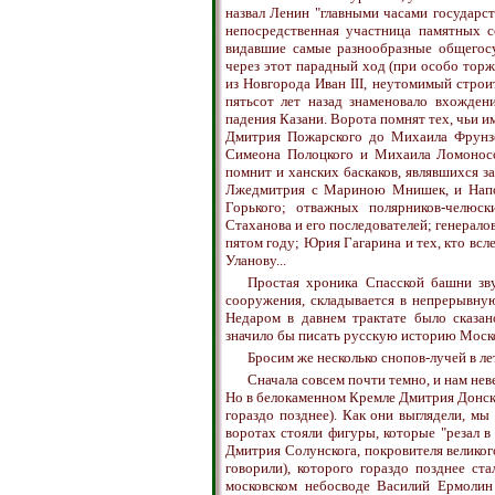
назвал Ленин "главными часами государст
непосредственная участница памятных с
видавшие самые разнообразные общегосу
через этот парадный ход (при особо тор
из Новгорода Иван III, неутомимый строи
пятьсот лет назад знаменовало вхожде
падения Казани. Ворота помнят тех, чьи и
Дмитрия Пожарского до Михаила Фрунзе,
Симеона Полоцкого и Михаила Ломоносо
помнит и ханских баскаков, являвшихся з
Лжедмитрия с Мариною Мнишек, и Напо
Горького; отважных полярников-челюс
Стаханова и его последователей; генерал
пятом году; Юрия Гагарина и тех, кто всл
Уланову...
Простая хроника Спасской башни зву
сооружения, складывается в непрерывну
Недаром в давнем трактате было сказан
значило бы писать русскую историю Моско
Бросим же несколько снопов-лучей в ле
Сначала совсем почти темно, и нам н
Но в белокаменном Кремле Дмитрия Донск
гораздо позднее). Как они выглядели, мы
воротах стояли фигуры, которые "резал в
Дмитрия Солунскога, покровителя великого 
говорили), которого гораздо позднее ст
московском небосводе Василий Ермолин