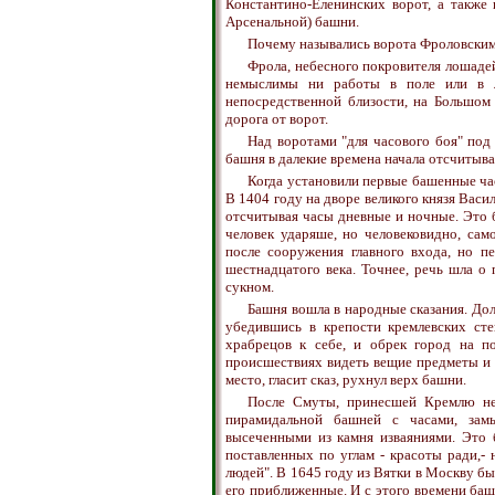
Константино-Еленинских ворот, а также
Арсенальной) башни.
Почему назывались ворота Фроловски
Фрола, небесного покровителя лошадей
немыслимы ни работы в поле или в л
непосредственной близости, на Большом 
дорога от ворот.
Над воротами "для часового боя" под 
башня в далекие времена начала отсчитыва
Когда установили первые башенные час
В 1404 году на дворе великого князя Васил
отсчитывая часы дневные и ночные. Это бы
человек ударяше, но человековидно, само
после сооружения главного входа, но п
шестнадцатого века. Точнее, речь шла о
сукном.
Башня вошла в народные сказания. Дол
убедившись в крепости кремлевских сте
храбрецов к себе, и обрек город на п
происшествиях видеть вещие предметы и
место, гласит сказ, рухнул верх башни.
После Смуты, принесшей Кремлю неи
пирамидальной башней с часами, зам
высеченными из камня изваяниями. Это 
поставленных по углам - красоты ради,-
людей". В 1645 году из Вятки в Москву бы
его приближенные. И с этого времени ба