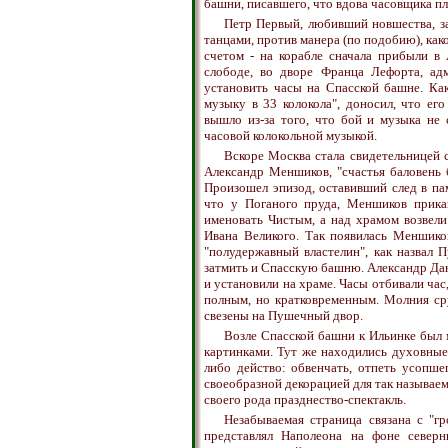
башни, писавшего, что вдова часовщика пл
Петр Первый, любивший новшества, за
танцами, против манера (по подобию), как
счетом - на корабле сначала прибыли в
слободе, во дворе Франца Лефорта, адм
установить часы на Спасской башне. Ка
музыку в 33 колокола", доносил, что ег
вышло из-за того, что бой и музыка не 
часовой колокольной музыкой.
Вскоре Москва стала свидетельницей с
Александр Меншиков, "счастья баловень 
Произошел эпизод, оставивший след в пам
что у Поганого пруда, Меншиков прика
именовать Чистым, а над храмом возвел
Ивана Великого. Так появилась Меншико
"полудержавный властелин", как назвал
затмить и Спасскую башню. Александр Да
и установили на храме. Часы отбивали час
полным, но кратковременным. Молния сру
свезены на Пушечный двор.
Возле Спасской башни к Ильинке был 
картинками. Тут же находились духовные
либо действо: обвенчать, отпеть усопше
своеобразной декорацией для так называем
своего рода празднество-спектакль.
Незабываемая страница связана с "гр
представлял Наполеона на фоне северн