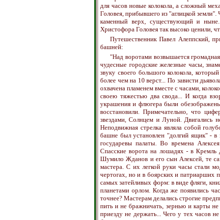
для часов новые колокола, а сложный ме
Головея, прибывшего из "аглицкой земли".
каменный верх, существующий и ныне.
Христофора Головея так высоко ценили, чт
Путешественник Павел Алеппский, пр
башней:
"Над воротами возвышается громадная
чудесные городские железные часы, знам
звуку своего большого колокола, который
более чем на 10 верст... По зависти дьяво
охвачена пламенем вместе с часами, коло
своею тяжестью два свода... И когда в
украшения и флюгера были обезображены,
восстановили. Примечательно, что цифе
звездами, Солнцем и Луной. Двигались н
Неподвижная стрелка являла собой голуб
башне был установлен "долгий ящик" - в
государевы палаты. Во времена Алексея
Спасские ворота на лошадях - в Кремль
Шумило Жданов и его сын Алексей, те са
мастера. С их легкой руки часы стали м
чертогах, но и в боярских и патриарших п
самых затейливых форм: в виде фляги, кни
планетами орлом. Когда же появились ча
точнее? Мастерам делались строгие предпис
пить и не бражничать, зернью и карты не 
приезду не держать... Чего у тех часов н