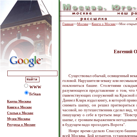
Главная
>>
Москва
>>
Книги о Москве
>>Мое открыт
Евгений О
Существовал обычай, освященный века
головой. Нарушителя-зеваку или несмышлен
поклониться башне. Столетиями складыв
WWW
разумеющееся представление о том, что 
TeStan
главенствующих сооружений на Красной п
Даниел Кларк издал книгу, в которой прив
Карты Москвы
снимать шапку, он решил притвориться 
Книги о Москве
часовой, но путешественник сделал вид, ч
Статьи о Москве
пишущему о себе в третьем лице: "Повстр
Музеи Москвы
шапке, с громким выражением негодования 
в будущем надо проходить Ворота".
Ресурсы о Москве
Новре время сделало Спасскую башню 
всей Москвы. Бой курантов, установленны