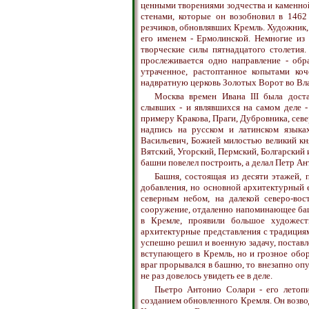
ценными творениями зодчества и каменной
стенами, которые он возобновил в 1462 
резчиков, обновлявших Кремль. Художник, 
его именем - Ермолинской. Немногие из 
творческие силы пятнадцатого столетия.
прослеживается одно направление - обр
утраченное, растоптанное копытами ко
надвратную церковь Золотых Ворот во Вл
Москва времен Ивана III была доста
слывших - и являвшихся на самом деле 
примеру Кракова, Праги, Дубровника, сев
надпись на русском и латинском языка
Васильевич, Божией милостью великий кн
Вятский, Угорский, Пермский, Болгарский и
башни повелел построить, а делал Петр Ан
Башня, состоящая из десяти этажей, 
добавления, но основной архитектурный 
северным небом, на далекой северо-во
сооружение, отдаленно напоминающее башн
в Кремле, проявили большое художест
архитектурные представления с традициям
успешно решил и военную задачу, поставл
вступающего в Кремль, но и грозное обор
враг прорывался в башню, то внезапно опу
не раз довелось увидеть ее в деле.
Пьетро Антонио Солари - его летопи
созданием обновленного Кремля. Он возво