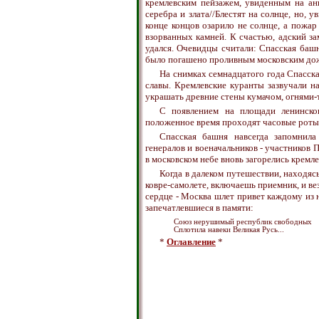
кремлевским пейзажем, увиденным на ан
серебра и злата//Блестят на солнце, но, у
конце концов озарило не солнце, а пожа
взорванных камней. К счастью, адский за
удался. Очевидцы считали: Спасская башн
было погашено проливным московским до
На снимках семнадцатого года Спасск
славы. Кремлевские куранты зазвучали н
украшать древние стены кумачом, огнями-
С появлением на площади ленинско
положенное время проходят часовые роты 
Спасская башня навсегда запомнил
генералов и военачальников - участников 
в московском небе вновь загорелись кремле
Когда в далеком путешествии, находясь
ковре-самолете, включаешь приемник, и ве
сердце - Москва шлет привет каждому из 
запечатлевшиеся в памяти:
Союз нерушимый республик свободных
Сплотила навеки Великая Русь...
*
Оглавление
*