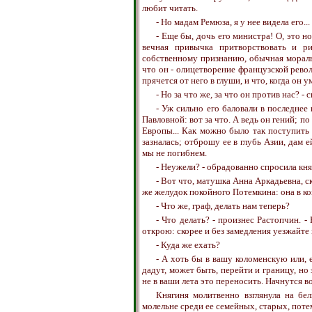
любит читать.
- Но мадам Ремюза, я у нее видела его..
- Еще бы, дочь его министра! О, это 
вечная привычка притворствовать и р
собственному признанию, обычная мораль 
что он - олицетворение французской револ
прячется от него в глуши, и что, когда он 
- Но за что же, за что он против нас? -
- Уж сильно его баловали в последнее
Павловной: вот за что. А ведь он гений; п
Европы... Как можно было так поступить
зазналась; отброшу ее в глубь Азии, дам 
мы не погибнем.
- Неужели? - обрадованно спросила кня
- Вот что, матушка Анна Аркадьевна, ск
же желудок покойного Потемкина: она в кон
- Что же, граф, делать нам теперь?
- Что делать? - произнес Растопчин. - 
открою: скорее и без замедления уезжайте 
- Куда же ехать?
- А хоть бы в вашу коломенскую или, 
дадут, может быть, перейти и границу, но 
не в ваши лета это переносить. Начнутся во
Княгиня молитвенно взглянула на бе
молельне среди ее семейных, старых, пот