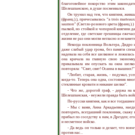
благоговейное покорство этим законода
Шелешпанскою, в душе посмеивался.
Он трунил над тем, что княгиня, живш
(франц.).), причесывалась “a trois marteau
saumon” (Светло-розового цвета (франц.).) 
пылкой, но стойкой и чопорной княгини д
отделение, где светские грешницы ежечас
жизни не раз они могли негласно и незамет
Некогда поклонница Вольтера, Дидро и
даже слабый удар грома, без памяти спеш
надевала на себя все шелковое и ложилась
она кричала на главную свою экономку
приказывала им опускать на окна шелко
повторяла: “Свят, свят! Осанна в вышних!”
“Любит, старая, жизнь, - подумал, ус
когда-то. Теперь она одна, состояния много
стеклянные кровати и никакие шелки”.
- Что же, дорогой граф, - держа на 
Шелешпанская, - неужели правда быть вой
По-русски княгиня, как и все тогдашне
- Мы с вами, Анна Аркадьевна, наеди
повторить, всегдашний поклонник, скажу 
прибыл по соседству к нам, в Дрезден; ег
и несметное войско.
- Да ведь он только и делает, что воюе
против нас...