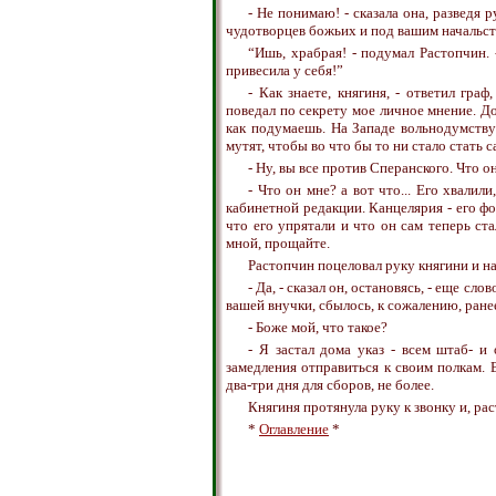
- Не понимаю! - сказала она, разведя 
чудотворцев божьих и под вашим начальств
“Ишь, храбрая! - подумал Растопчин. 
привесила у себя!”
- Как знаете, княгиня, - ответил гра
поведал по секрету мое личное мнение. Д
как подумаешь. На Западе вольнодумству
мутят, чтобы во что бы то ни стало стать с
- Ну, вы все против Сперанского. Что он
- Что он мне? а вот что... Его хвалил
кабинетной редакции. Канцелярия - его фо
что его упрятали и что он сам теперь ста
мной, прощайте.
Растопчин поцеловал руку княгини и на
- Да, - сказал он, остановясь, - еще сл
вашей внучки, сбылось, к сожалению, ранее
- Боже мой, что такое?
- Я застал дома указ - всем штаб- и
замедления отправиться к своим полкам. 
два-три дня для сборов, не более.
Княгиня протянула руку к звонку и, рас
*
Оглавление
*