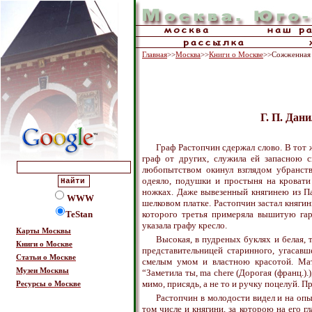
Главная
>>
Москва
>>
Книги о Москве
>>Сожженная
Г. П. Да
Граф Растопчин сдержал слово. В тот ж
граф от других, служила ей запасною с
любопытством окинул взглядом убранств
одеяло, подушки и простыня на кровати 
ножках. Даже вывезенный княгинею из П
WWW
шелковом платке. Растопчин застал княги
TeStan
которого третья примеряла вышитую гар
указала графу кресло.
Карты Москвы
Высокая, в пудреных буклях и белая, 
Книги о Москве
представительницей старинного, угасавш
Статьи о Москве
смелым умом и властною красотой. Мат
Музеи Москвы
“Заметила ты, ma chere (Дорогая (франц.)
мимо, присядь, а не то и ручку поцелуй. П
Ресурсы о Москве
Растопчин в молодости видел и на опы
том числе и княгини, за которою на его г