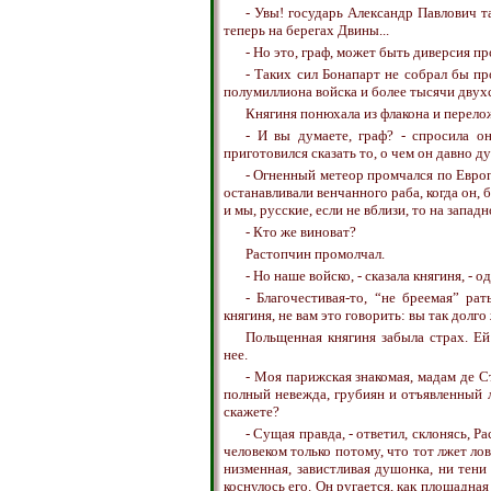
- Увы! государь Александр Павлович т
теперь на берегах Двины...
- Но это, граф, может быть диверсия п
- Таких сил Бонапарт не собрал бы пр
полумиллиона войска и более тысячи двухс
Княгиня понюхала из флакона и перело
- И вы думаете, граф? - спросила о
приготовился сказать то, о чем он давно ду
- Огненный метеор промчался по Европе
останавливали венчанного раба, когда он, 
и мы, русские, если не вблизи, то на запад
- Кто же виноват?
Растопчин промолчал.
- Но наше войско, - сказала княгиня, - о
- Благочестивая-то, “не бреемая” ра
княгиня, не вам это говорить: вы так долго
Польщенная княгиня забыла страх. Е
нее.
- Моя парижская знакомая, мадам де Ста
полный невежда, грубиян и отъявленный лж
скажете?
- Сущая правда, - ответил, склонясь, 
человеком только потому, что тот лжет ло
низменная, завистливая душонка, ни тени
коснулось его. Он ругается, как площадная