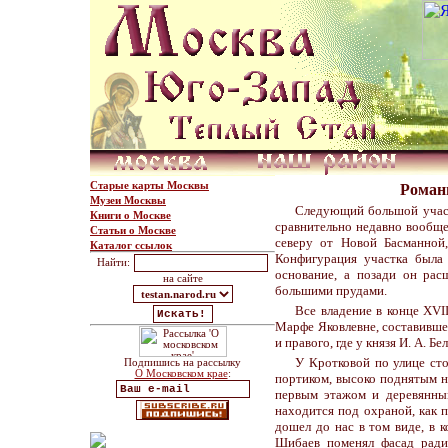
Старые карты Москвы
Романю
Музеи Москвы
Следующий большой участо
Книги о Москве
сравнительно недавно вообще 
Статьи о Москве
северу от Новой Басманной
Каталог ссылок
Конфигурация участка была
Найти:
основание, а позади он рас
на сайте
большими прудами.
Все владение в конце XVII
Марфе Яковлевне, составившей е
и правого, где у князя И. А. 
У Кротковой по улице ст
Подпишись на рассылку
О Московском крае
:
портиком, высоко поднятым н
первым этажом и деревянным
находится под охраной, как 
дошел до нас в том виде, в 
Шибаев поменял фасад ради