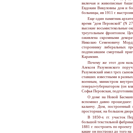
включая и живописные башен
Евдокии Викуловны дом и бо
больницы, ив 1911 г. выстрои
Еще один памятник архите
время "дом Перовской" (N 27
высокие восьмистекольные окн
треугольным фронтоном. Цен
оживлена скромными декора
Николаю Семеновичу Мордви
стороннику либеральных пр
подписавшим смертный приг
Карамзин.
Почему же этот дом назы
Алексея Разумовского пору
Разумовский имел трех сынов
ставших известными в разных 
военным, министром внутрен
генерал-губернатором (он вл
Софья Перовская, подготовивш
О доме на Новой Басманн
вспомнил давно прошедшее: 
каланчу. Дом, построенный 
просторная; на большом дворе
В 1850-х гг. участок Пе
большой текстильной фабрики 
1881 г. построить по проекту
какие он построил до того на