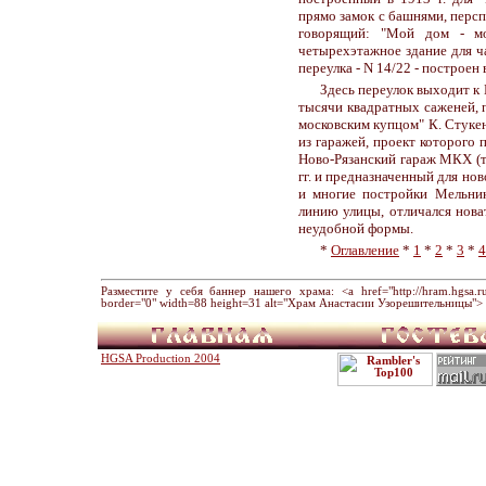
прямо замок с башнями, персп
говорящий: "Мой дом - мо
четырехэтажное здание для ч
переулка - N 14/22 - построен 
Здесь переулок выходит к 
тысячи квадратных саженей, 
московским купцом" К. Стукен
из гаражей, проект которого
Ново-Рязанский гараж МКХ (т.
гг. и предназначенный для нов
и многие постройки Мельник
линию улицы, отличался нова
неудобной формы.
*
Оглавление
*
1
*
2
*
3
*
4
Разместите у себя баннер нашего храма: <a href="http://hram.hgsa.ru" 
border="0" width=88 height=31 alt="Храм Анастасии Узорешительницы"> 
HGSA Production 2004