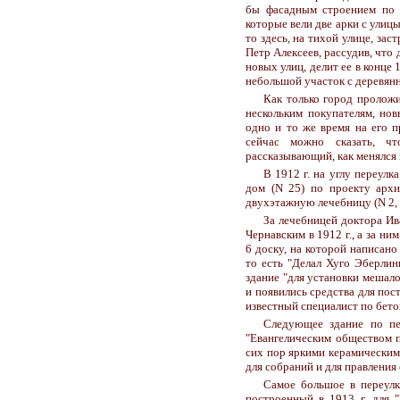
бы фасадным строением по у
которые вели две арки с улицы
то здесь, на тихой улице, за
Петр Алексеев, рассудив, что
новых улиц, делит ее в конце 
небольшой участок с деревян
Как только город проложи
нескольким покупателям, но
одно и то же время на его п
сейчас можно сказать, ч
рассказывающий, как менялся
В 1912 г. на углу переул
дом (N 25) по проекту архи
двухэтажную лечебницу (N 2, а
За лечебницей доктора И
Чернавским в 1912 г., а за 
6 доску, на которой написано
то есть "Делал Хуго Эберлин
здание "для установки мешало
и появились средства для пос
известный специалист по бет
Следующее здание по пер
"Евангелическим обществом п
сих пор яркими керамическими
для собраний и для правления
Самое большое в переулк
построенный в 1913 г. для 