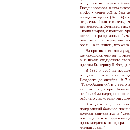
перед ней на Тверской буль
Гнездниковского занята сквер
в XIX - начале XX в. был до
выходили здания (№ 5/4) охр
отделения были сожжены, м
деятельности. Очевидец этих 
- кричал народ, с криками "у
костер из разорванных бума
реестры и списки разрывались
брать. Та ненависть, что жил
На противоположном углу,
где находился комитет по кин
в. В начале следующего стол
престол Екатерину II, Федора
В 1880 г. особняк переше
переделан - изменился фаса
Незадолго до октября 1917 
"Транс-Атлантик", и с этого 
кинофотоотдел при Наркомпр
особняк был надстроен, но со
рабочего с молотом и катушко
Этот дом - одно из памя
придававший большое значени
должны выпускаться и "увес
похабщины и контрреволюции
пропагандистского содержани
литераторам..."