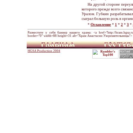
На другой стороне переул
которого прежде всего связан
Уралом. Губкин разрабатывал
сыграл большую роль в органи
*
Оглавление
*
1
*
2
*
3
*
Разместите у себя баннер нашего храма: <a href="http://hram.hgsa.ru" 
border="0" width=88 height=31 alt="Храм Анастасии Узорешительницы"> 
HGSA Production 2004