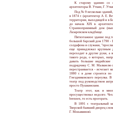
К старому зданию со с
архитекторы В. Уткин, Г. Утки
Под № 9 несколько зданий,
в 1874 г. (архитектор А. Е. В
территории, выходящей и в Бо
до начала XIX в. архитект
Странноприимный дом (нын
Лазаревском кладбище.
Пятиэтажное здание под т
большой барский дом 1790 - 1
солдафона и служаки, "просла
еще принадлежал крупным д
переходит в другие руки, а 
такого рода, о которых, на
давать большие индийски
подрядчику С. М. Малкиелю (
перестраивается - исчезает к
1880 г. в доме строится по
Гнездниковского переулка. В
театр под руководством актр
просто Пушкинским.
Театр этот, как и мног
просуществовал недолго. Чех
brennen, то есть прогорать.
В 1891 г. театральный з
Тверской бывший дворец слома
Г. Мордвинов).