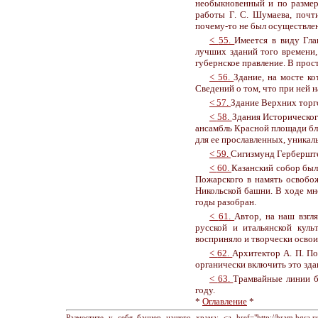
необыкновенный и по размер
работы Г. С. Шумаева, почт
почему-то не был осуществлен
<
55.
Имеется в виду Гла
лучших зданий того времени,
губернское правление. В прос
<
56.
Здание, на мосте ко
Сведений о том, что при ней н
<
57.
Здание Верхних тор
<
58.
Здания Историческог
ансамбль Красной площади бл
для ее прославленных, уникал
<
59.
Сигизмунд Герберште
<
60.
Казанский собор был
Пожарского в намять освобо
Никольской башни. В ходе мн
годы разобран.
<
61.
Автор, на наш взгл
русской и итальянской куль
восприняло и творчески освои
<
62.
Архитектор А. П. По
органически включить это зд
<
63.
Трамвайные линии б
году.
*
Оглавление
*
Разместите у себя баннер нашего храма: <a href="http://hram.hgsa.ru" 