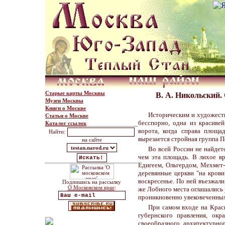
Старые карты Москвы
В. А. Никольский
Музеи Москвы
Книги о Москве
Историческим и художеств
Статьи о Москве
бесспорно, одна из красиве
Каталог ссылок
ворота, когда справа площа
Найти:
вырезается стройная группа П
на сайте
Во всей России не найдет
чем эта площадь. В лихое в
Едигеем, Ольгердом, Мехмет-
деревянные церкви "на крови
воскресенье. По ней въезжали
Подпишись на рассылку
О Московском крае
:
же Лобного места оглашались у
проникновенно увековеченны
При самом входе на Крас
губернского правления, ок
своеобразного архитектурно