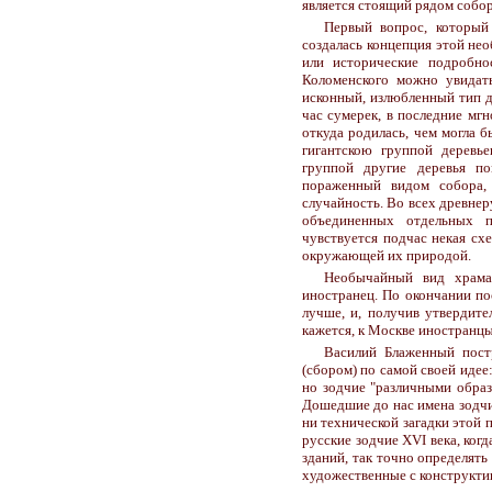
является стоящий рядом собо
Первый вопрос, который 
создалась концепция этой не
или исторические подробно
Коломенского можно увидать
исконный, излюбленный тип д
час сумерек, в последние мг
откуда родилась, чем могла 
гигантскою группой деревь
группой другие деревья по
пораженный видом собора, 
случайность. Во всех древнер
объединенных отдельных п
чувствуется подчас некая сх
окружающей их природой.
Необычайный вид храма
иностранец. По окончании по
лучше, и, получив утвердите
кажется, к Москве иностранцы
Василий Блаженный постр
(сбором) по самой своей идее
но зодчие "различными образ
Дошедшие до нас имена зодчих
ни технической загадки этой 
русские зодчие XVI века, ког
зданий, так точно определят
художественные с конструкти