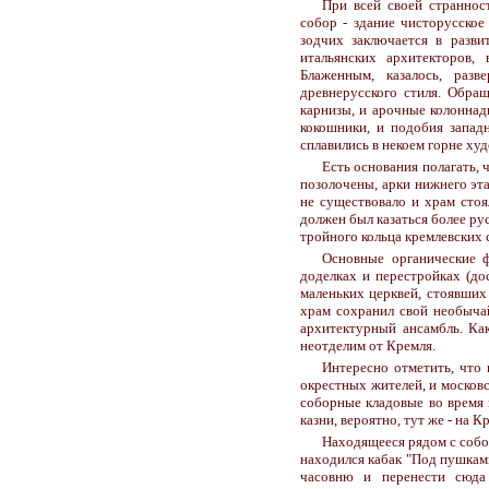
При всей своей страннос
собор - здание чисторусское
зодчих заключается в разви
итальянских архитекторов,
Блаженным, казалось, разв
древнерусского стиля. Обращ
карнизы, и арочные колоннады
кокошники, и подобия запад
сплавились в некоем горне ху
Есть основания полагать, 
позолочены, арки нижнего эт
не существовало и храм стоя
должен был казаться более ру
тройного кольца кремлевских 
Основные органические 
доделках и перестройках (до
маленьких церквей, стоявших
храм сохранил свой необычай
архитектурный ансамбль. Ка
неотделим от Кремля.
Интересно отметить, что
окрестных жителей, и москов
соборные кладовые во время 
казни, вероятно, тут же - на 
Находящееся рядом с соб
находился кабак "Под пушкам
часовню и перенести сюда