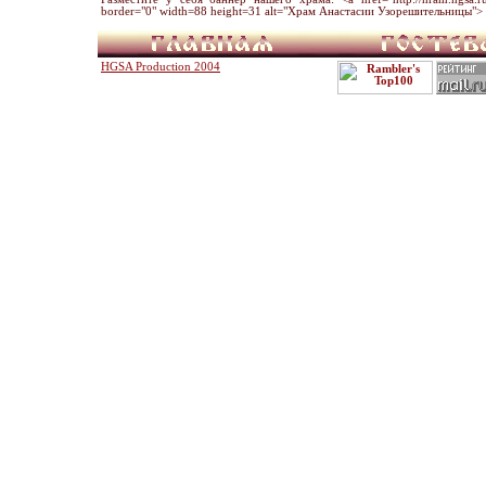
border="0" width=88 height=31 alt="Храм Анастасии Узорешительницы"> 
HGSA Production 2004