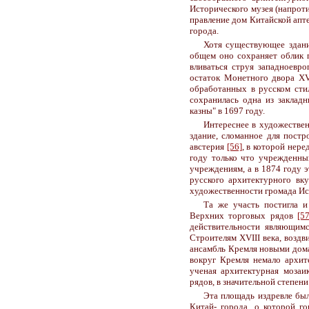
Исторического музея (напрот
правление дом Китайской апт
города.
Хотя существующее здание
общем оно сохраняет облик п
вливаться струя западноевро
остаток Монетного двора XV
обработанных в русском сти
сохранилась одна из заклад
казны" в 1697 году.
Интереснее в художестве
здание, сломанное для постр
австерия
[56]
, в которой нере
году только что учрежденны
учреждениям, а в 1874 году 
русского архитектурного вку
художественности громада Ис
Та же участь постигла 
Верхних торговых рядов
[57
действительности являющим
Строителям XVIII века, возд
ансамбль Кремля новыми дома
вокруг Кремля немало архите
ученая архитектурная моза
рядов, в значительной степе
Эта площадь издревле был
Китай- города, о которой г