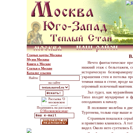
Старые карты Москвы
В
Музеи Москвы
Нечто фантастическое пре
Книги о Москве
нижний этаж с бельэтажем, с
Статьи о Москве
историческую беломраморну
Каталог ссылок
украшения стен и потолка про
Найти:
темная ниша в стене, вроде к
на сайте
огромный золоченый маятник 
Зал гудел, как муравейни
Тихо входят мундирные и фр
опоздавших к началу.
В половине молебна в две
Подпишись на рассылку
О Московском крае
:
Тургенева, только еще выше и
Странным показался серый
и приветливо кланялось. А тот
видел. Около него суетились 