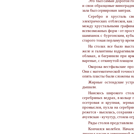
Это был самый дорогой го
и свои образцовые виноградн
зала был сервирован завтрак.
Серебро и хрусталь св
электрических отблесков, как
между хрустальными графинам
всевозможных форм - от прос
шампанок с бургонским, куб
старого токая перламутр врем
На столах все было выст
желе и галантины вздрагивал
облаках, и багрянили при яр
вареные, с откинутой плащом 
Окорока вестфальские про
Они с математической точност
опять пласты были сложены на 
Жирные остендские устри
дышали.
Наискось широкого стол
серебряных ведрах, в кольце 
осетровая и крупная, зерны
промыслов, пухла на серебря
режется - высилась, сохраняя
ачуевская - кучугур, стояла о
Ряды столов представляли
Кончился молебен. Началс
лицом к часам и завешенной л