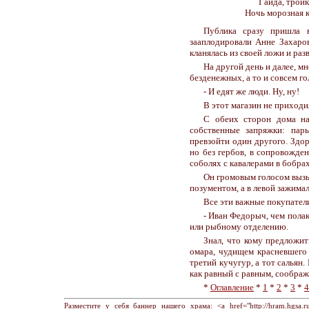
Гайда, тройк
Ночь морозная к
Публика сразу пришла 
зааплодировали Анне Захаровн
кланялась из своей ложи и ра
На другой день и далее, м
безденежных, а то и совсем г
- И едят же люди. Ну, ну!
В этот магазин не приходи
С обеих сторон дома на
собственные запряжки: пары
превзойти один другого. Здо
но без гербов, в сопровожде
соболях с кавалерами в бобр
Он громовым голосом вызыв
позументом, а в левой зажима
Все эти важные покупатели
- Иван Федорыч, чем пола
или рыбному отделению.
Знал, что кому предложит
омара, чудищем красневшего 
третий кучугур, а тот сальян
как равный с равным, соображ
*
Оглавление
*
1
*
2
*
3
*
4
Разместите у себя баннер нашего храма: <a href="http://hram.hgsa.ru" 