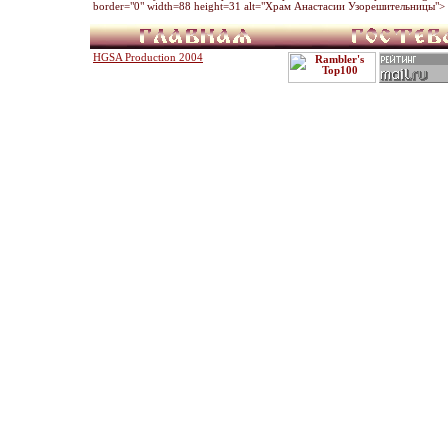
border="0" width=88 height=31 alt="Храм Анастасии Узорешительницы"> 
HGSA Production 2004