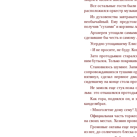
Все остальные гости были
расположился оркестр музыки
Из духовенства завтракат
необычайный. Ему предстояло
получив "сухими" и корзины л
Архиерея угощали самыми 
сделавшие бы честь и самому
Усердно угощавшему Елисе
- И не просите, не буду. Ко
Зато протодьякон старалс
ним бутылок. Только покрякива
Становилось шумнее. Запи
сопровождавшихся тушами орке
взглянул, сделал нервное дв
сидевшему на конце стола прот
Не замолк еще стук ножа о
льва: это откашлялся протодья
Как гора, поднялся он, и 
канделябрах.
- Многолетие дому сему! З
Официальная часть торжес
на своих местах. Хозяин прово
Громовые октавы еще пере
из нее, до солнечного блеска 