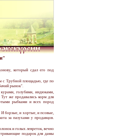
чи"
онову, который сдал его под
ом с Трубной площадью, где по
бачий рынок".
 курами, голубями, индюками,
 Тут же продавались корм для
лотыми рыбками и всех пород
 И борзые, и хортые, и псовые,
кота за пазухами у продавцов.
лонок и голых левреток, вечно
матривающие подарок для дамы