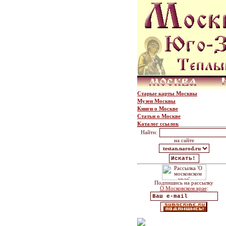
Старые карты Москвы
Музеи Москвы
Книги о Москве
Статьи о Москве
Каталог ссылок
Найти:
на сайте
Подпишись на рассылку
О Московском крае
: