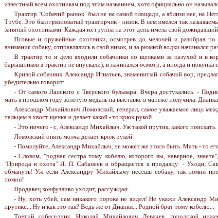
известный всем охотникам под этим названием, хотя официально он называлс
Трактир "Собачий рынок" был не на самой площади, а вблизи нее, на Нег
Трубе. Это был грязноватый трактирчик - низок. В нем имелся так называем
занятый охотниками. Каждая их группа на этот день имела свой дожидавший
Псовые и оружейные охотники, осмотрев до мелочей и разобрав по
внимания собаку, отправлялись в свой низок, и за рюмкой водки начинался ра
В трактир то и дело входили собачники со щенками за пазухой и в ко
барышников в трактир не впускали), и начинался осмотр, а иногда и покупка 
Кривой собачник Александр Игнатьев, знаменитый собачий вор, предлаг
убедительно говорит:
- От самого Ланского с Тверского бульвара. Вчера достукались. - Подн
мать в прошлом году золотую медаль на выставке в манеже получила. Дианк
Александр Михайлович Ломовский, генерал, самое уважаемое лицо ме
пальцем в хвост щенка и делает какой - то крюк рукой.
- Это ничего - с, Александр Михайлыч. Уж такой прутик, какого поискать.
Ломовский опять молча делает крюк рукой.
- Помилуйте, Александр Михайлыч, не может же этого быть. Мать - то его,
- Словом, "родная сестра тому кобелю, которого вы, наверное, знаете"
"Природа и охота" Л. П. Сабанеев и обращается к продавцу: - Уходи, Са
обмануть! Уж если Александру Михайлычу несешь собаку, так помни про
помни!
Продавец конфузливо уходит, рассуждая:
- Ну, хоть убей, сам никакого порока не видел! Не укажи Александр 
прутике... Ну и как это так? Ведь же от Дианки... Родной брат тому кобелю...
Третий собеседник, Николай Михайлович Левачев, городской инже