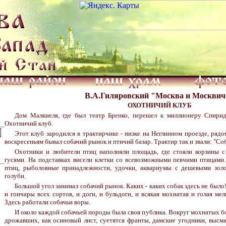
В.А.Гиляровский "Москва и Москви
ОХОТНИЧИЙ КЛУБ
Дом Малкиеля, где был театр Бренко, перешел к миллионеру Спирид
Охотничий клуб.
Этот клуб зародился в трактирчике - низке на Неглинном проезде, ряд
воскресеньям бывал собачий рынок и птичий базар. Трактир так и звали: "Со
Охотники и любители птиц наполняли площадь, где стояли корзины с
гусями. На подставках висели клетки со всевозможными певчими птицами.
птиц, рыболовные принадлежности, удочки, аквариумы с дешевыми зо
голуби.
Большой угол занимал собачий рынок. Каких - каких собак здесь не было!
и гончары всех сортов, и доги, и бульдоги, и всякая мохнатая и голая мел
Здесь работали собачьи воры.
И около каждой собачьей породы была своя публика. Вокруг мохнатых бо
дрожавших, как осиновый лист, суетятся франты, дамские угодники, выс