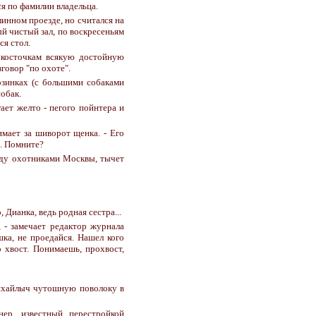
я по фамилии владельца.
линном проезде, но считался на
ый чистый зал, по воскресеньям
ся стол.
 косточкам всякую достойную
зговор "по охоте".
рзинках (с большими собаками
собак.
ает желто - пегого пойнтера и
имает за шиворот щенка. - Его
а. Помните?
жду охотниками Москвы, тычет
 Дианка, ведь родная сестра...
, - замечает редактор журнала
шка, не проедайся. Нашел кого
 хвост. Понимаешь, прохвост,
Михайлыч чутошную поволоку в
нер, известный перестройкой