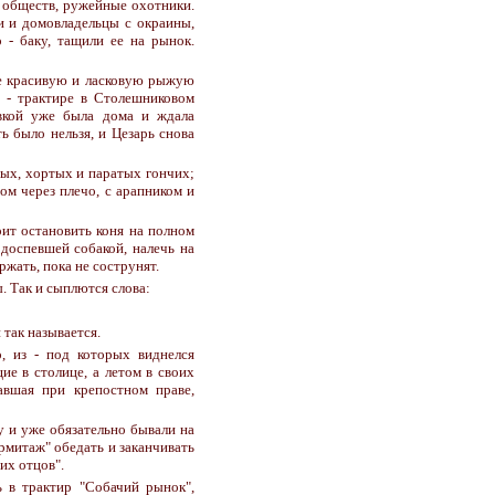
х обществ, ружейные охотники.
ки и домовладельцы с окраины,
- баку, тащили ее на рынок.
ке красивую и ласковую рыжую
е - трактире в Столешниковом
евкой уже была дома и ждала
ь было нельзя, и Цезарь снова
ых, хортых и паратых гончих;
ом через плечо, с арапником и
ит остановить коня на полном
 доспевшей собакой, налечь на
ржать, пока не сострунят.
. Так и сыплются слова:
 так называется.
, из - под которых виднелся
ие в столице, а летом в своих
авшая при крепостном праве,
 и уже обязательно бывали на
рмитаж" обедать и заканчивать
их отцов".
 в трактир "Собачий рынок",