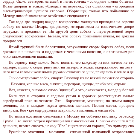
сердца. Около сеттеров, легашей и пегих гончих - солидные члены богаты
Возле дворняг и всяких ублюдков на веревках, без ошейников - огородни
высматривающие цепного сторожа. Оборванцы, только что поймавшие со 
Между ними бывали тоже особенные специалисты.
Так года два подряд каждое воскресенье мальчуган приводил на верев
собаку по кличке Цезарь, дворняжку, которая жила на извозчичьем двор
переулке, и продавал ее. На другой день собака с перегрызенной вер
следующего воскресенья. Бывало, что собаку признавали купцы, но доказат
продавался.
Яркой группой были борзятники, окружавшие своры борзых собак, псов
доезжачие в чекменях и поддевках с чеканными поясами, с охотничьим рог
лихо заломленными шапками.
По одному виду можно было понять, что каждому из них ничего не сто
карьере, прямо с седла ринуться на матерого волка, задержанного на лету
него всем телом и железными руками схватить за уши, придавить к земле и де
Они осматривают собак, спорят. Разговор их не всякий поймет со стороны
- Пазонки, черные мяса, выжлец, переярок, щипцы, прибылой, отрыж.
Вот, кажется, знакомое слово "щипцы", а это, оказывается, морда у борзой
Были тут и старики с седыми усами в дорогих расстегнутых пальто
серебряный пояс на чекмене. Это - борзятники, москвичи, по зимам живущ
имениях; их с каждым годом делалось меньше. Псовая охота, процвет
замирала. Кое - где еще держали псарни, но в маленьком масштабе.
По зимам охотники съезжались в Москву на собачью выставку отовсюду
Трубе. Это место встреч провинциалов с москвичами. С рынка они шли в "Э
день или, вернее сказать, ночь у "Яра" с цыганскими хорами, "по примеру сво
Ружейные охотники - москвичи - сплоченной компанией отправлялись