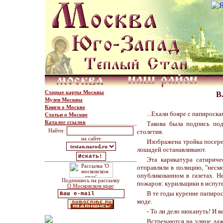
Старые карты Москвы
В
Музеи Москвы
Книги о Москве
...Ехали бояре с папироска
Статьи о Москве
Каталог ссылок
Такова была подпись под
Найти:
столетия.
на сайте
Изображена тройка посере
лошадей останавливают.
Эта карикатура сатириче
отправляли в полицию, "несмо
опубликованном в газетах. Н
Подпишись на рассылку
пожаров: курильщики в испуге
О Московском крае
:
В те годы курение папирос
моде.
- То ли дело нюхануть! И в
Встречаются на улице даж