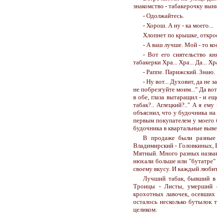
знакомство - табакерочку вын
- Одолжайтесь.
- Хорош. А ну - ка моего...
Хлопнет по крышке, открое
- А ваш лучше. Мой - то ко
- Вот его сиятельство к
табакерки Хра... Хра... Да... Хр
- Раппе. Парижский. Знаю.
- Ну вот... Духовит, да не
не побрезгуйте моим..." Да во
в обе, глаза вытаращил - и ещ
табак?.. Аглецкий?.." А я ем
объяснил, что у будочника на
первым покупателем у моего б
будочника в квартальные вывел
В продаже были разные 
Владимирский - Головкиных, 
Мятный. Много разных названи
нюхали больше или "бутатре" 
своему вкусу. И каждый любите
Лучший табак, бывший в 
Троицы - Листы, умерший с
крохотных лавочек, осевших 
осталось несколько бутылок т
целиком.