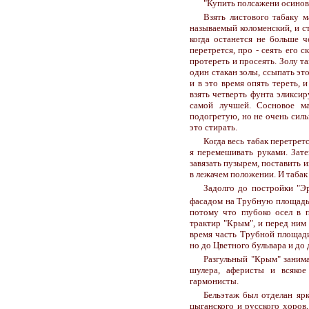
"Купить полсажени осиновы
Взять листового табаку м
называемый коломенский, и ст
когда останется не больше ч
перетрется, про - сеять его 
протереть и просеять. Золу та
один стакан золы, ссыпать это
и в это время опять тереть, 
взять четверть фунта эликсир
самой лучшей. Сосновое ма
подогретую, но не очень силь
это стирать.
Когда весь табак перетрет
я перемешивать руками. Зате
завязать пузырем, поставить их
в лежачем положении. И табак 
Задолго до постройки "Э
фасадом на Трубную площадь, 
потому что глубоко осел в 
трактир "Крым", и перед ним 
время часть Трубной площади
но до Цветного бульвара и до
Разгульный "Крым" занима
шулера, аферисты и всякое
гармонисты.
Бельэтаж был отделан ярк
цыганского и русского хоров