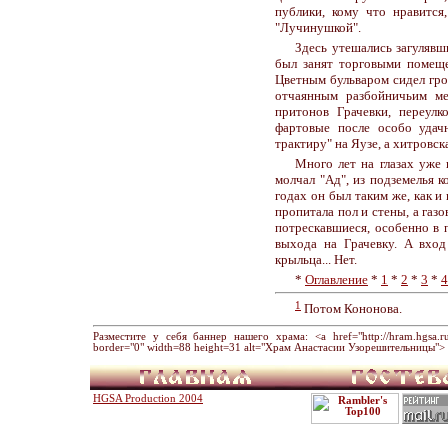
публики, кому что нравится
"Лучинушкой".
Здесь утешались загуляв
был занят торговыми помеще
Цветным бульваром сидел гро
отчаянным разбойничьим ме
притонов Грачевки, переулк
фартовые после особо удач
трактиру" на Яузе, а хитровс
Много лет на глазах уже
молчал "Ад", из подземелья к
годах он был таким же, как и
пропитала пол и стены, а газ
потрескавшиеся, особенно в 
выхода на Грачевку. А вхо
крыльца... Нет.
*
Оглавление
*
1
*
2
*
3
*
4
1
Потом Кононова.
Разместите у себя баннер нашего храма: <a href="http://hram.hgsa.ru" 
border="0" width=88 height=31 alt="Храм Анастасии Узорешительницы"> 
HGSA Production 2004