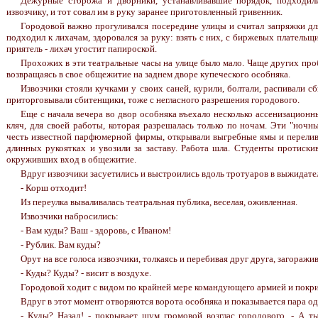
Дежурные сторожа и дворники, устанавливавшие порядок, подходи
извозчику, и тот совал им в руку заранее приготовленный гривенник.
Городовой важно прогуливался посередине улицы и считал запряжки дл
подходил к лихачам, здоровался за руку: взять с них, с биржевых плательщи
приятель - лихач угостит папироской.
Прохожих в эти театральные часы на улице было мало. Чаще других про
возвращаясь в свое общежитие на заднем дворе купеческого особняка.
Извозчики стояли кучками у своих саней, курили, болтали, распивали сб
приторговывали сбитенщики, тоже с негласного разрешения городового.
Еще с начала вечера во двор особняка въехало несколько ассенизацион
кляч, для своей работы, которая разрешалась только по ночам. Эти "ночн
честь известной парфюмерной фирмы, открывали выгребные ямы и перели
длинных рукоятках и увозили за заставу. Работа шла. Студенты протиски
окруживших вход в общежитие.
Вдруг извозчики засуетились и выстроились вдоль тротуаров в выжидате
- Корш отходит!
Из переулка вываливалась театральная публика, веселая, оживленная.
Извозчики набросились:
- Вам куды? Ваш - здоровь, с Иваном!
- Рублик. Вам куды?
Орут на все голоса извозчики, толкаясь и перебивая друг друга, загоражи
- Куды? Куды? - висит в воздухе.
Городовой ходит с видом по крайней мере командующего армией и покри
Вдруг в этот момент отворяются ворота особняка и показывается пара одр
- Куды? Назад! - покрывает шум громовой возглас городового. - А т