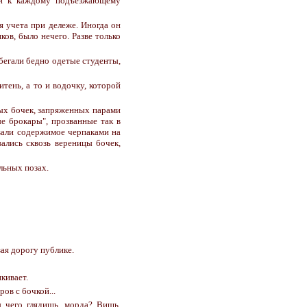
ли к каждому подъезжающему
я учета при дележе. Иногда он
ков, было нечего. Разве только
бегали бедно одетые студенты,
итень, а то и водочку, которой
ных бочек, запряженных парами
ые брокары", прозванные так в
вали содержимое черпаками на
вались сквозь вереницы бочек,
льных позах.
вая дорогу публике.
кивает.
ов с бочкой...
ы чего глядишь, морда? Вишь,