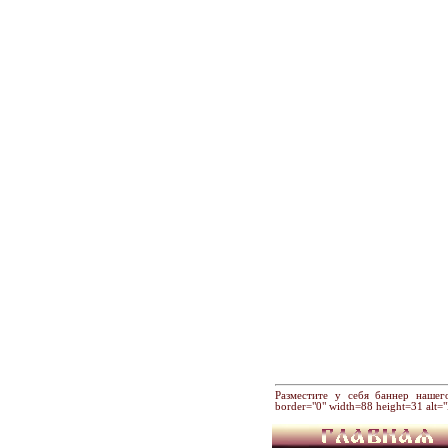
Разместите у себя баннер нашего хр
border="0" width=88 height=31 alt