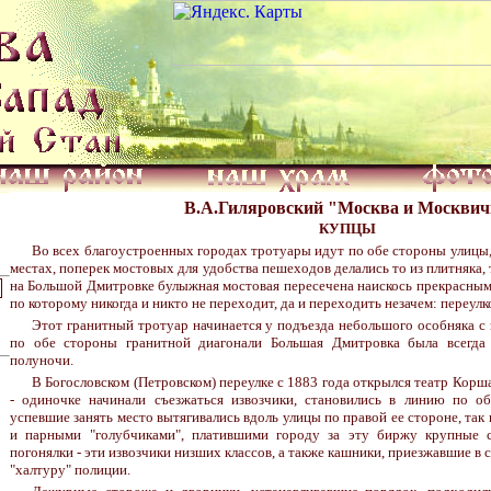
В.А.Гиляровский "Москва и Москви
КУПЦЫ
Во всех благоустроенных городах тротуары идут по обе стороны улицы,
местах, поперек мостовых для удобства пешеходов делались то из плитняка, 
на Большой Дмитровке булыжная мостовая пересечена наискось прекрасным
по которому никогда и никто не переходит, да и переходить незачем: переулко
Этот гранитный тротуар начинается у подъезда небольшого особняка с 
по обе стороны гранитной диагонали Большая Дмитровка была всегда
полуночи.
В Богословском (Петровском) переулке с 1883 года открылся театр Корша
- одиночке начинали съезжаться извозчики, становились в линию по об
успевшие занять место вытягивались вдоль улицы по правой ее стороне, так 
и парными "голубчиками", платившими городу за эту биржу крупные с
погонялки - эти извозчики низших классов, а также кашники, приезжавшие в с
"халтуру" полиции.