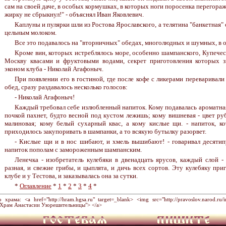
сам на своей даче, в особых кормушках, в которых ноги поросенка перегора
жирку не сбрыкнул!" - объяснял Иван Яковлевич.
Каплуны и пулярки шли из Ростова Ярославского, а телятина "банкетная" 
цельным молоком.
Все это подавалось на "вторничных" обедах, многолюдных и шумных, в 
Кроме вин, которых истреблялось море, особенно шампанского, Купечес
Москву квасами и фруктовыми водами, секрет приготовления которых з
эконом клуба - Николай Агафоныч.
При появлении его в гостиной, где после кофе с ликерами переваривали
обед, сразу раздавалось несколько голосов:
- Николай Агафоныч!
Каждый требовал себе излюбленный напиток. Кому подавалась ароматна
почкой пахнет, будто весной под кустом лежишь; кому вишневая - цвет ру
малиновая; кому белый сухарный квас, а кому кислые щи. - напиток, ко
приходилось закупоривать в шампанки, а то всякую бутылку разорвет.
- Кислые щи и в нос шибают, и хмель вышибают! - говаривал десяти
напиток пополам с замороженным шампанским.
Ленечка - изобретатель кулебяки в двенадцать ярусов, каждый слой -
разная, и свежие грибы, и цыплята, и дичь всех сортов. Эту кулебяку при
клубе и у Тестова, и заказывалась она за сутки.
*
Оглавление
*
1
*
2
*
3
*
4
*
ама: <a href="http://hram.hgsa.ru" target=_blank> <img src="http://pravoslov.narod.ru/im
="Храм Анастасии Узорешительницы"> </a>