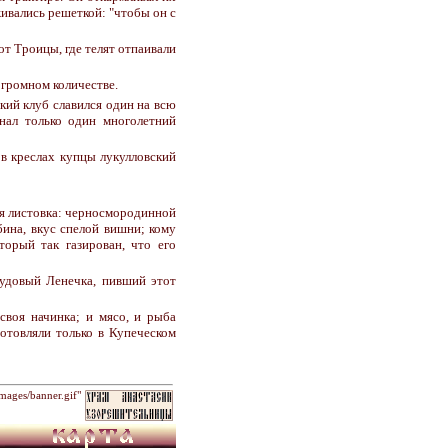
живались решеткой: "чтобы он с
от Троицы, где телят отпаивали
огромном количестве.
кий клуб славился один на всю
нал только один многолетний
 в креслах купцы лукулловский
я листовка: черносмородинной
бина, вкус спелой вишни; кому
торый так газирован, что его
пудовый Ленечка, пивший этот
 своя начинка; и мясо, и рыба
готовляли только в Купеческом
ages/banner.gif"