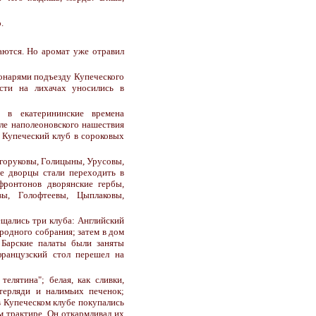
.
ваются. Но аромат уже отравил
онарями подъезду Купеческого
сти на лихачах уносились в
 в екатерининские времена
ле наполеоновского нашествия
 Купеческий клуб в сороковых
лгоруковы, Голицыны, Урусовы,
ее дворцы стали переходить в
фронтонов дворянские гербы,
ы, Голофтеевы, Цыплаковы,
ещались три клуба: Английский
родного собрания; затем в дом
 Барские палаты были заняты
французский стол перешел на
елятина"; белая, как сливки,
терляди и налимьих печенок;
в Купеческом клубе покупались
м трактире. Он откармливал их