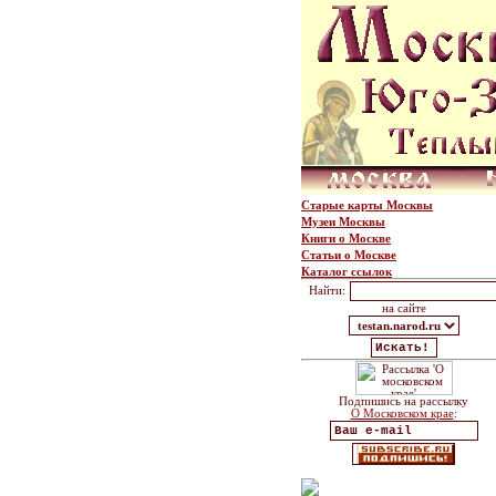
Старые карты Москвы
Музеи Москвы
Книги о Москве
Статьи о Москве
Каталог ссылок
Найти:
на сайте
Подпишись на рассылку
О Московском крае
: