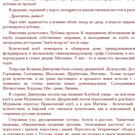
публика не прошла!
И дворник, сидевший у ворот, поощряется начальственным жестом в рыло
- Дрыхнешь, дьявол!
Пара кляч задвигается усилиями обоих назад во двор, и ворота закры
ругающуюся публику...
Извозчики разъехались. Публика прошла. К сверкавшему яблочковыми ф
клуба подкатывали собственные запряжки, и выходившие из клуба го
загородные рестораны "взять воздуха" после пира.
Купеческий клуб помещался в обширном доме, принадлежавшем
фельдмаршалу и московскому главнокомандующему графу Салтыкову и пос
перешедшем в семью дворян Мятлевых. У них - то и нанял его московский
годах.
Тогда еще Большая Дмитровка была сплошь дворянской: Долгорукие, До
Горчаковы, Салтыковы, Шаховские, Щербатовы, Мятлевы... Только поздн
руки купечества, и на грани настоящего и прошлого веков исчезли с 
появились на стенах вывески новых домовладельцев: Солодовников
Шелапутины, Хлудовы, Оби - дины, Ляпины...
В старину Дмитровка носила еще название Клубной улицы - на ней пом
клуб в доме Муравьева, там же Дворянский, потом переехавший в дом Благо
Муравьева переехал Приказчичий клуб, а в дом Мятлева - Купеческий.
купечеством, и барский тон сменился купеческим, как и изысканный 
старинные русские кушанья.
Стерляжья уха; двухаршинные осетры; белуга в рассоле; "банкетная т
индюшка, обкормленная грецкими орехами; "пополамные растегаи" из с
поросенок с хреном; поросенок с кашей. Поросята на "вторничные" обеды 
за огромную цену у Тестова, такие же, какие он подавал в своем знаменито