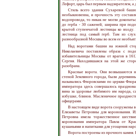
Лефорт, царь был первым надзирателем, а 
Стиль всего здания Сухаревой башни
необыкновенна, и прочность эту составл
водопровода, то никак не могли докопат
до герба - 30 саженей; ширина при подо
крытой ступенчатой лестницы ко входу. 
лестница под самый герб. Там из слу
разнообразной Москвы во всем ее необъят
Над воротами башни на южной стор
Николаевича поставлены образа с под
избавительницы Москвы от врагов в 161
Сергия. Находившаяся на этой же стор
разобрана.
Красные ворота. Они возвышаются н
стеной Земляного города, были деревянн
назывались Флоровскими по церкви Флора
императора здесь совершалось празднова
вина за здоровье любимого им народа, с
избушке, блинов. Масленичное празднест
офицерами.
В настоящем виде ворота сооружены в
Елизаветы Петровны для коронования. И
Петровна имела торжественное шестви
коронования императора Павла от Кра
кушаньями и напитками для угощения наро
Ворота построены из прочного камня. 