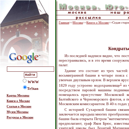
Главная
>>
Москва
>>
Книги о Москве
>>Седая стар
Кондрать
Из последней надписи видно, что пост
перестраивались, и в это время сооружен
палат.
Здание это состоит из трех частей:
восьмигранной башни в четыре пояса с
увенчан двуглавым орлом. В верхнем ярус
WWW
1
1829 году устроено водохранилище
из 
TeStan
посредством паровой машины поднимае
помещалось присутствие Московской к
Карты Москвы
Балтийского и Черноморского флотов, а 
Книги о Москве
Московским комиссариатом. В 40-х годах у
Статьи о Москве
С историей Сухаревой башни связа
Музеи Москвы
заключается зародыш многих преобразован
Ресурсы о Москве
башни была открыта Петром "математическ
предполагают, граф Яков Брюс, известны
учителей школы был Леонтий Магницкий