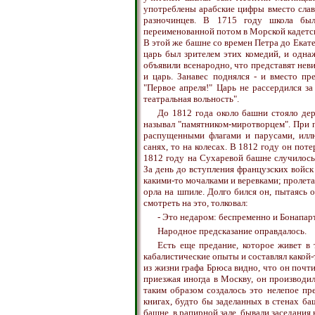
употреблены арабские цифры вместо слав
разночинцев. В 1715 году школа был
переименованной потом в Морской кадетс
В этой же башне со времен Петра до Екат
царь был зрителем этих комедий, и одн
объявили всенародно, что представят не
и царь. Занавес поднялся - и вместо пр
"Первое апреля!" Царь не рассердился за
театральная вольность".
До 1812 года около башни стояло дер
называл "памятником-миротворцем". При 
распущенными флагами и парусами, илл
санях, то на колесах. В 1812 году он пот
1812 году на Сухаревой башне случилось
За день до вступления французских войск
какими-то мочалками и веревками; пролета
орла на шпиле. Долго бился он, пытаясь 
смотреть на это, толковал:
- Это недаром: беспременно и Бонапарт
Народное предсказание оправдалось.
Есть еще предание, которое живет в
кабалистические опыты и составлял какой-
из жизни графа Брюса видно, что он почти
приезжая иногда в Москву, он производи
таким образом создалось это нелепое пр
книгах, будто бы заделанных в стенах б
башне, в рапирной зале, бывали заседания