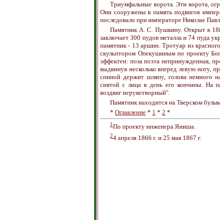
Триумфальные ворота. Эти ворота, ог
Они сооружены в память подвигов импера
последовало при императоре Николае Павл
Памятник А. С. Пушкину. Открыт в 188
заключает 300 пудов металла и 74 пуда ук
памятник - 13 аршин. Тротуар из красног
скульптором Опекушиным по проекту Бог
эффектен: поза поэта непринужденная, пр
выдвинув несколько вперед левую ногу, пр
спиной держит шляпу, голова немного н
снятой с лица в день его кончины. На 
воздвиг нерукотворный".
Памятник находится на Тверском бульв
*
Оглавление
*
1
*
2
*
1
По проекту инженера Яниша.
2
4 апреля 1866 г. и 25 мая 1867 г.