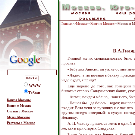
Главная
>>
Москва
>>
Книги о Москве
>>Москва и М
В.А.Гиля
Главной же их специальностью было а
просить:
- Бабушка Анисья, ты уж не оставь мен
- Ладно, а ты почаще в баньку приходи
надо будет, я приду!
WWW
Еще задолго до того, как Гонецкий 
бывать в старых Сандуновских банях, ую
TeStan
- Антон, пойдем в баню, - зовет его, б
Карты Москвы
- Пошел бы... да боюсь... вдруг, как по
Книги о Москве
входит. Взял меня за пуговицу и с час что
Статьи о Москве
кругом воздух скверный: в сухую погоду
Неглинку.
Музеи Москвы
Ресурсы о Москве
А. П. Чехову пришлось жить в одной и
же, как и при старых Сандунах.
Тогда бани держал Бирюков, банный 