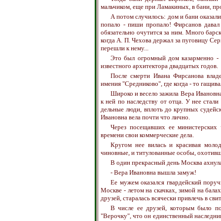
мальчиком, еще при Ламакиных, в бани, пр
А потом случилось: дом и бани оказали
попало - пиши пропало! Фирсанов давал
обязательно очутится за ним. Много барс
когда А. П. Чехова держал за пуговицу Сер
перешли к нему...
Это был огромный дом казарменно - а
известного архитектора двадцатых годов.
После смерти Ивана Фирсанова владе
имения "Средниково", где когда - то гащива
Широко и весело зажила Вера Ивановна
к ней по наследству от отца. У нее стал
дельные люди, вплоть до крупных судейс
Ивановна вела почти что лично.
Через посещавших ее министерских ч
времени свои коммерческие дела.
Кругом нее вилась и красивая молод
чиновные, и титулованные особы, охотивши
В один прекрасный день Москва ахнул
- Вера Ивановна вышла замуж!
Ее мужем оказался гвардейский поруч
Москве - летом на скачках, зимой на балах
друзей, старалась всячески привлечь в сви
В числе ее друзей, которым было по
"Верочку", что он единственный наследник