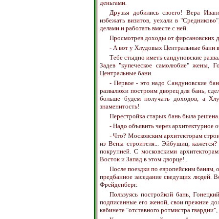
деньгами.
Друзья добились своего! Вера Иван
избежать визитов, уехали в "Средниково
делами и работать вместе с ней.
Просмотрев доходы от фирсановских д
- А вот у Хлудовых Центральные бани 
Тебе стыдно иметь сандуновские разв
Задев "купеческое самолюбие" жены, Г
Центральные бани.
- Первое - это надо Сандуновские бан
развалюхи построим дворец для бань, сдел
больше будем получать доходов, а Хлу
знаменитость!
Перестройка старых бань была решена.
- Надо объявить через архитектурное о
- Что? Московским архитекторам стро
из Вены строителя... Эйбушиц, кажется?
покрупней. С московскими архитекторами
Восток и Запад в этом дворце!..
После поездки по европейским баням, 
предбанное заседание сведущих людей. В
Фрейденберг.
Пользуясь постройкой бань, Гонецкий
подписанные его женой, свои прежние дол
кабинете "отставного ротмистра гвардии",