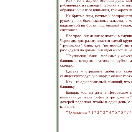
Как - то в жаркий осенний день, как
рубашонках и гуляющей публики в летних
обращая ни на кого внимания, три коротен
Их бритые лица, потные и раскраснев
руках у них были скаковые хлысты, в ле
надвинутой на брови, под мышкой узелок
спутников.
Все трое - знаменитые жокеи: в смушк
Через два дня разыгрывается самый крупн
"грузинских" бань, где "потнялись" на
разойдутся по домам: Клейдон живет на Ба
"Грузинские" бани - любимые у жокее
банщиков, которым платили по рублю, 
скачках.
Цыгане - страшные любители скач
семидесятиградусную жару, в облаке горя
Как - то один знакомый, знавший, что 
банщику.
Банщик жил на даче в Петровском па
именинницы: жена Софья и три дочери "п
дочерей подогнал, чтобы в один день, с
кончают.
*
Оглавление
*
1
*
2
*
3
*
4
*
5
*
6
*
7