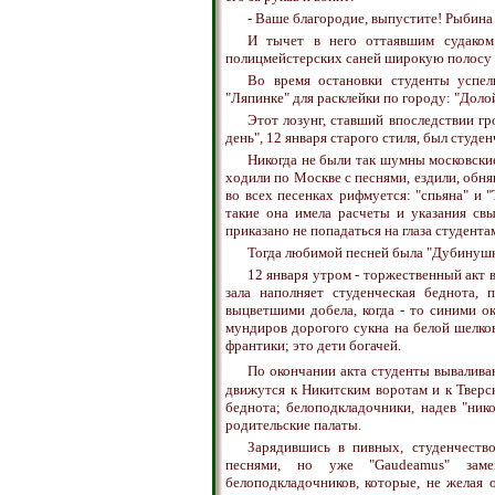
- Ваше благородие, выпустите! Рыбина -
И тычет в него оттаявшим судаком
полицмейстерских саней широкую полосу 
Во время остановки студенты успе
"Ляпинке" для расклейки по городу: "Доло
Этот лозунг, ставший впоследствии гр
день", 12 января старого стиля, был студ
Никогда не были так шумны московские
ходили по Москве с песнями, ездили, обня
во всех песенках рифмуется: "спьяна" и 
такие она имела расчеты и указания св
приказано не попадаться на глаза студента
Тогда любимой песней была "Дубинушк
12 января утром - торжественный акт 
зала наполняет студенческая беднота
выцветшими добела, когда - то синими 
мундиров дорогого сукна на белой шелко
франтики; это дети богачей.
По окончании акта студенты вывалива
движутся к Никитским воротам и к Тверс
беднота; белоподкладочники, надев "ник
родительские палаты.
Зарядившись в пивных, студенчеств
песнями, но уже "Gaudeamus" заме
белоподкладочников, которые, не желая 