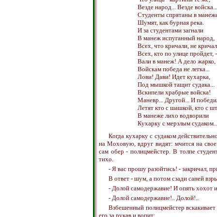
Везде народ... Везде войска..
Студенты спрятаны в манеже
Шумят, как бурная река.
И за студентами загнали
В манеж испуганный народ,
Всех, что кричали, не кричал
Всех, кто по улице пройдет, -
Вали в манеж! А дело жарко,
Войскам победа не легка...
Лови! Дави! Идет кухарка,
Под мышкой тащит судака...
Вскипели храбрые войска!
Маневр... Другой... И победи
Летят кто с шашкой, кто с ш
В манеже лихо водворили
Кухарку с мерзлым судаком..
Когда кухарку с судаком действительно
на Моховую, вдруг видят: мчится на своей
сам обер - полицмейстер. В толпе студе
тихо.
- Я вас прошу разойтись! - закричал, п
В ответ - шум, а потом сзади саней взр
- Долой самодержавие! И опять хохот и
- Долой самодержавие!.. Долой!..
Взбешенный полицмейстер вскакивает в
его за рукав и вопит: