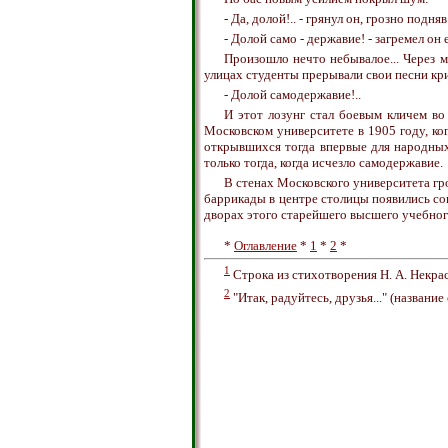
- Да, долой!.. - грянул он, грозно подн
- Долой само - державие! - загремел он 
Произошло нечто небывалое... Через м
улицах студенты прерывали свои песни кр
- Долой самодержавие!..
И этот лозунг стал боевым кличем во
Московском университете в 1905 году, ко
открывшихся тогда впервые для народных 
только тогда, когда исчезло самодержавие.
В стенах Московского университета гро
баррикады в центре столицы появились со
дворах этого старейшего высшего учебног
*
Оглавление
*
1
*
2
*
1
Строка из стихотворения Н. А. Некрас
2
"Итак, радуйтесь, друзья..." (названи