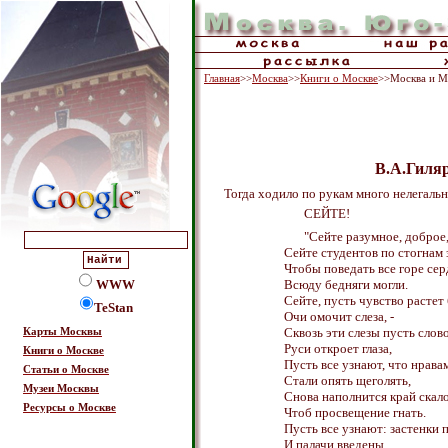
Главная
>>
Москва
>>
Книги о Москве
>>Москва и М
В.А.Гиля
Тогда ходило по рукам много нелегаль
СЕЙТЕ!
"Сейте разумное, доброе,
Сейте студентов по стогнам 
Чтобы поведать все горе се
WWW
Всюду бедняги могли.
Сейте, пусть чувство растет
TeStan
Очи омочит слеза, -
Сквозь эти слезы пусть слов
Карты Москвы
Руси откроет глаза,
Книги о Москве
Пусть все узнают, что нрав
Статьи о Москве
Стали опять щеголять,
Музеи Москвы
Снова наполнится край скал
Ресурсы о Москве
Чтоб просвещение гнать.
Пусть все узнают: застенки п
И палачи введены,