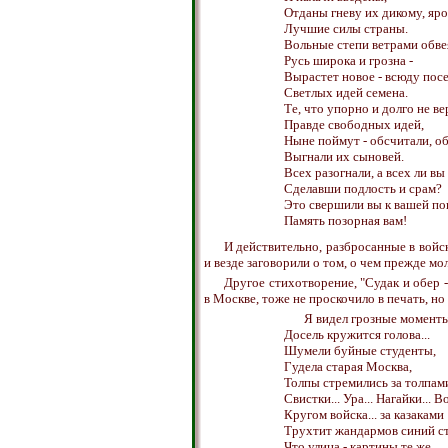
Отданы гневу их дикому, яр
Лучшие силы страны.
Вольные степи ветрами обве
Русь широка и грозна -
Вырастет новое - всюду пос
Светлых идей семена.
Те, что упорно и долго не в
Правде свободных идей,
Ныне поймут - обсчитали, о
Выгнали их сыновей.
Всех разогнали, а всех ли вы
Сделавши подлость и срам?
Это свершили вы к вашей по
Память позорная вам!
И действительно, разбросанные в вой
и везде заговорили о том, о чем прежде 
Другое стихотворение, "Судак и обер
в Москве, тоже не проскочило в печать, н
Я видел грозные моменты
Досель кружится голова...
Шумели буйные студенты,
Гудела старая Москва,
Толпы стремились за толпами
Свистки... Ура... Нагайки... Во
Кругом войска... за казаками
Трухтит жандармов синий с
Что улица - картины те же,