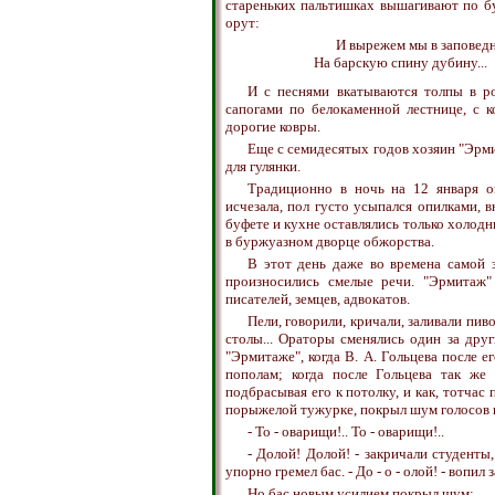
стареньких пальтишках вышагивают по бу
орут:
И вырежем мы в заповед
На барскую спину дубину...
И с песнями вкатываются толпы в ро
сапогами по белокаменной лестнице, с 
дорогие ковры.
Еще с семидесятых годов хозяин "Эрми
для гулянки.
Традиционно в ночь на 12 января о
исчезала, пол густо усыпался опилками, в
буфете и кухне оставлялись только холодн
в буржуазном дворце обжорства.
В этот день даже во времена самой з
произносились смелые речи. "Эрмитаж"
писателей, земцев, адвокатов.
Пели, говорили, кричали, заливали пи
столы... Ораторы сменялись один за дру
"Эрмитаже", когда В. А. Гольцева после е
пополам; когда после Гольцева так же
подбрасывая его к потолку, и как, тотчас
порыжелой тужурке, покрыл шум голосов не
- То - оварищи!.. То - оварищи!..
- Долой! Долой! - закричали студенты
упорно гремел бас. - До - о - олой! - вопи
Но бас новым усилием покрыл шум: