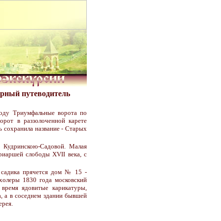
рный путеводитель
году Триумфальные ворота по
орот в раззолоченной карете
ь сохранила название - Старых
 Кудринскою-Садовой. Малая
риаршей слободы XVII века, с
 садика прячется дом № 15 -
холеры 1830 года московский
 время ядовитые карикатуры,
, а в соседнем здании бывшей
ерея.