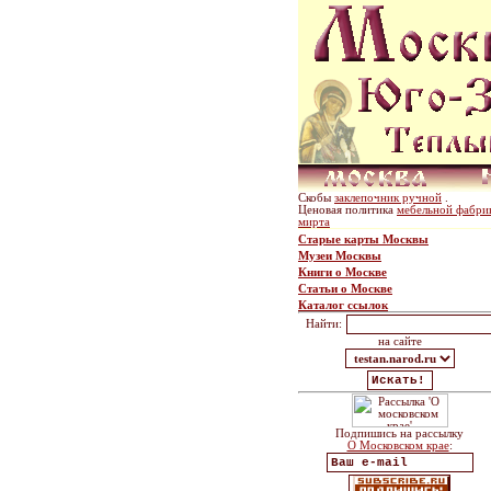
Скобы
заклепочник ручной
.
Ценовая политика
мебельной фабри
мирта
Старые карты Москвы
Музеи Москвы
Книги о Москве
Статьи о Москве
Каталог ссылок
Найти:
на сайте
Подпишись на рассылку
О Московском крае
: