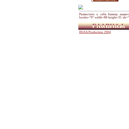
Разместите у себя баннер нашего хр
border="0" width=88 height=31 alt
HGSA Production 2004