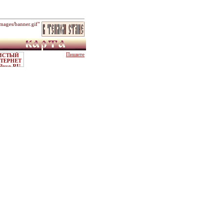
ages/banner.gif"
Пишите