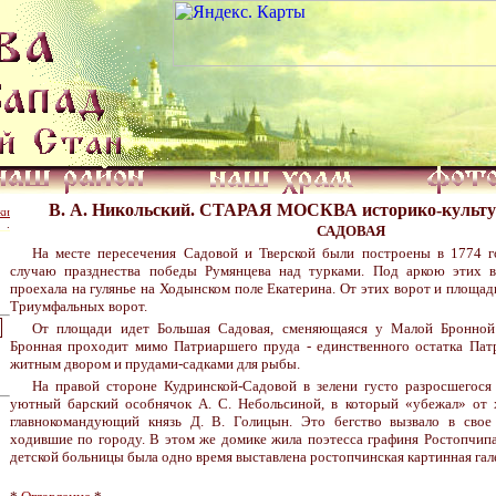
В. А. Никольский. СТАРАЯ МОСКВА историко-культу
ки
.
САДОВАЯ
На месте пересечения Садовой и Тверской были построены в 1774 
случаю празднества победы Румянцева над турками. Под аркою этих в
проехала на гулянье на Ходынском поле Екатерина. От этих ворот и площад
Триумфальных ворот.
От площади идет Большая Садовая, сменяющаяся у Малой Бронной
Бронная проходит мимо Патриаршего пруда - единственного остатка Пат
житным двором и прудами-садками для рыбы.
На правой стороне Кудринской-Садовой в зелени густо разросшегося
уютный барский особнячок А. С. Небольсиной, в который «убежал» от 
главнокомандующий князь Д. В. Голицын. Это бегство вызвало в свое
ходившие по городу. В этом же домике жила поэтесса графиня Ростопчипа
детской больницы была одно время выставлена ростопчинская картинная гал