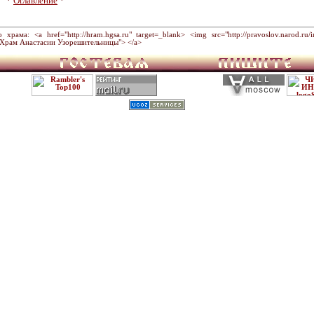
*
Оглавление
*
ама: <a href="http://hram.hgsa.ru" target=_blank> <img src="http://pravoslov.narod.ru/im
="Храм Анастасии Узорешительницы"> </a>