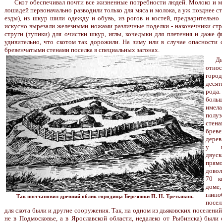
Скот обеспечивал почти все жизненные потребности людей. Молоко и м
лошадей первоначально разводили только для мяса и молока, а уж позднее с
езды), из шкур шили одежду и обувь, из рогов и костей, предварительно
искусно вырезали железными ножами различные поделки - наконечники стре
струги (тупики) для очистки шкур, иглы, кочедыки для плетения и даже 
удивительно, что скотом так дорожили. На зиму или в случае опасности
бревенчатыми стенами поселка в специальных загонах.
Д
отн
горо
десят
рода.
боль
име
полуз
стена
брев
дерев
у к
дву
прям
довол
70 к
дом
глин
Так восстановил древний облик городища Березняки П. Н. Третьяков.
посел
для скота были и другие сооружения. Так, на одном из дьяковских поселений
не в Подмосковье, а в Ярославской области, недалеко от Рыбинска) были