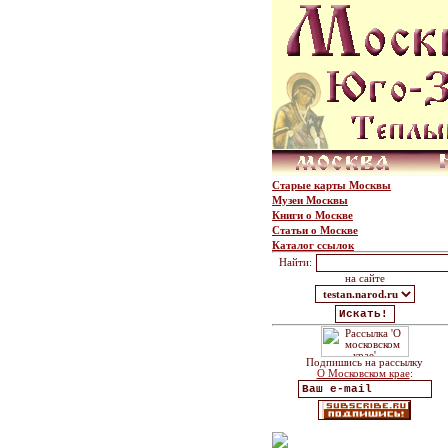
Старые карты Москвы
Музеи Москвы
Книги о Москве
Статьи о Москве
Каталог ссылок
Найти:
на сайте
Подпишись на рассылку
О Московском крае
: