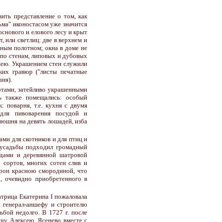
вить представление о том, как
ьма" иконостасом уже значится
снового и елового лесу и крыт
, или светлиц: две в верхнем и
нным полотном; окна в доме не
 по стенам, липовых и дубовых
жею. Украшением стен служили
ских гравюр ("листы печатные
ня).
отами, затейливо украшенными
сь также помещались: особый
: поварня, т.е. кухня с двумя
 для пивоварения посудой и
онюшня на девять лошадей, изба
ми для скотников и для птиц и
 усадьбы подходил громадный
удами и деревянной шатровой
 сортов, многих сотен слив и
орон красною смородиной, что
а, очевидно приобретенного в
атрица Екатерина I пожаловала
 генерал-аншефу и строителю
ьбой недолго. В 1727 г. после
ичу Алексею, Ясенево вместе с