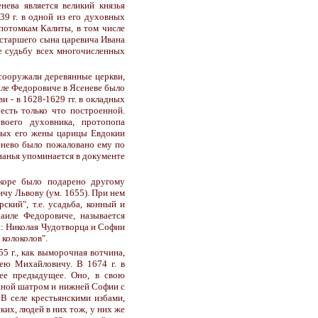
нева является великий князья
39 г. в одной из его духовных
 потомкам Калиты, в том числе
 старшего сына царевича Ивана
е судьбу всех многочисленных
 сооружали деревянные церкви,
иле Федоровиче в Ясеневе было
 - в 1628-1629 гг. в окладных
есть только что построенной.
оего духовника, протопопа
ных его жены царицы Евдокии
енево было пожаловано ему по
Ананья упоминается в документе
скоре было подарено другому
чу Львову (ум. 1655). При нем
ский", т.е. усадьба, конный и
аиле Федоровиче, называется
и: Николая Чудотворца и Софии
 колоколов".
5 г., как выморочная вотчина,
сею Михайловичу. В 1674 г. в
шее предыдущее. Оно, в свою
енной шатром и нижней Софии с
В селе крестьянскими избами,
ких, людей в них тож, у них же