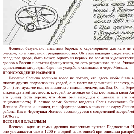
Ясенево, безусловно, памятник барокко с характерными для него не
блеском, но и известной традиционностью. Об этом наглядно свидетельст
парадного двора, быть может, одного из первых по времени художестве
дворов в России и остатки французского, то есть регулярного парка. Уника
единственная загородная барочная усадьба, оказавшаяся в черте Москвы.
ПРОИСХОЖДЕНИЕ НАЗВАНИЯ
Название Ясенево возникло вовсе не потому, что здесь якобы была я
многих других подмосковных усадеб, оно носит владельческий характер, 
(Ясин) это мужское имя, по аналогии с такими именами, как Ива, Осина, Бере
владельцев этой местности, который по легенде он был ключником князя А
его убийц (есть версия, что Ясин был выходцем с Кавказа и его им
национальность). В разное время бывшие владения Ясеня назывались Ясе
Ясиново. Яснево и, наконец, трансформировались в привычное слуху Ясенево
района. Как и Черемушки Ясенево ассоциируется с современной застройкой
1970-х гг.
ИСТОРИЯ И ВЛАДЕЛЬЦЫ
Ясенево - один из самых древних населенных пунктов Подмосковья. Н
оно упоминается еще в 1206 г. в одной из летописей при описании распре