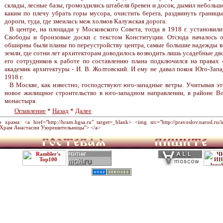
склады, лесные базы, громоздились штабеля бревен и досок, дымил небольшой
каким по плечу убрать горы мусора, очистить берега, раздвинуть границ
дороги, туда, где змеилась меж холмов Калужская дорога.
В центре, на площади у Московского Совета, тогда в 1918 г. установили
Свободы и бронзовые доски с текстом Конституции. Отсюда началось о
обширны были планы по переустройству центра, самые большие надежды во
земли, где сотни лет архитекторам доводилось возводить лишь усадебные д
его сотрудников к работе по составлению плана подключился на правах
академик архитектуры - И. В. Жолтовский. И ему не давал покоя Юго-Запад
1918 г.
В Москве, как известно, господствуют юго-западные ветры. Учитывая эт
новое жилищное строительство в юго-западном направлении, в районе В
монастыря.
Оглавление
*
Назад
*
Далее
ама: <a href="http://hram.hgsa.ru" target=_blank> <img src="http://pravoslov.narod.ru/im
="Храм Анастасии Узорешительницы"> </a>