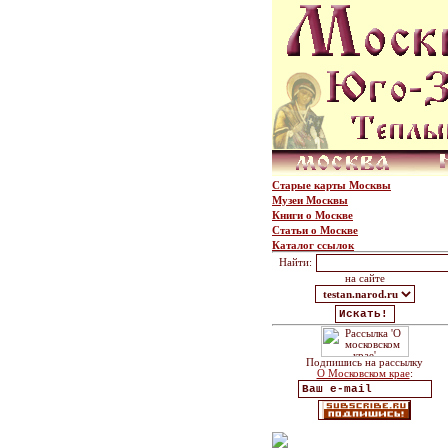
Старые карты Москвы
Музеи Москвы
Книги о Москве
Статьи о Москве
Каталог ссылок
Найти:
на сайте
Подпишись на рассылку
О Московском крае
: