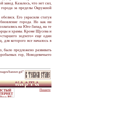
 завод. Казалось, что нет сил,
ы города за пределы Окружной
 обелиск. Его украсили статуя
бновление города. Но как ни
злагались на Юго-Запад, на те
ворцы и храмы. Кроме Щусева и
 «старшего зодчего» еще один
, для которого все началось в
о, было предложено развивать
оробьевых гор, Новодевичьего
ages/banner.gif"
Пишите