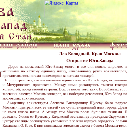
Лев Колодный. Края Москвы
Открытие Юго-Запада
Дорог на московский Юго-Запад много, и все они новые, широкие, п
машинами по четкому единому плану, начертанному рукой архитекторов,
протаптывались ногами пешеходов и копытами лошадей.
То пространство, что мы называем одним словом «Юго-Запад», ограничива
и Мичуринского проспектов. Между ними раскинулись тысячи гектаров
холмистой, продуваемой ветрами. Вскоре после того, как с Воробьевых гор 
засевших в центре Москвы юнкеров, как победила революция, Юго-Запад п
московских архитекторов.
Академику архитектуры Алексею Викторовичу Щусеву было поручен
Москвы», центра и всех ее частей - по сути, генеральный план города. Древ
не имея такого плана. А между тем Москва росла бурными темпами. Е
довольно близко от Кремля, у Калужской заставы, где проходила Окружная ж
центру столицы раскинулись утопавшие в зелени корпуса городских больн
Казакова и О. Бове. К ним примыкала городская свалка у берега Москвы-реки,