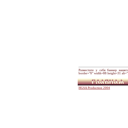
Разместите у себя баннер нашего хр
border="0" width=88 height=31 alt
HGSA Production 2004