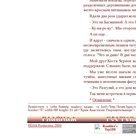
Миновали вокзалы, перепол
разделенных деревянными дом
желто-красным пятнышком лам
Вдали два раза ударил коло
- Это на Басманной. А это 
- Ку-ка-ре-ку!.. Мы отороп
А он еще...
И вдруг - сначала в одном
несвоевременным пением петух
где засветились окна, кое-г
голоса: "Что за диво! В два ч
Мой друг Костя Чернов зал
поддержали. Слышно было, как
Мы уже весело шагали по
тумбы, занесенные мягким с
темными и непонятными фигу
- Это Разгуляй, а это дом 
Так меня встретила в перв
*
Оглавление
*
Разместите у себя баннер нашего храма: <a href="http://hram.hgsa.ru" 
border="0" width=88 height=31 alt="Храм Анастасии Узорешительницы"> 
HGSA Production 2004