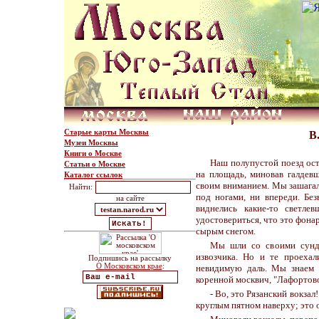
Старые карты Москвы
В
Музеи Москвы
Книги о Москве
Наш полупустой поезд ост
Статьи о Москве
на площадь, миновав галдев
Каталог ссылок
своим вниманием. Мы зашагали
Найти:
под ногами, ни впереди. Без
на сайте
виднелись какие-то светле
удостовериться, что это фона
сырым снегом.
Мы шли со своими сунду
извозчика. Но и те проеха
Подпишись на рассылку
О Московском крае
:
невидимую даль. Мы знаем т
коренной москвич, "Лафортово
- Во, это Рязанский вокза
круглым пятном наверху; это 