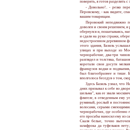
поверить, я готов разделить 
- Довольно!.. - резко пе
Перовскому, - как видите, сп
вашим товарищам.
Перовокий неподвижно по
доволен и своим решением, и 
обернулся и, пошатываясь, нап
и сдали на руки стражи, обер
недостроенном деревянном фл
этого здания, Базиль услышал
улицах и при выходе из Мос
чернорабочие, два-три чино
разглядел и толстяка, баташо
коротали свои досуги мелки
французов водки и подвыпив,
был благообразнее и тише. 
вполголоса беседуя о том, ско
Здесь Базиль узнал, что Н
днях призывал к себе во двор
шельма”, как ее звали москви
флигеле, в отведенным ему уг
румяный, рослый и постоянно
волосами, серыми смеющимися 
чернорабочих, где особенно г
его просьбы наносил ему из са
Скаля белые, точно выточен
шлафрока да туфельков нету;