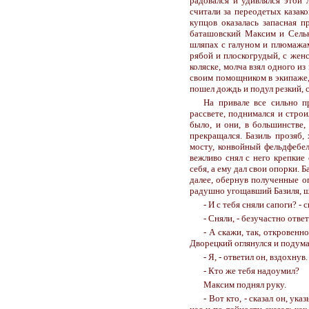
радовался и удивлялся этой 
считали за переодетых казак
купцов оказалась запасная п
баташовский Максим и Сельк
шляпах с галуном и плюмажам
рябой и плоскогрудый, с женс
коляске, молча взял одного из
своим помощником в экипаже, 
пошел дождь и подул резкий, 
На привале все сильно п
рассвете, поднимался и стро
было, и они, в большинстве,
прекращался. Базиль прозяб,
мосту, конвойный фельдфебел
вежливо снял с него крепкие
себя, а ему дал свои опорки. 
далее, обернув полученные о
радушно угощавший Базиля, ш
- И с тебя сняли сапоги? -
- Сняли, - безучастно отве
- А скажи, так, откровенн
Дворецкий оглянулся и подума
- Я, - ответил он, вздохнув.
- Кто же тебя надоумил?
Максим поднял руку.
- Вот кто, - сказал он, ук