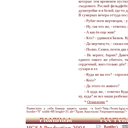
которые тем временем пустил
съедомого. Рослый фельдфебел
душегрейке и в белой, где-то 
В сумерках вечера оттуда пос
- Рубят ноги мертвецам, -
- Ну, так что же, - ответил,
- А как ён еще жив?
- Кто? - удивился Базиль. 
- Да мертвец-то, - сказал он
- Полно, Семен, почти два
- Не верите, барин? Даве
одного такого же убитого, тк
сердечный, жил столько дён? 
сухари и ел.
- Куда же вы его? - спросил
- Кого?
- Да этого-то живого?
- А куда же, - ответил Ку
ну, куда? не все наши разбежал
*
Оглавление
*
Разместите у себя баннер нашего храма: <a href="http://hram.hgsa.ru" 
border="0" width=88 height=31 alt="Храм Анастасии Узорешительницы"> 