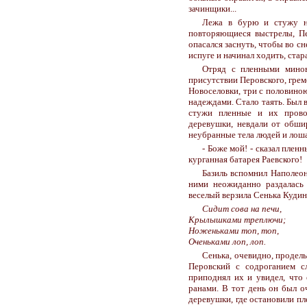
зачинщики...
Лежа в бурю и стужу н
повторяющиеся выстрелы, Пе
опасался заснуть, чтобы во с
испуге и начинал ходить, стар
Отряд с пленными минов
присутствии Перовского, грем
Новоселовки, три с половиною
надеждами. Стало таять. Был 
стужи пленные и их провож
деревушки, невдали от обши
неубранные тела людей и лош
- Боже мой! - сказал пленн
курганная батарея Раевского!
Базиль вспомнил Наполеон
ними неожиданно раздалась 
веселый верзила Сенька Кудины
Сидит сова на печи,
Крылышками треплючи;
Ноженьками топ, топ,
Оченьками лоп, лоп.
Сенька, очевидно, проделы
Перовский с содроганием с
приподнял их и увидел, что 
ранами. В тот день он был о
деревушки, где остановили пле