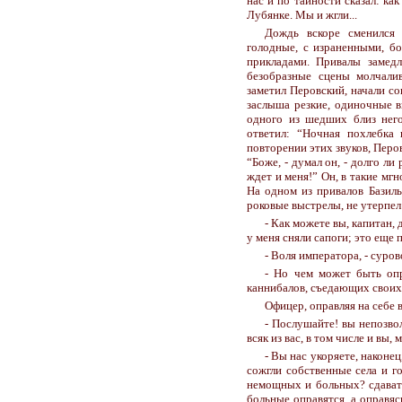
нас и по тайности сказал: ка
Лубянке. Мы и жгли...
Дождь вскоре сменился 
голодные, с израненными, бо
прикладами. Привалы замедл
безобразные сцены молчали
заметил Перовский, начали с
заслыша резкие, одиночные в
одного из шедших близ него
ответил: “Ночная похлебка 
повторении этих звуков, Перо
“Боже, - думал он, - долго л
ждет и меня!” Он, в такие мг
На одном из привалов Базил
роковые выстрелы, не утерпел 
- Как можете вы, капитан, 
у меня сняли сапоги; это еще 
- Воля императора, - суро
- Но чем может быть опр
каннибалов, съедающих свои
Офицер, оправляя на себе 
- Послушайте! вы непозвол
всяк из вас, в том числе и вы
- Вы нас укоряете, наконец
сожгли собственные села и го
немощных и больных? сдавать
больные оправятся, а оправяс