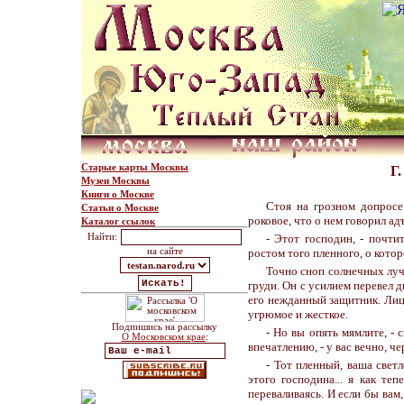
Старые карты Москвы
Г
Музеи Москвы
Книги о Москве
Стоя на грозном допросе
Статьи о Москве
роковое, что о нем говорил ад
Каталог ссылок
Найти:
- Этот господин, - почти
на сайте
ростом того пленного, о кото
Точно сноп солнечных луче
груди. Он с усилием перевел д
его нежданный защитник. Лицо
угрюмое и жесткое.
Подпишись на рассылку
- Но вы опять мямлите, -
О Московском крае
:
впечатлению, - у вас вечно, ч
- Тот пленный, ваша свет
этого господина... я как те
переваливаясь. И если бы вам