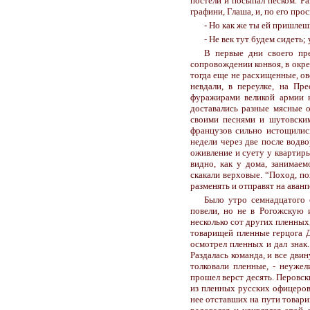
постели и посыпал песком. Ра
графини, Глаша, и, по его прос
- Но как же ты ей пришлешь
- Не век тут будем сидеть;
В первые дни своего пре
сопровождении конвоя, в окре
тогда еще не расхищенные, ов
невдали, в переулке, на Пр
фуражирами великой армии 
доставались разные мясные 
своими песнями и шутовским
французов сильно истощилис
недели через две после водв
оживление и суету у квартиры
видно, как у дома, занимае
скакали верховые. “Поход, по
разменять и отправят на аван
Было утро семнадцатого 
повели, но не в Рогожскую 
несколько сот других пленных
товарищей пленные герцога Д
осмотрел пленных и дал знак.
Раздалась команда, и все дви
толковали пленные, - неуже
прошел верст десять. Перовск
из пленных русских офицеров 
нее отставших на пути товари