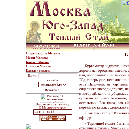
Старые карты Москвы
Г
Музеи Москвы
Книги о Москве
Бургомистр и другие, назн
Статьи о Москве
дороги на городском выгоне, 
Каталог ссылок
или, взобравшись на заборы 
Найти:
“Да, теперь уже, несомненно,
на сайте
этот Наполеон, на картинке
сидевшего впереди других, на
и который, как она убедилась
густыми черными бакенами, 
остальных. Его глаза, как е
Подпишись на рассылку
перевязью каски, судорожно в
О Московском крае
:
- Так это - герцог Виченц
офицер.
- Терпение! может быть, и
отыскивая глазами Мосеича. -