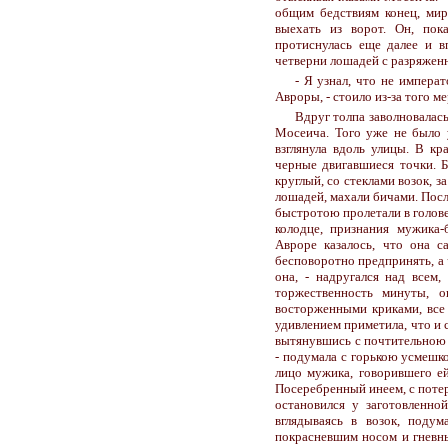
общим бедствиям конец, мир
выехать из ворот. Он, пок
протиснулась еще далее и в
четверни лошадей с разряженн
- Я узнал, что не императ
Авроры, - стоило из-за того м
Вдруг толпа заволновалась
Мосеича. Того уже не было у
взглянула вдоль улицы. В кр
черные двигавшиеся точки. 
круглый, со стеклами возок, 
лошадей, махали бичами. Пос
быстротою пролетали в голов
колодце, признания мужика
Авроре казалось, что она с
бесповоротно предпринять, а ч
она, - надругался над всем
торжественность минуты, о
восторженными криками, все 
удивлением приметила, что и 
вытянувшись с почтительною 
- подумала с горькою усмешк
лицо мужика, говорившего ей
Посеребренный инеем, с потер
остановился у заготовленн
вглядываясь в возок, поду
покрасневшим носом и гневны