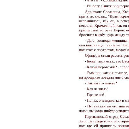
- Что ты? - удивился адъют
- Ей-богу. Синтянину перв
Адъютант Сеславина, Ква
при этих словах. “Крам, Крам
вспомнилось, как он, в веч
невесты, Крамалиной, как он 
при первой встрече Перовско
бросился в избу, куда между 
- Да-с, господа, женщина,
она покойница, тайны нет. Ее 
вот этот, с портретом, медаль
Офицеры стали рассматрив
- Боже! так и есть.. это В
- Какой Перовский? - спро
- Бывший, как и я вначал
на прощанье поведал мне о св
- Так вы его знаете?
- Как не знать!
- Где же он?
- Попал, очевидно, как и я 
- Ну, так как вы его знает
жив и вы когда-нибудь увидите 
Партизанский отряд Сесла
Авроры прядь волос и, отирая
вот где ей пришлось кончи