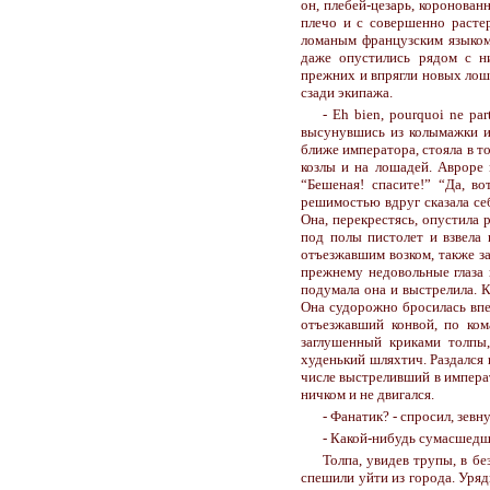
он, плебей-цезарь, коронован
плечо и с совершенно растер
ломаным французским языком
даже опустились рядом с н
прежних и впрягли новых лоша
сзади экипажа.
- Eh bien, pourquoi ne pa
высунувшись из колымажки и 
ближе императора, стояла в т
козлы и на лошадей. Авроре 
“Бешеная! спасите!” “Да, в
решимостью вдруг сказала себе
Она, перекрестясь, опустила р
под полы пистолет и взвела 
отъезжавшим возком, также з
прежнему недовольные глаза н
подумала она и выстрелила. К
Она судорожно бросилась впер
отъезжавший конвой, по кома
заглушенный криками толпы
худенький шляхтич. Раздался 
числе выстреливший в императ
ничком и не двигался.
- Фанатик? - спросил, зевн
- Какой-нибудь сумасшедши
Толпа, увидев трупы, в б
спешили уйти из города. Уря