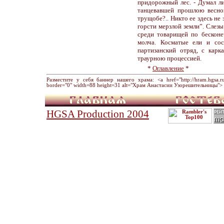
придорожный лес. - Думал ли
танцевавшей прошлою весно
трущобе?.. Никто ее здесь не 
горсти мерзлой земли”. Слезы 
среди товарищей по бесконе
молча. Косматые ели и сос
партизанский отряд, с кар
траурною процессией.
*
Оглавление
*
Разместите у себя баннер нашего храма: <a href="http://hram.hgsa.ru" 
border="0" width=88 height=31 alt="Храм Анастасии Узорешительницы"> 
HGSA Production 2004