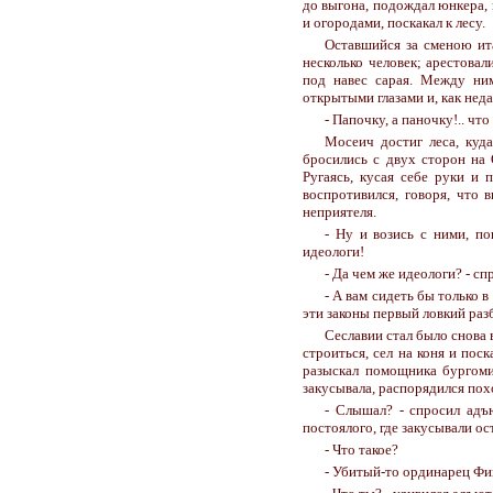
до выгона, подождал юнкера, 
и огородами, поскакал к лесу.
Оставшийся за сменою ит
несколько человек; арестовал
под навес сарая. Между ни
открытыми глазами и, как неда
- Папочку, а паночку!.. что
Мосеич достиг леса, куд
бросились с двух сторон на 
Ругаясь, кусая себе руки и 
воспротивился, говоря, что 
неприятеля.
- Ну и возись с ними, по
идеологи!
- Да чем же идеологи? - сп
- А вам сидеть бы только в
эти законы первый ловкий разб
Сеславии стал было снова 
строиться, сел на коня и пос
разыскал помощника бургомис
закусывала, распорядился по
- Слышал? - спросил адъ
постоялого, где закусывали о
- Что такое?
- Убитый-то ординарец Фиг