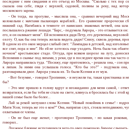
последние с ним свидания и его отъезд из Москвы. “Сколько с тех пор со
сказала она себе, глядя с верхней, садовой, поляны за реку, над кото
московского зарева.
- Он тогда, на прогулке, - мыслила она, - сравнил вечерний вид Мос
колокольни с мачтами пылающих кораблей... Его сравнение пророчески сб
нижний сад. Нагибаясь в темноте от нависших знакомых ветвей, она шл
послышалось ржание лошади. “Барс, - подумала Аврора, - это отзывается он: 
его, и он окликает меня”. Ей вспомнился дядя Петр, его деревенька, верховой
охоту. О, как бы она теперь желала видеть дядю! Снизу, сквозь деревья, про
В одном из его окон мерцал слабый свет. “Лампадка в детской, над изголовьем
все спят, пора и мне”. Но ей не хотелось еще уходить. Ночь была так обаяте
ночном” крестьянское стадо. Оттуда, при всяком шорохе на лугу, доносил
Вспомнив о скамье под липами, у реки, где в последнее время она так часто 
Аврора направилась туда. “Посижу, еще притомлюсь, - решила она, - сон пр
к липам. За ними она услышала голоса. “Кто бы это?” - подумала она,
разговаривали двое. Аврора узнала их. То были Ксения и ее муж.
- Вот безумие, - говорил Тропинин, - и неужели ты, такая христианка и 
бы?
- Это мне пришло в голову вдруг и неожиданно для меня самой, - ответ
возвратился, если бы тебя не стало на свете, клянусь я бросилась бы с этой
нашей семье было бы более...
Лай за рекой заглушил слова Ксении. “Новый покойник в семье! - вздро
Митя Усов; теперь же это о ком?” Она, напрягая слух, стояла неподвижно, чу
охватывая ее члены.
- Он не был еще женат, - проговорил Тропинин, - но какая роковая,
говорил...
Дружное блеяние испугавшихся чего-то овец помешало Авроре слышать 