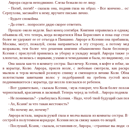
Аврора сидела неподвижно. Слезы бежали по ее лицу.
- Погиб, погиб! - сказала она, подняв глаза на образ. - Все кончено... о
Серпухова, заезжайте к нему, вручите письмо лично.
- Будьте спокойны.
- Да ответ... попросите дядю скорее ответить.
Прошло около недели. Был конец сентября. Княгиня оправилась и одна
объявила ей, что теперь, когда возвратился Илья Борисович и пока еще сто
более не удержит ее от отъезда в Паншино. Авроре и Ксении она прибавила
Москвы, могут, пожалуй, снова направиться в эту сторону, а потому ме
возражали, тем более что решения княгини обыкновенно были бесповоро
Ксения с прислугой принялась за уборку и укладку вещей. Аврора также 
хлопотах, возилась с ящиками, узлами и чемоданами и была, по-видимому, с
Она зашла как-то в комнату сестры. Был вечер. Ксения, в кофте и юбке, з
в корытце, Колю. Аврора, присев возле, с любовью смотрела, как раскра
мылила и терла мочалкой розовую спинку и смеющееся личико Коли. Обна
золотистыми завитками волос у подобранной на гребень густой кос
поднимавшегося с корытца, где весело плескался ее ребенок.
- Вот удивительно, - сказала Ксения, - муж говорит, что Коля более похож
черноглазый, красавчик и ласковый. Теперь черед за тобой... Аврора подняла н
- Не понимаешь? - улыбнулась Ксения. - Надо, чтоб твой будущий сын похо
- Ах, Ксаня! за что такая жестокость?
- Но почему же, почему?
Аврора встала, закрыла рукой глаза и молча вышла из комнаты сестры. В 
сестрой в полутемном коридоре. Ксения несла связку каких-то вещей.
- Послушай, Ксаня, - сказала, остановив ее, Аврора, - странные вы люди: ск