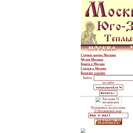
Старые карты Москвы
Музеи Москвы
Книги о Москве
Статьи о Москве
Каталог ссылок
Найти:
на сайте
Подпишись на рассылку
О Московском крае
: