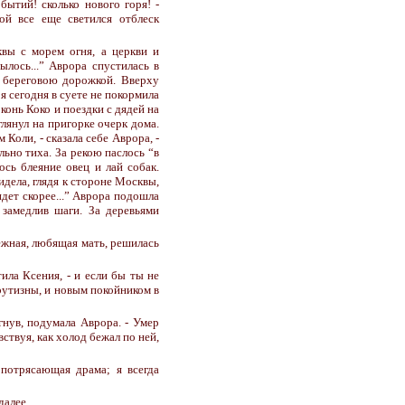
бытий! сколько нового горя! -
рой все еще светился отблеск
квы с морем огня, а церкви и
ылось...” Аврора спустилась в
а береговою дорожкой. Вверху
я сегодня в суете не покормила
 конь Коко и поездки с дядей на
глянул на пригорке очерк дома.
 Коли, - сказала себе Аврора, -
льно тиха. За рекою паслось “в
ось блеяние овец и лай собак.
сидела, глядя к стороне Москвы,
идет скорее...” Аврора подошла
 замедлив шаги. За деревьями
нежная, любящая мать, решилась
ила Ксения, - и если бы ты не
 крутизны, и новым покойником в
гнув, подумала Аврора. - Умер
вствуя, как холод бежал по ней,
 потрясающая драма; я всегда
далее.