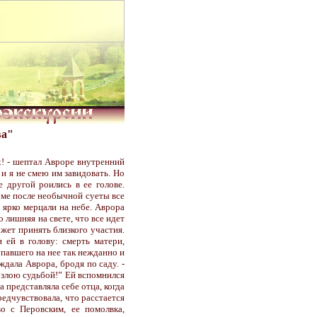
ва"
ех! - шептал Авроре внутренний
 и я не смею им завидовать. Но
 другой роились в ее голове.
доме после необычной суеты все
ы ярко мерцали на небе. Аврора
о лишняя на свете, что все идет
ожет принять близкого участия.
 ей в голову: смерть матери,
упавшего на нее так нежданно и
ждала Аврора, бродя по саду. -
 злою судьбой!” Ей вспомнился
а представляла себе отца, когда
предчувствовала, что расстается
о с Перовским, ее помолвка,