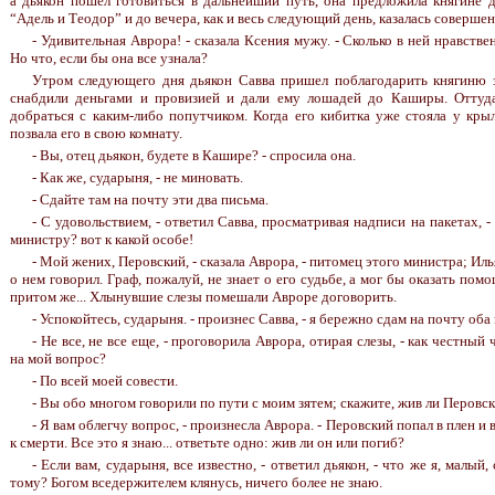
а дьякон пошел готовиться в дальнейший путь, она предложила княгине 
“Адель и Теодор” и до вечера, как и весь следующий день, казалась соверше
- Удивительная Аврора! - сказала Ксения мужу. - Сколько в ней нравстве
Но что, если бы она все узнала?
Утром следующего дня дьякон Савва пришел поблагодарить княгиню з
снабдили деньгами и провизией и дали ему лошадей до Каширы. Оттуд
добраться с каким-либо попутчиком. Когда его кибитка уже стояла у кры
позвала его в свою комнату.
- Вы, отец дьякон, будете в Кашире? - спросила она.
- Как же, сударыня, - не миновать.
- Сдайте там на почту эти два письма.
- С удовольствием, - ответил Савва, просматривая надписи на пакетах, -
министру? вот к какой особе!
- Мой жених, Перовский, - сказала Аврора, - питомец этого министра; Иль
о нем говорил. Граф, пожалуй, не знает о его судьбе, а мог бы оказать помо
притом же... Хлынувшие слезы помешали Авроре договорить.
- Успокойтесь, сударыня. - произнес Савва, - я бережно сдам на почту оба
- Не все, не все еще, - проговорила Аврора, отирая слезы, - как честный
на мой вопрос?
- По всей моей совести.
- Вы обо многом говорили по пути с моим зятем; скажите, жив ли Перовс
- Я вам облегчу вопрос, - произнесла Аврора. - Перовский попал в плен и
к смерти. Все это я знаю... ответьте одно: жив ли он или погиб?
- Если вам, сударыня, все известно, - ответил дьякон, - что же я, малый
тому? Богом вседержителем клянусь, ничего более не знаю.