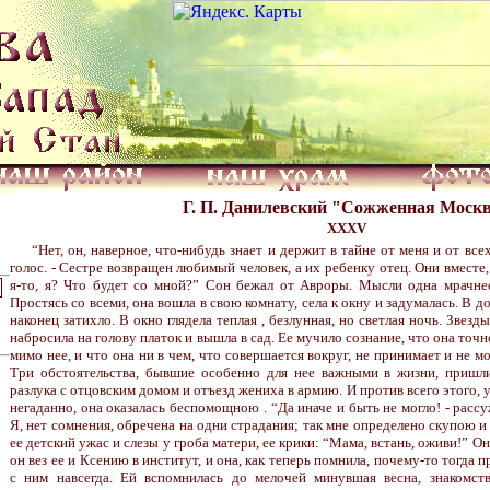
Г. П. Данилевский "Сожженная Моск
XXXV
“Нет, он, наверное, что-нибудь знает и держит в тайне от меня и от вс
голос. - Сестре возвращен любимый человек, а их ребенку отец. Они вместе,
я-то, я? Что будет со мной?” Сон бежал от Авроры. Мысли одна мрачнее
Простясь со всеми, она вошла в свою комнату, села к окну и задумалась. В 
наконец затихло. В окно глядела теплая , безлунная, но светлая ночь. Звезд
набросила на голову платок и вышла в сад. Ее мучило сознание, что она точн
мимо нее, и что она ни в чем, что совершается вокруг, не принимает и не м
Три обстоятельства, бывшие особенно для нее важными в жизни, пришли
разлука с отцовским домом и отъезд жениха в армию. И против всего этого, 
негаданно, она оказалась беспомощною . “Да иначе и быть не могло! - рассу
Я, нет сомнения, обречена на одни страдания; так мне определено скупою и
ее детский ужас и слезы у гроба матери, ее крики: “Мама, встань, оживи!” Он
он вез ее и Ксению в институт, и она, как теперь помнила, почему-то тогда 
с ним навсегда. Ей вспомнилась до мелочей минувшая весна, знакомств