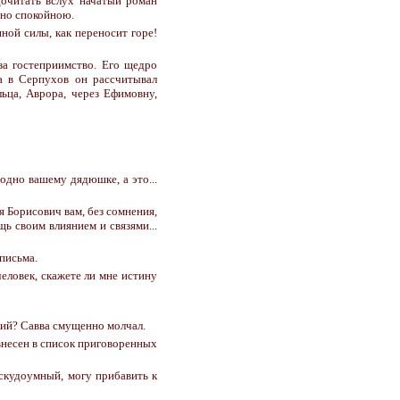
дочитать вслух начатый роман
нно спокойною.
нной силы, как переносит горе!
а гостеприимство. Его щедро
а в Серпухов он рассчитывал
льца, Аврора, через Ефимовну,
 одно вашему дядюшке, а это...
я Борисович вам, без сомнения,
щь своим влиянием и связями...
 письма.
 человек, скажете ли мне истину
кий? Савва смущенно молчал.
 внесен в список приговоренных
, скудоумный, могу прибавить к