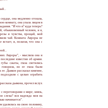
ый...
а сердце, она медленно отошла,
вою комнату, она упала лицом в
ыдания. “И что я? куда теперь?
й, обыкновенный человек, и я,
резы и чувства, прощай, мой
овили чай. Комната Авроры не
встает, и, полагая, что она с
ной...
ених Авроры”, - мыслила она и
 последние известия об армии.
губы сжаты, глаза светились
 говорила, но ее глаза были
ее. Дьякон рассказал княгине,
 подходили с целью ограбить
рассказа дьякона, прочел вслух
 с переговорами о мире; князь,
ои слезы? вся надежда моя на
лько начинается”.
м удалилась на свою половину,