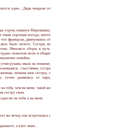
стается одно... Дядя невдали от
жды утром, кликнув Маремьяшу,
ит такая хорошая погода, ничто
, что французы, двинувшись от
длить было нечего. Сестры не
тны. Начались сборы в путь.
усердно помогала всем в общих
овершенно покойна.
асучив рукава, мыла на лежанке,
сневшаяся, счастливая сестра
женная, нежная шея сестры, с
ы, точно дымилась от пара,
 на тебя, чем на меня: такой же
а сестру глаза.
дил не на тебя, а на меня.
тот же вечер она встретилась с
рываете, а я все знаю...