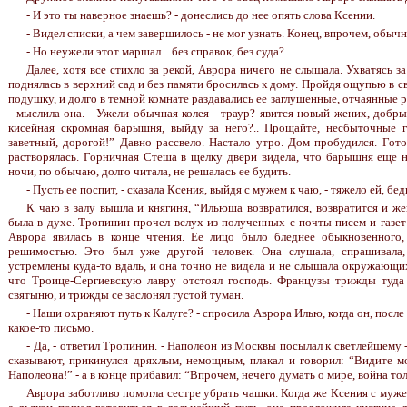
- И это ты наверное знаешь? - донеслись до нее опять слова Ксении.
- Видел списки, а чем завершилось - не мог узнать. Конец, впрочем, обычн
- Но неужели этот маршал... без справок, без суда?
Далее, хотя все стихло за рекой, Аврора ничего не слышала. Ухватясь з
поднялась в верхний сад и без памяти бросилась к дому. Пройдя ощупью в с
подушку, и долго в темной комнате раздавались ее заглушенные, отчаянные р
- мыслила она. - Ужели обычная колея - траур? явится новый жених, добры
кисейная скромная барышня, выйду за него?.. Прощайте, несбыточные г
заветный, дорогой!” Давно рассвело. Настало утро. Дом пробудился. Гот
растворялась. Горничная Стеша в щелку двери видела, что барышня еще не 
ночи, по обычаю, долго читала, не решалась ее будить.
- Пусть ее поспит, - сказала Ксения, выйдя с мужем к чаю, - тяжело ей, бед
К чаю в залу вышла и княгиня, “Ильюша возвратился, возвратится и ж
была в духе. Тропинин прочел вслух из полученных с почты писем и газет
Аврора явилась в конце чтения. Ее лицо было бледнее обыкновенного, 
решимостью. Это был уже другой человек. Она слушала, спрашивала,
устремлены куда-то вдаль, и она точно не видела и не слышала окружающих 
что Троице-Сергиевскую лавру отстоял господь. Французы трижды туда
святыню, и трижды се заслонял густой туман.
- Наши охраняют путь к Калуге? - спросила Аврора Илью, когда он, после 
какое-то письмо.
- Да, - ответил Тропинин. - Наполеон из Москвы посылал к светлейшему -
сказывают, прикинулся дряхлым, немощным, плакал и говорил: “Видите м
Наполеона!” - а в конце прибавил: “Впрочем, нечего думать о мире, война то
Аврора заботливо помогла сестре убрать чашки. Когда же Ксения с муже