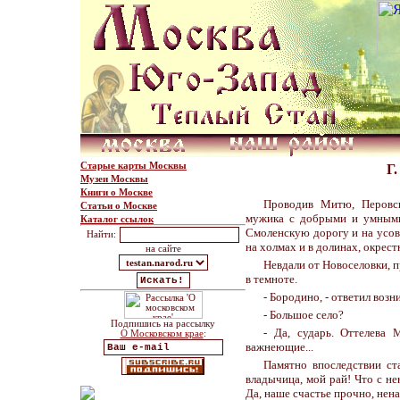
Старые карты Москвы
Г
Музеи Москвы
Книги о Москве
Проводив Митю, Перовск
Статьи о Москве
мужика с добрыми и умными 
Каталог ссылок
Смоленскую дорогу и на усов
Найти:
на холмах и в долинах, окрест
на сайте
Невдали от Новоселовки, п
в темноте.
- Бородино, - ответил возн
- Большое село?
Подпишись на рассылку
- Да, сударь. Оттелева
О Московском крае
:
важнеющие...
Памятно впоследствии ст
владычица, мой рай! Что с не
Да, наше счастье прочно, нена