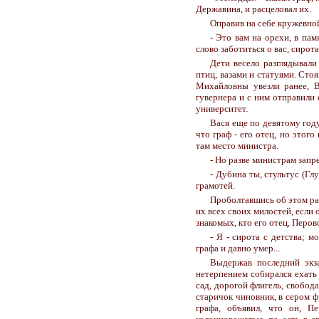
Державина, и расцеловал их.
Оправив на себе кружевной
- Это вам на орехи, в па
слово заботиться о вас, сирот
Дети весело разглядывал
птиц, вазами и статуями. Сто
Михайловны увезли ранее, В
гувернера и с ним отправили 
университет.
Вася еще по девятому году
что граф - его отец, но этого
там место министра.
- Но разве министрам запр
- Дубина ты, стультус (Глуп
грамотей.
Проболтавшись об этом раз
их всех своих милостей, если
знакомых, кто его отец, Перов
- Я - сирота с детства; 
графа и давно умер...
Выдержав последний экз
нетерпением собирался ехать 
сад, дорогой флигель, свобод
старичок чиновник, в сером ф
графа, объявил, что он, П