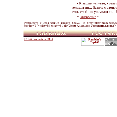
- К вашим услугам, - отве
колокольчику, Базиль с зами
этот, этот! - не унимался он. 
*
Оглавление
*
Разместите у себя баннер нашего храма: <a href="http://hram.hgsa.ru" 
border="0" width=88 height=31 alt="Храм Анастасии Узорешительницы"> 
HGSA Production 2004