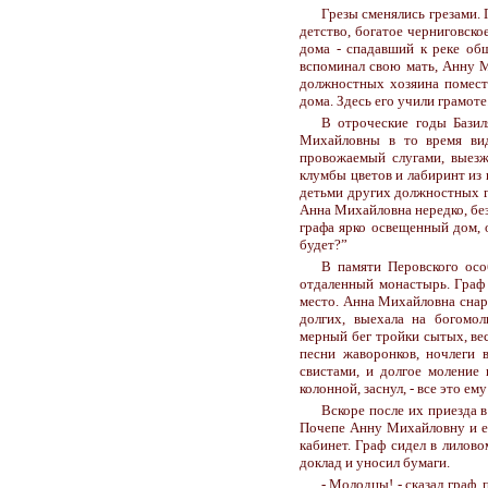
Грезы сменялись грезами.
детство, богатое черниговск
дома - спадавший к реке об
вспоминал свою мать, Анну М
должностных хозяина поместь
дома. Здесь его учили грамоте
В отроческие годы Базил
Михайловны в то время вид
провожаемый слугами, выезжа
клумбы цветов и лабиринт из 
детьми других должностных гр
Анна Михайловна нередко, без
графа ярко освещенный дом, 
будет?”
В памяти Перовского осо
отдаленный монастырь. Граф д
место. Анна Михайловна снаря
долгих, выехала на богомо
мерный бег тройки сытых, ве
песни жаворонков, ночлеги 
свистами, и долгое моление 
колонной, заснул, - все это е
Вскоре после их приезда 
Почепе Анну Михайловну и ее
кабинет. Граф сидел в лилов
доклад и уносил бумаги.
- Молодцы! - сказал граф,