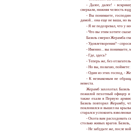
- Далее, далее! - вскрик
сверкали, нижняя челюсть взд
- Вы понимаете, господин
дамой... она еще не ваша, но в
- Я не подозревал, что у 
- Что вы этим хотите сказат
Базиль смерил Жерамба гла
- Удовлетворения? - спроси
- Именно... вы понимаете,
- Где, здесь?
- Теперь же, без отлагатель
- Но вы, полагаю, поймете:
- Один из этих господ, - 
- К незнакомым не обраща
невеста.
Жерамб захохотал. Базиль
пожилой пехотный офицер и 
также ехали в Первую армию
Базиль повторил Жерамбу, чт
поклонился и вышел на крыльц
старался успокоить взволнова
- Охота вам расходовать с
столько живых врагов. Базиль, 
- Не забудьте же, после в