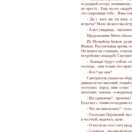
ее родной сестре, понимаешь ли
по кресту... Еще на его свадьб
это сокровище тебе... Илья то
- Да с чего же ты взял, ч
встреча? Мало ли кого мы встр
- А вот увидишь, - произне
Предсказание Мити сбылос
Из Можайска Базиль долже
Вильну. Рассчитывая время, о
Он вошел на станцию, отыска
потребовал лошадей. Смотрите
- Лошади будут сейчас го
господа... они только что прие
- Кто? где они?
Смотритель указал на общ
дивана встал высокий, тощий 
отступил: перед ним стоял 
штатских: юноша - в модном р
- Вы удивлены? - произнес
Ехал вот с этими господами в п
- Что же вам нужно? - сухо
- Господин Перовский, вы 
к честной, надеюсь, цели...
- О чести на этот счет пре
- Согласен... вы имели бол