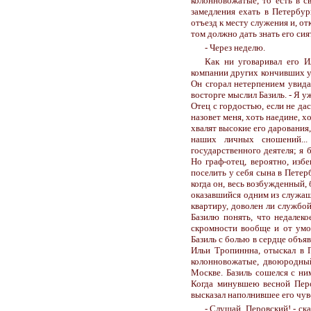
колонновожатые, то есть в св
замедления ехать в Петербу
отъезд к месту служения и, от
том должно дать знать его сия
- Через неделю.
Как ни уговаривал его И
компании других кончивших уч
Он сгорал нетерпением увидат
восторге мыслил Базиль. - Я 
Отец с гордостью, если не дас
назовет меня, хоть наедине, хот
хвалят высокие его дарования,
наших личных сношений...
государственного деятеля; я 
Но граф-отец, вероятно, изб
поселить у себя сына в Петер
когда он, весь возбужденный,
оказавшийся одним из служащи
квартиру, доволен ли службой
Базилю понять, что недалеко
скромности вообще и от умол
Базиль с болью в сердце объя
Ильи Тропиннна, отыскал в 
колонновожатые, двоюродный
Москве. Базиль сошелся с ним
Когда минувшею весной Перо
высказал наполнившее его чув
- Слушай, Перовский! - ска