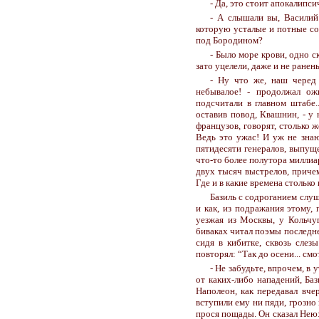
- Да, это стоит апокалипси
- А слышали вы, Василий
которую усталые и потные сол
под Бородином?
- Было море крови, одно с
зато уцелели, даже и не ранены
- Ну что же, наш черед 
небывалое! - продолжал ож
подсчитали в главном штабе..
оставив повод, Квашнин, - у
французов, говорят, столько 
Ведь это ужас! И уж не знаю
пятидесяти генералов, выпущ
что-то более полутора миллиа
двух тысяч выстрелов, причем
Где и в какие времена столько
Базиль с содроганием слу
и как, из подражания этому,
уезжая из Москвы, у Кольчу
биваках читал поэмы последне
сидя в кибитке, сквозь слез
повторял: “Так до осени... см
- Не забудьте, впрочем, в 
от каких-либо нападений, Баз
Наполеон, как передавал вче
вступили ему ни пяди, грозно 
прося пощады. Он сказал Нею: “