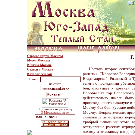
Старые карты Москвы
Г
Музеи Москвы
Книги о Москве
Настало второе сентябр
Статьи о Москве
раненых. “Кровавое Бородино
Каталог ссылок
Владимирской, Рязанской и Т
Найти:
телеги с последними убегающ
на сайте
боя, отступает к древней 
Воробьевых гор Перовскому 
действительно начали было
происходившего накануне в п
Москву без боя. Русские войс
Подпишись на рассылку
Москву. Неприятельская арм
О Московском крае
:
слышалась перестрелка перед
храбрый начальник этого ар
отступление русским отряда
лихому и отважному вождю фр