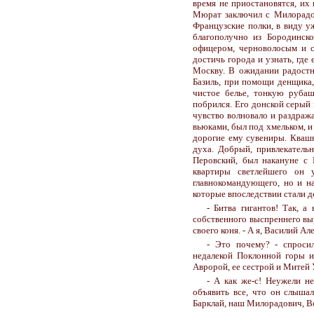
время не приостановятся, их
Мюрат заключил с Милорадови
Французские полки, в виду 
благополучно из Бородинск
офицером, черноволосым и 
достичь города и узнать, где
Москву. В ожидании радостно
Базиль, при помощи денщика,
чистое белье, тонкую руба
побрился. Его донской серый 
чувство волновало и раздража
вьюками, был под хмельком, и
дорогие ему сувениры. Кваш
духа. Добрый, привлекательн
Перовский, был накануне с
квартиры светлейшего он 
главнокомандующего, но и н
которые впоследствии стали д
- Битва гигантов! Так, а
собственного выспреннего вы
своего коня. - А я, Василий А
- Это почему? - спросил
недалекой Поклонной горы и 
Авророй, ее сестрой и Митей 
- А как же-с! Неужели н
объявить все, что он слыша
Барклай, наш Милорадович, Во