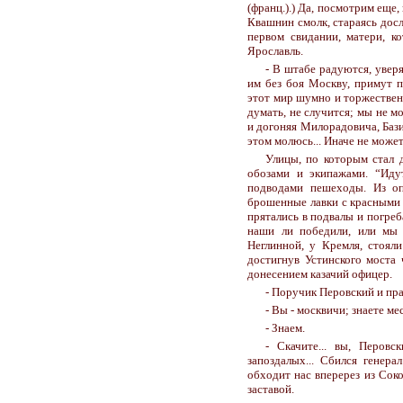
(франц.).) Да, посмотрим еще,
Квашнин смолк, стараясь дос
первом свидании, матери, к
Ярославль.
- В штабе радуются, увер
им без боя Москву, примут 
этот мир шумно и торжественн
думать, не случится; мы не м
и догоняя Милорадовича, Базил
этом молюсь... Иначе не может
Улицы, по которым стал 
обозами и экипажами. “Иду
подводами пешеходы. Из оп
брошенные лавки с красными 
прятались в подвалы и погреб
наши ли победили, или мы 
Неглинной, у Кремля, стоял
достигнув Устинского моста 
донесением казачий офицер.
- Поручик Перовский и пр
- Вы - москвичи; знаете ме
- Знаем.
- Скачите... вы, Перовс
запоздалых... Сбился генера
обходит нас вперерез из Соко
заставой.