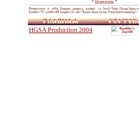
*
Оглавление
*
Разместите у себя баннер нашего храма: <a href="http://hram.hgsa.ru" 
border="0" width=88 height=31 alt="Храм Анастасии Узорешительницы"> 
HGSA Production 2004