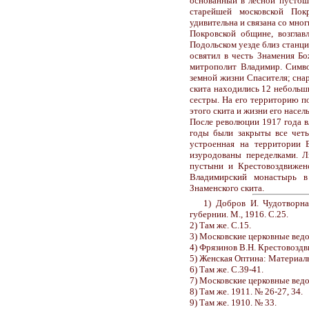
основанный в лесной пустош
старейшей московской Пок
удивительна и связана со мно
Покровской общине, возглав
Подольском уезде близ станци
освятил в честь Знамения Б
митрополит Владимир. Симво
земной жизни Спасителя; снар
скита находились 12 небольши
сестры. На его территорию п
этого скита и жизни его насе
После революции 1917 года в
годы были закрыты все четы
устроенная на территории 
изуродованы переделками. Л
пустыни и Крестовоздвижен
Владимирский монастырь в
Знаменского скита.
1) Добров И. Чудотворн
губернии. М., 1916. С.25.
2) Там же. С.15.
3) Московские церковные ведо
4) Фрязинов В.Н. Крестовоздв
5) Женская Оптина: Материалы
6) Там же. С.39-41.
7) Московские церковные ведо
8) Там же. 1911. № 26-27, 34.
9) Там же. 1910. № 33.