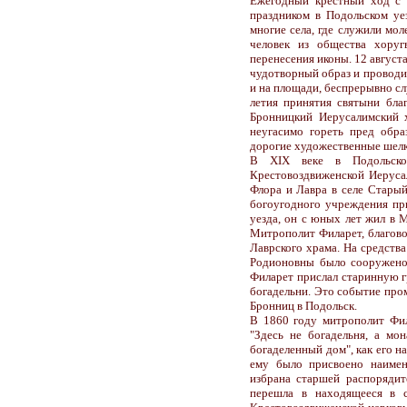
Ежегодный крестный ход с 
праздником в Подольском уез
многие села, где служили мо
человек из общества хоруг
перенесения иконы. 12 август
чудотворный образ и проводил
и на площади, беспрерывно с
летия принятия святыни бла
Бронницкий Иерусалимский 
неугасимо гореть пред обра
дорогие художественные шелк
В XIX веке в Подольско
Крестовоздвиженской Иеруса
Флора и Лавра в селе Старый
богоугодного учреждения пр
уезда, он с юных лет жил в М
Митрополит Филарет, благово
Лаврского храма. На средств
Родионовны было сооружено 
Филарет прислал старинную 
богадельни. Это событие про
Бронниц в Подольск.
В 1860 году митрополит Фила
"Здесь не богадельня, а мо
богаделенный дом", как его н
ему было присвоено наимен
избрана старшей распоряди
перешла в находящееся в 