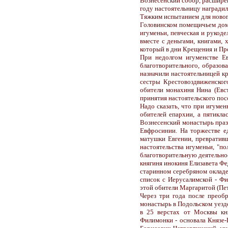
Вознесенский собор, расшире
году настоятельницу награди
Тяжким испытанием для новог
Головинском помещичьем доме
игуменьи, певческая и рукоде
вместе с деньгами, книгами,
который в дни Крещения и Пр
При недолгом игуменстве Е
благотворительного, образов
назначили настоятельницей к
сестры Крестовоздвиженског
обители монахиня Нина (Евст
принятия настоятельского пос
Надо сказать, что при игуме
обителей епархии, а пятикла
Вознесенский монастырь праз
Евфросинии. На торжестве е
матушки Евгении, превративш
настоятельства игуменьи, "п
благотворительную деятельно
княгиня инокиня Елизавета Ф
старинном серебряном окладе
список с Иерусалимской - Фи
этой обители Маргаритой (Пе
Через три года после преоб
монастырь в Подольском уезде
в 25 верстах от Москвы кн
Филимонки - основала Князе