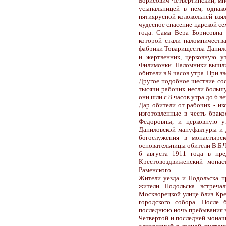
Борисович Четвертинский, мн
усыпальницей в нем, однак
пятиярусной колокольней взя
чудесное спасение царской с
года. Сама Вера Борисовна 
которой стали паломничества
фабрики Товарищества Данило
и жертвенник, церковную у
Филимонки. Паломники вышли 
обители в 9 часов утра. При з
Другое подобное шествие сос
тысячи рабочих несли большу
они шли с 8 часов утра до 6 ве
Дар обители от рабочих - ик
изготовленные в честь брак
Федоровны, и церковную ут
Даниловской мануфактуры и 
богослужения в монастырс
основательницы обители В.Б.
6 августа 1911 года в пре
Крестовоздвиженский монас
Раменского.
Жители уезда и Подольска п
жители Подольска встреча
Москворецкой улице близ Кре
городского собора. После 
последнюю ночь пребывания в 
Четвертой и последней монаш