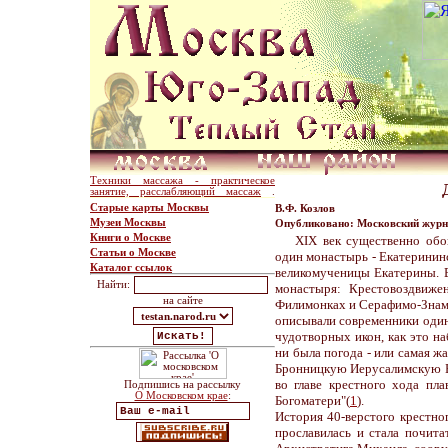
Техники массажа - практическое
занятие, расслабляющий массаж
.
Старые карты Москвы
В.Ф. Козлов
Музеи Москвы
Опубликовано: Московский журна
Книги о Москве
ХIХ век существенно обо
Статьи о Москве
один монастырь - Екатеринин
Каталог ссылок
великомученицы Екатерины. В
Найти:
монастыря: Крестовоздвиже
на сайте
Филимонках и Серафимо-Знаме
описывали современники один 
чудотворных икон, как это н
ни была погода - или самая жа
Бронницкую Иерусалимскую Бо
во главе крестного хода пла
Подпишись на рассылку
О Московском крае
:
Богоматери"(
1
).
История 40-верстого крестног
прославилась и стала почита