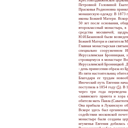
Крестовоздвиженской церковь
Петровной Головиной Екате
Прасковья Родионовна принял
монашескую одежду. В 1873 г
иконы Божией Матери. Вскоре 
50 лет после основания, об
второклассный монастырь, в 
средства москвичей; щедр
Ю.И.Базановой были возведен
Божией Матери и святителя М
Главная монастырская святыня
специально сооруженном И
Иерусалимская Бронницкая, 
строящемуся в монастыре Во
Иерусалимской Бронницкой. Д
- день принесения образа из 
Из пяти настоятельниц обител
Благодаря ее трудам новоо
Иноческий путь Евгении нача
поступила в 1854 году (
5
). В
через три года переведена
славянского приюта и хора 
обители мать Павла (Саватюгин
Она прибыла в Лукинскую оби
Вскоре здесь был организов
содействии московской поче
монастыре были созданы цер
игуменья Евгения добилась