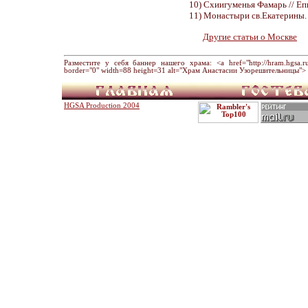
10) Схиигуменья Фамарь // Еп
11) Монастыри св.Екатерины. С
Другие статьи о Москве
Разместите у себя баннер нашего храма: <a href="http://hram.hgsa.ru" 
border="0" width=88 height=31 alt="Храм Анастасии Узорешительницы"> 
HGSA Production 2004