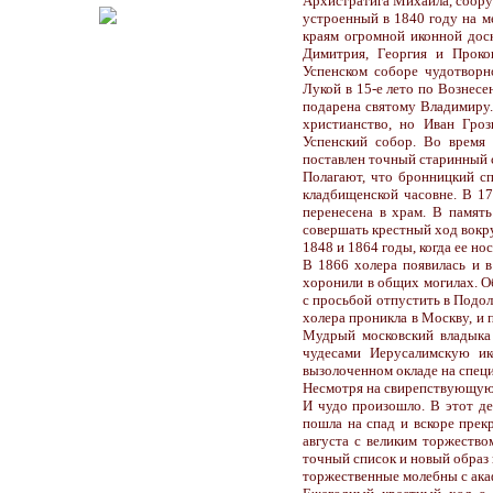
Архистратига Михаила, соору
устроенный в 1840 году на ме
краям огромной иконной доск
Димитрия, Георгия и Проко
Успенском соборе чудотворн
Лукой в 15-е лето по Вознесе
подарена святому Владимиру.
христианство, но Иван Гроз
Успенский собор. Во время
поставлен точный старинный с
Полагают, что бронницкий сп
кладбищенской часовне. В 17
перенесена в храм. В памят
совершать крестный ход вокру
1848 и 1864 годы, когда ее но
В 1866 холера появилась и в
хоронили в общих могилах. О
с просьбой отпустить в Подо
холера проникла в Москву, и 
Мудрый московский владыка 
чудесами Иерусалимскую ик
вызолоченном окладе на спец
Несмотря на свирепствующую 
И чудо произошло. В этот де
пошла на спад и вскоре прек
августа с великим торжество
точный список и новый образ
торжественные молебны с ака