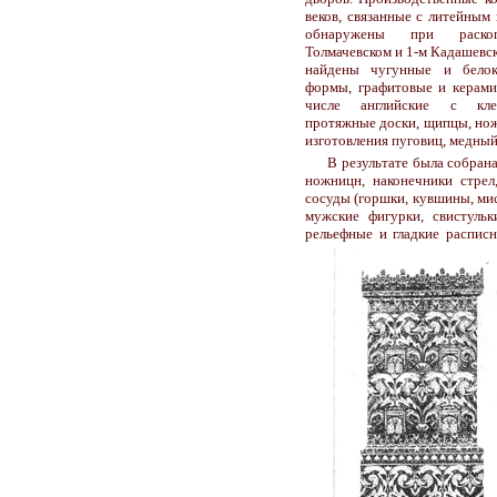
веков, связанные с литейным
обнаружены при раск
Толмачевском и 1-м Кадашевск
найдены чугунные и белок
формы, графитовые и керамич
числе английские с кле
протяжные доски, щипцы, нож
изготовления пуговиц, медный
В результате была собрана
ножницн, наконечники стрел
сосуды (горшки, кувшины, миск
мужские фигурки, свистульк
рельефные и гладкие распис