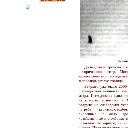
Раскоп
До недавнего времени Зам
исторического центра Мо
археологических исследова
заповедном уголке столицы.
Вскрыто уже около 2500
площади при мощности куль
метра. Исследованы напласт
из которых относятся к 
сооружения слободских усад
погреба каркасно-столбо
рубленные "в обло" дре
хозяйственные и столбовые я
белоглиняные корчаги, линии
дворов. Производственные ко