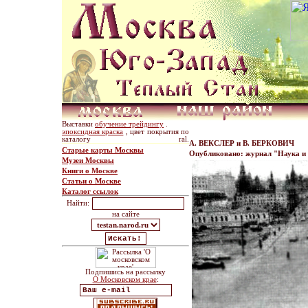
Выставки
обучение трейдингу
.
эпоксидная краска
, цвет покрытия по
каталогу ral.
А. ВЕКСЛЕР и В. БЕРКОВИЧ
Старые карты Москвы
Опубликовано: журнал "Наука и ж
Музеи Москвы
Книги о Москве
Статьи о Москве
Каталог ссылок
Найти:
на сайте
Подпишись на рассылку
О Московском крае
: