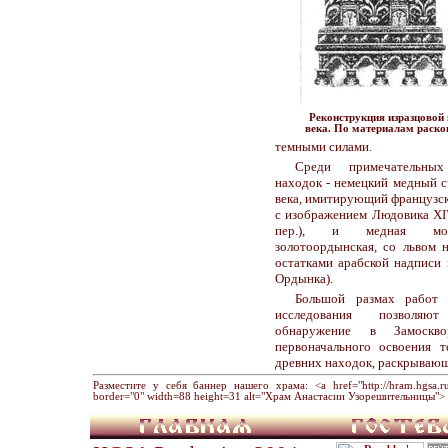
Реконструкция изразцовой
века. По материалам раско
темными силами.
Среди примечательных
находок - немецкий медный с
века, имитирующий французс
с изображением Людовика XI
пер.), и медная мон
золотоордынская, со львом 
остатками арабской надписи 
Ордынка).
Большой размах работ 
исследования позволяю
обнаружение в Замоскво
первоначального освоения 
древних находок, раскрывающ
Разместите у себя баннер нашего храма: <a href="http://hram.hgsa.ru" 
border="0" width=88 height=31 alt="Храм Анастасии Узорешительницы"> 